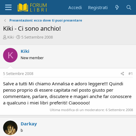
Accedi
Registrati
Presentazioni: ecco dove ti puoi presentare
Kiki - Ci sono anchio!
C
D
Kiki
5 Settembre 2008
r
a
e
t
Kiki
K
a
a
New member
t
d
o
i
r
i
5 Settembre 2008
#1
e
n
D
i
Salve a tutti Mi chiamo Annalisa e adoro leggere!!! Quindi
i
z
penso proprio di essere capitata nel posto giusto per
s
i
commentare, parlare, discutere e magari anche far conoscere
c
o
a qualcuno i miei libri preferiti! Ciaooooo!
u
s
Ultima modifica di un moderatore:
6 Settembre 2008
s
i
Darkay
o
n
b
e