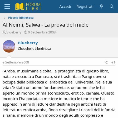
Accedi
Registrati
Piccola biblioteca
Al Neimi, Salwa - La prova del miele
C
D
Blueberry
9 Settembre 2008
r
a
e
t
Blueberry
a
a
Chocoholic Libridinosa
t
d
o
i
r
i
9 Settembre 2008
#1
e
n
D
i
"Araba, musulmana e colta, la protagonista di questo libro,
i
z
nata e cresciuta a Damasco, si è trasferita a Parigi dove si
s
i
occupa della biblioteca di arabistica dell'università. Nella sua
c
o
vita c'è stato un uomo fondamentale, un uomo che le ha
u
aperto un mondo prima sconosciuto, erotico, carnale. Questo
s
incontro l'ha portata a mettere in pratica le teorie che ha
s
i
appreso in anni di letture clandestine degli antichi testi di
o
letteratura erotica araba, finoa risvegliare i ricordi dell'infanzia
n
siriana, memorie di un mondo degli adulti complesso e
e