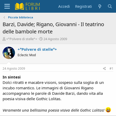
Accedi
Registrati
Piccola biblioteca
Barzi, Davide; Rigano, Giovanni - Il teatrino
delle bambole morte
C
D
+°Polvere di stelle°+
24 Agosto 2009
r
a
e
t
+°Polvere di stelle°+
a
a
Eclectic Mod
t
d
o
i
r
i
24 Agosto 2009
#1
e
n
D
i
In sintesi
i
z
Dolci ritratti e macabre visioni, sospeso sulla soglia di un
s
i
incubo romantico. Le immagini di Giovanni Rigano
c
o
accompagnano le parole di Davide Barzi, dando vita alla
u
poesia visiva delle Gothic Lolitas.
s
s
i
Veramente una bellissima poesia visiva delle Gothic Lolitas!
o