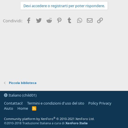
n
Devi accedere o registrarti per poter rispondere.
e
Facebook
Twitter
Reddit
Pinterest
Tumblr
WhatsApp
e-mail
Link
Condividi:
Piccola biblioteca
Italiano (child01)
Contattaci!
Termini e condizioni d'uso del sito
Policy Privacy
Aiuto
Home
R
S
S
®
Community platform by XenForo
© 2010-2021 XenForo Ltd.
©2010-2018 Traduzione Italiana a cura di
XenForo Italia