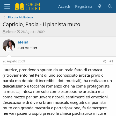
Accedi
Registrati
Piccola biblioteca
Capriolo, Paola - Il pianista muto
C
D
elena
26 Agosto 2009
r
a
e
t
elena
a
a
aunt member
t
d
o
i
r
i
26 Agosto 2009
#1
e
n
D
i
L’autrice, prendendo spunto da un reale fatto di cronaca
i
z
(ritrovamento nel Kent di uno sconosciuto artista privo di
s
i
parola ma dotato di incredibili doti musicali), ha realizzato un
c
o
delicatissimo e toccante romanzo che ha come protagonista
u
la musica, intesa non solo come espressione artistica ma
s
come mezzo per smuovere ricordi, sentimenti ed emozioni.
s
i
L’esecuzione di diversi brani musicali, eseguiti dal pianista
o
muto con grande maestria e partecipazione, fa riemergere,
n
nei vari pazienti ospiti presso la clinica psichiatrica in cui è
e