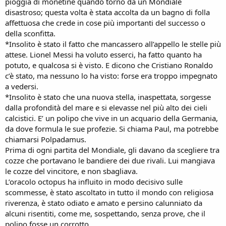
pioggia di monetine quando tornò da un Mondiale
disastroso; questa volta è stata accolta da un bagno di folla
affettuosa che crede in cose più importanti del successo o
della sconfitta.
*Insolito è stato il fatto che mancassero all’appello le stelle più
attese. Lionel Messi ha voluto esserci, ha fatto quanto ha
potuto, e qualcosa si è visto. E dicono che Cristiano Ronaldo
c’è stato, ma nessuno lo ha visto: forse era troppo impegnato
a vedersi.
*Insolito è stato che una nuova stella, inaspettata, sorgesse
dalla profondità del mare e si elevasse nel più alto dei cieli
calcistici. E’ un polipo che vive in un acquario della Germania,
da dove formula le sue profezie. Si chiama Paul, ma potrebbe
chiamarsi Polpadamus.
Prima di ogni partita del Mondiale, gli davano da scegliere tra
cozze che portavano le bandiere dei due rivali. Lui mangiava
le cozze del vincitore, e non sbagliava.
L’oracolo octopus ha influito in modo decisivo sulle
scommesse, è stato ascoltato in tutto il mondo con religiosa
riverenza, è stato odiato e amato e persino calunniato da
alcuni risentiti, come me, sospettando, senza prove, che il
polipo fosse un corrotto.