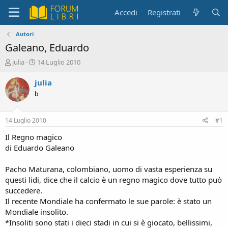
Accedi
Registrati
Autori
Galeano, Eduardo
C
D
julia
14 Luglio 2010
r
a
e
t
julia
a
a
b
t
d
o
i
r
i
14 Luglio 2010
#1
e
n
D
i
Il Regno magico
i
z
di Eduardo Galeano
s
i
c
o
Pacho Maturana, colombiano, uomo di vasta esperienza su
u
questi lidi, dice che il calcio è un regno magico dove tutto può
s
succedere.
s
i
Il recente Mondiale ha confermato le sue parole: è stato un
o
Mondiale insolito.
n
*Insoliti sono stati i dieci stadi in cui si è giocato, bellissimi,
e