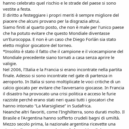
hanno celebrato quel rischio e le strade del paese si sono
vestite a festa.
Il diritto a festeggiare i propri meriti è sempre migliore del
piacere che alcuni provano per la disgrazia altrui.
Siamo finiti al quarto posto, che non è male per l’unico paese
che ha potuto evitare che questo Mondiale diventasse
un’Eurocoppa. E non è un caso che Diego Forlán sia stato
eletto miglior giocatore del torneo.
*Insolito è stato il fatto che il campione e il vicecampione del
Mondiale precedente siano tornati a casa senza aprire le
valigie.
Nel 2006, l’Italia e la Francia si erano incontrate nella partita
finale. Adesso si sono incontrate nel gate di partenza in
aeroporto. In Italia si sono moltiplicate le voci critiche di un
calcio giocato per evitare che l’avversario giocasse. In Francia
il disastro ha provocato una crisi politica e acceso le furie
razziste perché erano stati neri quasi tutti i giocatori che
hanno intonato “La Marsigliese” in Sudafrica.
Neanche altri favoriti, come l’Inghilterra, sono durati molto. Il
Brasile e l’Argentina hanno sofferto crudeli bagni di umiltà.
Mezzo secolo prima, la nazionale argentina ricevette una