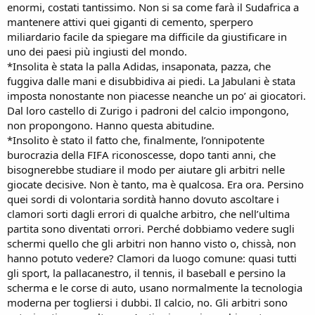
enormi, costati tantissimo. Non si sa come farà il Sudafrica a
mantenere attivi quei giganti di cemento, sperpero
miliardario facile da spiegare ma difficile da giustificare in
uno dei paesi più ingiusti del mondo.
*Insolita è stata la palla Adidas, insaponata, pazza, che
fuggiva dalle mani e disubbidiva ai piedi. La Jabulani è stata
imposta nonostante non piacesse neanche un po’ ai giocatori.
Dal loro castello di Zurigo i padroni del calcio impongono,
non propongono. Hanno questa abitudine.
*Insolito è stato il fatto che, finalmente, l’onnipotente
burocrazia della FIFA riconoscesse, dopo tanti anni, che
bisognerebbe studiare il modo per aiutare gli arbitri nelle
giocate decisive. Non è tanto, ma è qualcosa. Era ora. Persino
quei sordi di volontaria sordità hanno dovuto ascoltare i
clamori sorti dagli errori di qualche arbitro, che nell’ultima
partita sono diventati orrori. Perché dobbiamo vedere sugli
schermi quello che gli arbitri non hanno visto o, chissà, non
hanno potuto vedere? Clamori da luogo comune: quasi tutti
gli sport, la pallacanestro, il tennis, il baseball e persino la
scherma e le corse di auto, usano normalmente la tecnologia
moderna per togliersi i dubbi. Il calcio, no. Gli arbitri sono