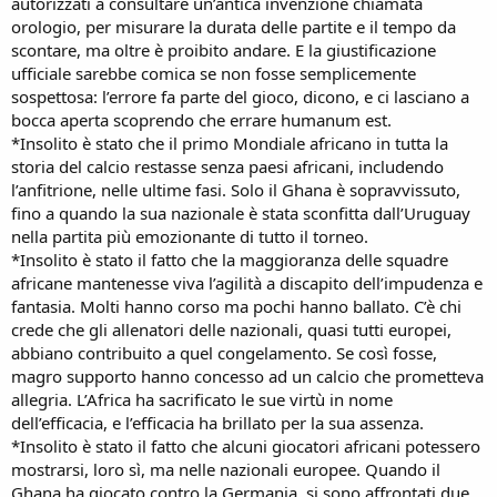
autorizzati a consultare un’antica invenzione chiamata
orologio, per misurare la durata delle partite e il tempo da
scontare, ma oltre è proibito andare. E la giustificazione
ufficiale sarebbe comica se non fosse semplicemente
sospettosa: l’errore fa parte del gioco, dicono, e ci lasciano a
bocca aperta scoprendo che errare humanum est.
*Insolito è stato che il primo Mondiale africano in tutta la
storia del calcio restasse senza paesi africani, includendo
l’anfitrione, nelle ultime fasi. Solo il Ghana è sopravvissuto,
fino a quando la sua nazionale è stata sconfitta dall’Uruguay
nella partita più emozionante di tutto il torneo.
*Insolito è stato il fatto che la maggioranza delle squadre
africane mantenesse viva l’agilità a discapito dell’impudenza e
fantasia. Molti hanno corso ma pochi hanno ballato. C’è chi
crede che gli allenatori delle nazionali, quasi tutti europei,
abbiano contribuito a quel congelamento. Se così fosse,
magro supporto hanno concesso ad un calcio che prometteva
allegria. L’Africa ha sacrificato le sue virtù in nome
dell’efficacia, e l’efficacia ha brillato per la sua assenza.
*Insolito è stato il fatto che alcuni giocatori africani potessero
mostrarsi, loro sì, ma nelle nazionali europee. Quando il
Ghana ha giocato contro la Germania, si sono affrontati due