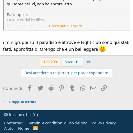
qui sopra nel 3d, non ho ancora letto.
Partecipo a:
La guerra del basilico
Il paradiso è altrove
Clicca per allargare...
Fight club
Li ho già tutti in pipeline, avevo già in programma di leggerli, quindi
i minigruppi su Il paradiso è altrove e Fight club sono già stati
posso iniziare in qualunque momento. Resto sintonizzato su questi
fatti, approfitta di Orengo che è un bel leggere
schermi e aspetto istruzioni per procedere.
Ultimo
1 di 200
Succ.
Devi accedere o registrarti per poter rispondere.
Facebook
Twitter
Reddit
Pinterest
Tumblr
WhatsApp
e-mail
Link
Condividi:
Gruppi di lettura
Italiano (child01)
Contattaci!
Termini e condizioni d'uso del sito
Policy Privacy
Aiuto
Home
R
S