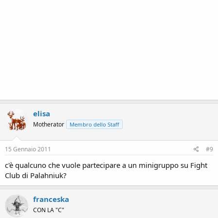
elisa
Motherator
Membro dello Staff
15 Gennaio 2011
#9
c'è qualcuno che vuole partecipare a un minigruppo su Fight
Club di Palahniuk?
franceska
CON LA "C"