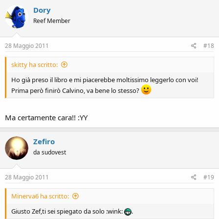
Dory
Reef Member
28 Maggio 2011
#18
skitty ha scritto:
Ho già preso il libro e mi piacerebbe moltissimo leggerlo con voi!
Prima però finirò Calvino, va bene lo stesso?
Ma certamente cara!! :YY
Zefiro
da sudovest
28 Maggio 2011
#19
Minerva6 ha scritto:
Giusto Zef,ti sei spiegato da solo :wink:
.