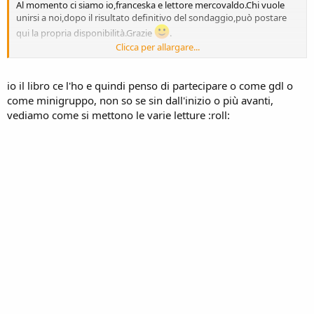
Al momento ci siamo io,franceska e lettore mercovaldo.Chi vuole
unirsi a noi,dopo il risultato definitivo del sondaggio,può postare
qui la propria disponibilità.Grazie
.
Clicca per allargare...
Poi è già in corso il 10°,quello su "Il meccanico Landru" di Andrea
Vitali.
Chiunque vuole aggiungersi a me e DoppiaB,può farlo direttamente
io il libro ce l'ho e quindi penso di partecipare o come gdl o
lì :wink:.
come minigruppo, non so se sin dall'inizio o più avanti,
vediamo come si mettono le varie letture :roll: