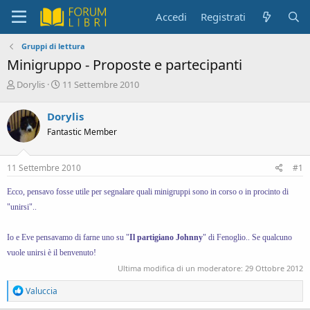
Accedi
Registrati
Gruppi di lettura
Minigruppo - Proposte e partecipanti
C
D
Dorylis
11 Settembre 2010
r
a
e
t
Dorylis
a
a
Fantastic Member
t
d
o
i
r
i
11 Settembre 2010
#1
e
n
D
i
Ecco, pensavo fosse utile per segnalare quali minigruppi sono in corso o in procinto di
i
z
"unirsi"..
s
i
c
o
u
Io e Eve pensavamo di farne uno su "
Il partigiano Johnny
" di Fenoglio.. Se qualcuno
s
vuole unirsi è il benvenuto!
s
Ultima modifica di un moderatore:
29 Ottobre 2012
i
o
R
Valuccia
n
e
e