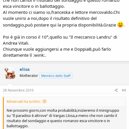
esca vincitore o in ballottaggio.
Al momento ci siamo io,franceska e lettore mercovaldo.Chi
vuole unirsi a noi,dopo il risultato definitivo del
sondaggio,può postare qui la propria disponibilità.Grazie
.
Poi è già in corso il 10°,quello su "Il meccanico Landru" di
Andrea Vitali.
Chiunque vuole aggiungersi a me e DoppiaB,può farlo
direttamente lì :wink:.
elisa
Motherator
Membro dello Staff
28 Novembre 2010
#8
Minerva6 ha scritto:
Nei prossimi giorni,con molta probabilità,inizieremo il minigruppo
su "Il paradiso è altrove" di Vargas Llosa,a meno che non cambi il
risultato del sondaggio e questo romanzo esca vincitore o in
ballottaggio.