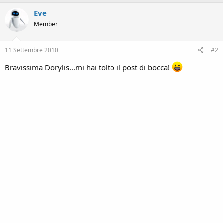
a
c
Eve
t
Member
i
o
n
s
11 Settembre 2010
#2
:
Bravissima Dorylis...mi hai tolto il post di bocca!