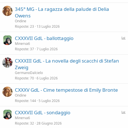
c
v
z
345° MG - La ragazza della palude di Delia
c
i
a
Owens
a
d
Ondine
t
e
Risposte
23
13 Luglio 2026
a
n
z
P
CXXXVII GdL - ballottaggio
a
o
Minerva6
Risposte
37
7 Luglio 2026
l
l
CXXXIII GdL - La novella degli scacchi di Stefan
Zweig
GermanoDalcielo
Risposte
70
6 Luglio 2026
CXXXV GdL - Cime tempestose di Emily Bronte
Ondine
Risposte
144
5 Luglio 2026
P
CXXXVII GdL - sondaggio
o
Minerva6
Risposte
32
28 Giugno 2026
l