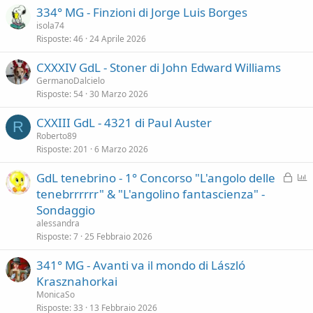
334° MG - Finzioni di Jorge Luis Borges
isola74
Risposte
46
24 Aprile 2026
CXXXIV GdL - Stoner di John Edward Williams
GermanoDalcielo
Risposte
54
30 Marzo 2026
CXXIII GdL - 4321 di Paul Auster
R
Roberto89
Risposte
201
6 Marzo 2026
B
P
GdL tenebrino - 1° Concorso "L'angolo delle
l
o
tenebrrrrrr" & "L'angolino fantascienza" -
o
l
Sondaggio
c
l
alessandra
c
Risposte
7
25 Febbraio 2026
a
341° MG - Avanti va il mondo di László
t
a
Krasznahorkai
MonicaSo
Risposte
33
13 Febbraio 2026