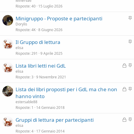
Minerva6
e
v
Risposte
40
15 Luglio 2026
n
i
z
I
Minigruppo - Proposte e partecipanti
d
a
n
Dorylis
e
Risposte
4K
8 Giugno 2026
e
n
v
z
I
Il Gruppo di lettura
i
a
n
elisa
d
Risposte
291
9 Aprile 2025
e
e
v
n
B
I
Lista libri letti nei GdL
i
z
l
n
elisa
d
a
Risposte
3
9 Novembre 2021
o
e
e
c
v
n
B
I
Lista dei libri proposti per i GdL ma che non
c
i
z
l
n
hanno vinto
a
d
a
o
e
estersable88
t
e
c
v
Risposte
1
14 Gennaio 2018
a
n
c
i
z
B
I
Gruppi di lettura per partecipanti
a
d
a
l
n
elisa
t
e
Risposte
4
17 Gennaio 2014
o
e
a
n