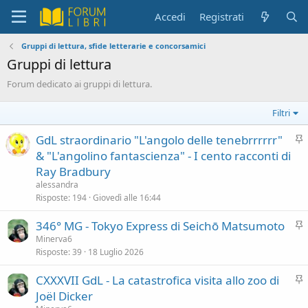
Accedi
Registrati
Gruppi di lettura, sfide letterarie e concorsamici
Gruppi di lettura
Forum dedicato ai gruppi di lettura.
Filtri
I
GdL straordinario "L'angolo delle tenebrrrrrr"
n
& "L'angolino fantascienza" - I cento racconti di
e
Ray Bradbury
v
alessandra
i
Risposte
194
Giovedì alle 16:44
d
I
346° MG - Tokyo Express di Seichō Matsumoto
e
n
n
Minerva6
Risposte
39
18 Luglio 2026
e
z
v
a
I
CXXXVII GdL - La catastrofica visita allo zoo di
i
n
Joël Dicker
d
e