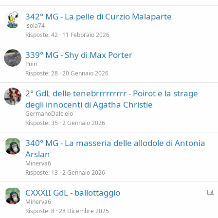
342° MG - La pelle di Curzio Malaparte
isola74
Risposte
42
11 Febbraio 2026
339° MG - Shy di Max Porter
Pnin
Risposte
28
20 Gennaio 2026
2° GdL delle tenebrrrrrrrrr - Poirot e la strage
degli innocenti di Agatha Christie
GermanoDalcielo
Risposte
35
2 Gennaio 2026
340° MG - La masseria delle allodole di Antonia
Arslan
Minerva6
Risposte
13
2 Gennaio 2026
P
CXXXII GdL - ballottaggio
o
Minerva6
Risposte
8
28 Dicembre 2025
l