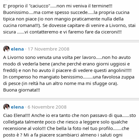
E' proprio il "caciucco".....non mi veniva il termine!!!
Buonissimo....ma come spesso succede.....la propria cucina
tipica non piace (io non mangio praticamente nulla della
cucina romana!!!). Se dovesse capitare di venire a Livorno, stai
sicura ......vi contatteremo e vi faremo fare da ciceroni!!!
elena
17 Novembre 2008
A Livorno sono venuta una volta per lavoro.....non ho avuto
modo di vederla bene (anche perché erano giorni uggiosi e
freddi) e non ho avuto il piacere di vedere questi angolini!!!!!
In compenso ho mangiato benissimo........una favolosa zuppa
di pesce (in reltà ha un altro nome ma mi sfugge ora).
Buona giornata!!!
elena
6 Novembre 2008
Ciao Elena!!!! Anche io era tanto che non passavo di qua......sto
collelgata talmente poco che riesco a leggere solo qualche
recensione al volo!!! Che bella la foto nel tuo profilo.......che
posto è ? Mi a fa piacere scambiarci almeno i saluti ogni