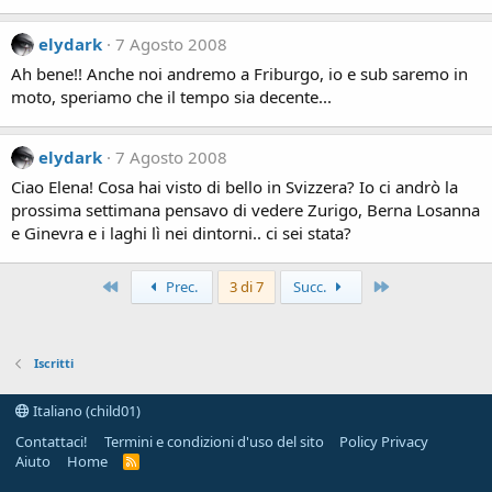
elydark
7 Agosto 2008
Ah bene!! Anche noi andremo a Friburgo, io e sub saremo in
moto, speriamo che il tempo sia decente...
elydark
7 Agosto 2008
Ciao Elena! Cosa hai visto di bello in Svizzera? Io ci andrò la
prossima settimana pensavo di vedere Zurigo, Berna Losanna
e Ginevra e i laghi lì nei dintorni.. ci sei stata?
Primo
Ultimo
Prec.
3 di 7
Succ.
Iscritti
Italiano (child01)
Contattaci!
Termini e condizioni d'uso del sito
Policy Privacy
Aiuto
Home
R
S
S