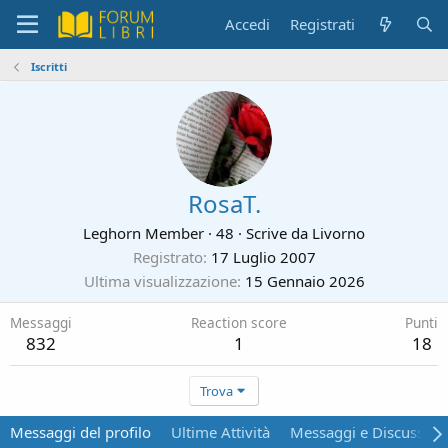
Accedi
Registrati
Iscritti
RosaT.
Leghorn Member
·
48
·
Scrive da
Livorno
Registrato
17 Luglio 2007
Ultima visualizzazione
15 Gennaio 2026
Messaggi
Reaction score
Punti
832
1
18
Trova
Messaggi del profilo
Ultime Attività
Messaggi e Discussion