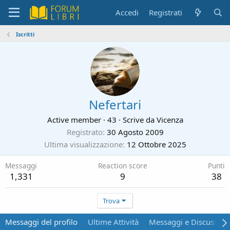
Accedi
Registrati
Iscritti
Nefertari
Active member
·
43
·
Scrive da
Vicenza
Registrato
30 Agosto 2009
Ultima visualizzazione
12 Ottobre 2025
Messaggi
Reaction score
Punti
1,331
9
38
Trova
Messaggi del profilo
Ultime Attività
Messaggi e Discussion