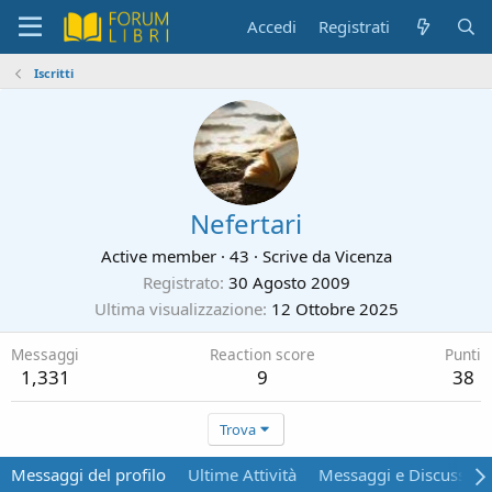
Accedi
Registrati
Iscritti
Nefertari
Active member
·
43
·
Scrive da
Vicenza
Registrato
30 Agosto 2009
Ultima visualizzazione
12 Ottobre 2025
Messaggi
Reaction score
Punti
1,331
9
38
Trova
Messaggi del profilo
Ultime Attività
Messaggi e Discussion