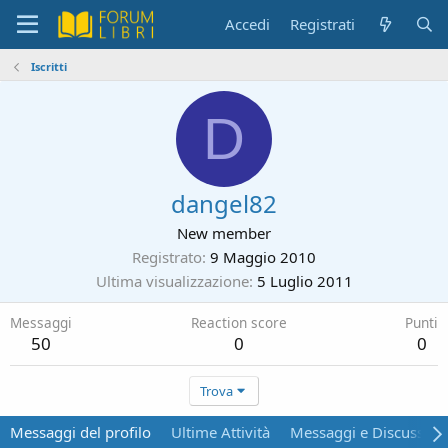
Accedi
Registrati
Iscritti
D
dangel82
New member
Registrato
9 Maggio 2010
Ultima visualizzazione
5 Luglio 2011
Messaggi
Reaction score
Punti
50
0
0
Trova
Messaggi del profilo
Ultime Attività
Messaggi e Discussion