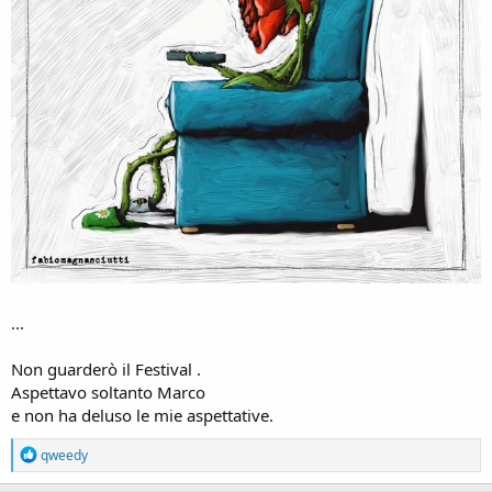
...
Non guarderò il Festival .
Aspettavo soltanto Marco
e non ha deluso le mie aspettative.
R
qweedy
e
a