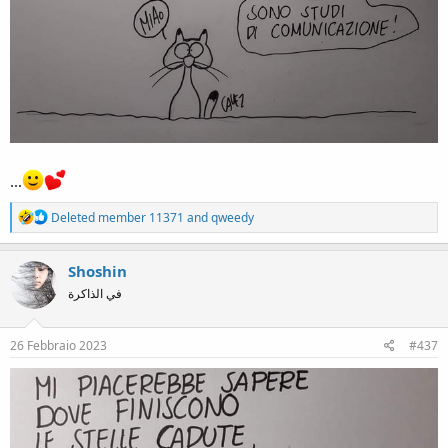
...
R
Deleted member 11371
and
qweedy
e
a
c
Shoshin
t
في الذاكرة
i
o
n
s
26 Febbraio 2023
#437
: