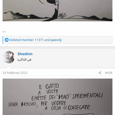
...
R
Deleted member 11371
and
qweedy
e
a
c
Shoshin
t
في الذاكرة
i
o
n
s
24 Febbraio 2023
#436
: