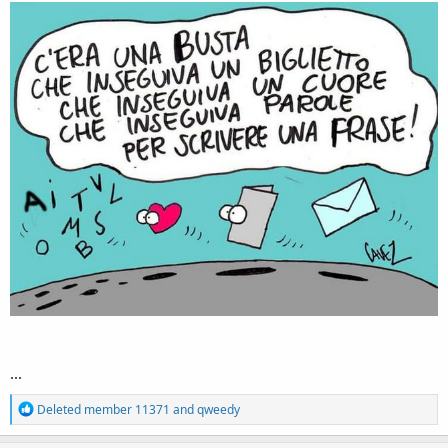
...
R
Deleted member 11371
and
qweedy
e
a