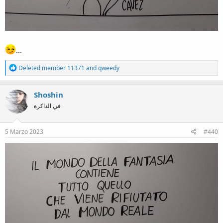
...
R
Deleted member 11371
and
qweedy
e
a
c
Shoshin
t
في الذاكرة
i
o
n
s
5 Marzo 2023
#440
: