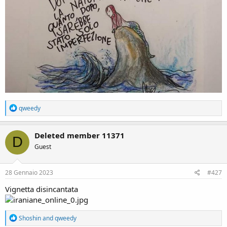
R
qweedy
e
a
c
Deleted member 11371
D
t
Guest
i
o
n
s
28 Gennaio 2023
#427
:
Vignetta disincantata
R
Shoshin
and
qweedy
e