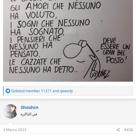
R
Deleted member 11371
and
qweedy
e
a
c
Shoshin
t
في الذاكرة
i
o
n
s
3 Marzo 2023
#438
: