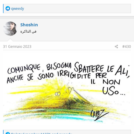
R
qweedy
e
a
c
Shoshin
t
في الذاكرة
i
o
n
s
31 Gennaio 2023
#430
:
R