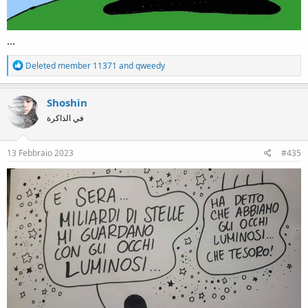
...
R
Deleted member 11371
and
qweedy
e
a
c
Shoshin
t
في الذاكرة
i
o
n
s
13 Febbraio 2023
#435
: