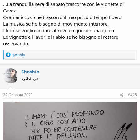
...La tranquilla sera di sabato trascorre con le vignette di
Cavez.
Oramai è così che trascorro il mio piccolo tempo libero.
La musica se ho bisogno di movimento interiore.
I libri se voglio andare altrove da qui con una guida.
Le vignette e i lavori di Fabio se ho bisogno di restare
osservando.
R
qweedy
e
a
c
Shoshin
t
في الذاكرة
i
o
n
s
22 Gennaio 2023
#425
: