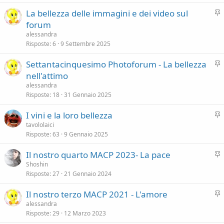
d
a
I
La bellezza delle immagini e dei video sul
e
n
n
forum
e
z
alessandra
v
a
Risposte
6
9 Settembre 2025
i
I
Settantacinquesimo Photoforum - La bellezza
d
n
nell'attimo
e
e
n
alessandra
v
Risposte
18
31 Gennaio 2025
z
i
a
I
I vini e la loro bellezza
d
n
tavololaici
e
Risposte
63
9 Gennaio 2025
e
n
v
z
I
Il nostro quarto MACP 2023- La pace
i
a
n
Shoshin
d
Risposte
27
21 Gennaio 2024
e
e
v
n
I
Il nostro terzo MACP 2021 - L'amore
i
z
n
alessandra
d
a
Risposte
29
12 Marzo 2023
e
e