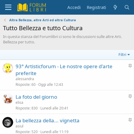
Accedi
Registrati
Altra Bellezza, altre Arti ed altra Cultura
Tutto Bellezza e tutto Cultura
In questa stanza del Forumlibri ci sono le discussioni sulle altre Arti.
Bellezza per tutto.
Filtri
I
93° Artisticforum - Le nostre opere d'arte
n
preferite
e
alessandra
v
Risposte
60
Oggi alle 12:43
i
I
La foto del giorno
d
n
elisa
e
Risposte
830
Lunedì alle 20:41
e
n
v
z
I
La bellezza della... vignetta
i
a
n
asiul
d
Risposte
520
Lunedì alle 11:19
e
e