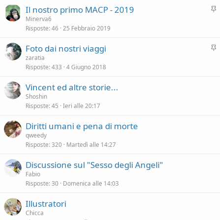
v
n
I
Il nostro primo MACP - 2019
i
z
n
Minerva6
d
a
Risposte
46
25 Febbraio 2019
e
e
v
n
I
Foto dai nostri viaggi
i
z
n
zaratia
d
a
Risposte
433
4 Giugno 2018
e
e
v
n
Vincent ed altre storie...
i
z
Shoshin
d
a
Risposte
45
Ieri alle 20:17
e
n
Diritti umani e pena di morte
z
qweedy
a
Risposte
320
Martedì alle 14:27
Discussione sul "Sesso degli Angeli"
Fabio
Risposte
30
Domenica alle 14:03
Illustratori
Chicca