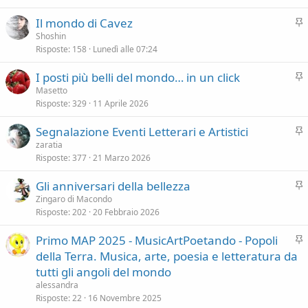
v
n
I
Il mondo di Cavez
i
z
n
Shoshin
d
a
Risposte
158
Lunedì alle 07:24
e
e
v
n
I
I posti più belli del mondo… in un click
i
z
n
Masetto
d
a
Risposte
329
11 Aprile 2026
e
e
v
n
I
Segnalazione Eventi Letterari e Artistici
i
z
n
zaratia
d
a
Risposte
377
21 Marzo 2026
e
e
v
n
I
Gli anniversari della bellezza
i
z
n
Zingaro di Macondo
d
a
Risposte
202
20 Febbraio 2026
e
e
v
n
I
Primo MAP 2025 - MusicArtPoetando - Popoli
i
z
n
della Terra. Musica, arte, poesia e letteratura da
d
a
e
tutti gli angoli del mondo
e
v
n
alessandra
i
Risposte
22
16 Novembre 2025
z