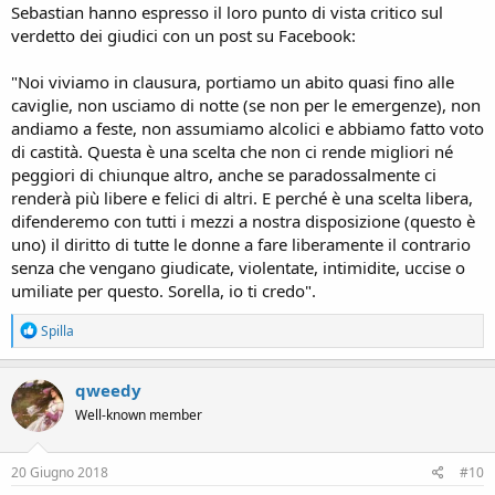
Sebastian hanno espresso il loro punto di vista critico sul
verdetto dei giudici con un post su Facebook:
"Noi viviamo in clausura, portiamo un abito quasi fino alle
caviglie, non usciamo di notte (se non per le emergenze), non
andiamo a feste, non assumiamo alcolici e abbiamo fatto voto
di castità. Questa è una scelta che non ci rende migliori né
peggiori di chiunque altro, anche se paradossalmente ci
renderà più libere e felici di altri. E perché è una scelta libera,
difenderemo con tutti i mezzi a nostra disposizione (questo è
uno) il diritto di tutte le donne a fare liberamente il contrario
senza che vengano giudicate, violentate, intimidite, uccise o
umiliate per questo. Sorella, io ti credo".
R
Spilla
e
a
c
qweedy
t
Well-known member
i
o
n
s
20 Giugno 2018
#10
: