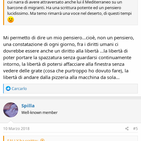
cui narra di avere attraversato anche lui il Mediterraneo su un
barcone di migranti. Ha una scrittura potente ed un pensiero
lucidissimo. Ma temo rimarrà una voce nel deserto, di questi tempi
Mi permetto di dire un mio pensiero...cioè, non un pensiero,
una constatazione di ogni giorno, fra i diritti umani ci
dovrebbe essere anche un diritto alla libertà ...la libertà di
poter portare la spazzatura senza guardarsi continuamente
intorno, la libertà di potersi affacciare alla finestra senza
vedere delle grate (cosa che purtroppo ho dovuto fare), la
libertà di andare dalla pizzeria alla macchina da sola...
R
Carcarlo
e
a
c
Spilla
t
Well-known member
i
o
n
s
10 Marzo 2018
#5
:
SALLY ha scritto: