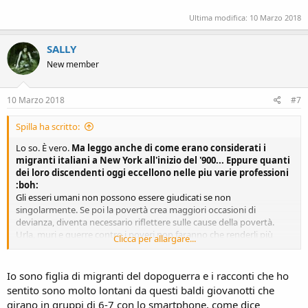
Ultima modifica:
10 Marzo 2018
SALLY
New member
10 Marzo 2018
#7
Spilla ha scritto:
Lo so. È vero.
Ma leggo anche di come erano considerati i
migranti italiani a New York all'inizio del '900... Eppure quanti
dei loro discendenti oggi eccellono nelle piu varie professioni
:boh:
Gli esseri umani non possono essere giudicati se non
singolarmente. Se poi la povertà crea maggiori occasioni di
devianza, diventa necessario riflettere sulle cause della povertà.
Urla, muri e guerre contro i poveri non faranno che renderli più
Clicca per allargare...
determinati a conquistarsi la loro fetta di oaradiso, e in definitiva a
farci stare, tutti, molto peggio. Conosco un po' la Storia dell'umanità
ed è sempre accaduto così. Non è quello che voglio per i nostri figli.
Io sono figlia di migranti del dopoguerra e i racconti che ho
Insomma, anche se non consideriamo tutto il gigantesco capitolo
sentito sono molto lontani da questi baldi giovanotti che
dei diritti umani, credo che solo una valutazione di opportunità ci
girano in gruppi di 6-7 con lo smartphone, come dice