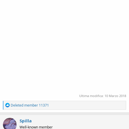
Ultima modifica:
10 Marzo 2018
R
Deleted member 11371
e
a
c
Spilla
t
Well-known member
i