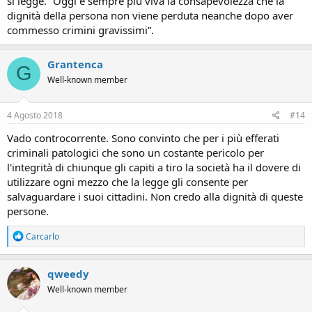
si legge. “Oggi è sempre più viva la consapevolezza che la
dignità della persona non viene perduta neanche dopo aver
commesso crimini gravissimi”.
Grantenca
G
Well-known member
4 Agosto 2018
#14
Vado controcorrente. Sono convinto che per i più efferati
criminali patologici che sono un costante pericolo per
l'integrità di chiunque gli capiti a tiro la società ha il dovere di
utilizzare ogni mezzo che la legge gli consente per
salvaguardare i suoi cittadini. Non credo alla dignità di queste
persone.
R
Carcarlo
e
a
c
qweedy
t
Well-known member
i
o