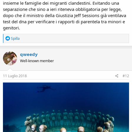
insieme le famiglie dei migranti clandestini. Evitando una
separazione che sino a ieri riteneva obbligatoria per legge,
dopo che il ministro della Giustizia Jeff Sessions già ventilava
test del dna per verificare i rapporti di parentela tra minori e
genitori.
R
Spilla
e
a
c
qweedy
t
Well-known member
i
o
n
s
11 Luglio 2018
#12
: