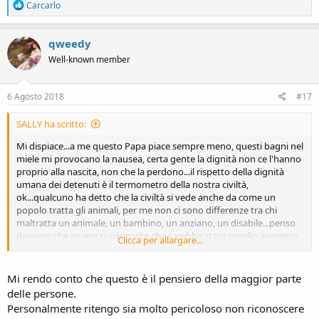
R
Carcarlo
e
a
c
qweedy
t
Well-known member
i
o
n
s
6 Agosto 2018
#17
:
SALLY ha scritto:
Mi dispiace...a me questo Papa piace sempre meno, questi bagni nel
miele mi provocano la nausea, certa gente la dignità non ce l'hanno
proprio alla nascita, non che la perdono...il rispetto della dignità
umana dei detenuti è il termometro della nostra civiltà,
ok...qualcuno ha detto che la civiltà si vede anche da come un
popolo tratta gli animali, per me non ci sono differenze tra chi
maltratta un animale, un bambino, un anziano, un disabile...penso
davvero che invece ci siano vite che sarebbe stato meglio avessero
Clicca per allargare...
applicato la 194 i loro genitori, non degne di essere vissute , per il
bene di chi gli capita vicino.....non ci sono pene certe, non ci sono
pene serie e tutte queste spennellate di benevolenza, garantismo
Mi rendo conto che questo è il pensiero della maggior parte
addosso a questi poveri criminali è deresponsabilizzante.
delle persone.
Personalmente ritengo sia molto pericoloso non riconoscere