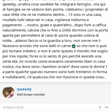
farebbe vedere oltre le "ricette" che semplificano e ci farebbero
qweedy, un'altra cosa sarebbe far integrare famiglie...ma qui
lavorare a fondo sul problema.
di famiglie se ne vedono ben poche, c'abbiamo i proprietari di
case sfitte che ce ne mettono dentro... 13 solo in una casa,
risultato tutti tabarrati in casa, vigilanza notturna a
pagamento ....nostro, grate e quant'altro...dopo furti a raffica
naturalmente, calcola che io fino a 2006 dormivo con la porta
aperta per permettere al cane di uscire quando voleva di
notte....adesso faccio io la guardia a loro, non vorrei me li
facesssro arrosto che sono belli in carne
so che non si può
più tornare indietro, e non è certo questo il mondo che voglio
per mia nipote, forse io lo sento di più perchè avendo una
certa età, mi ricordo come eravamo veramente liberi in casa
nostra, ma dove sono i bambini siriani? dove sono le donne ?
a parte qualche sparuto numero sono tutti trentenni in forma
e nullafacenti, c'è qualcosa che non funziona in questa cosa...
qweedy
Well-known member
16 Marzo 2018
#8