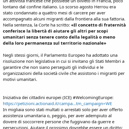
un attivista francese che possiede un oliveto in Francia, poco
lontano dal confine italiano. Lo scorso agosto Herrou era
stato condannato a quattro mesi di carcere per aver
accompagnato alcuni migranti dalla frontiera alla sua fattoria.
Nella sentenza, la Corte ha scritto:
«Il concetto di fraternità
conferisce la libertà di aiutare gli altri per scopi
umanitari senza tenere conto della legalità o meno
della loro permanenza sul territorio nazionale»
Negli stessi giorni, il Parlamento Europeo ha adottato una
risoluzione non legislativa in cui si invitano gli Stati Membri a
garantire che non siano perseguiti gli individui e le
organizzazioni della società civile che assistono i migranti per
motivi umanitari.
Iniziativa dei cittadini europei (ICE) #WelcomingEurope:
https://petizioni.actionaid.it/campa...tm_campaign=WE
In migliaia sono stati multati o arrestati solo per aver offerto
assistenza umanitaria o, peggio, per aver adempiuto al
dovere di soccorrere persone che fuggivano da guerre e
persecuzioni. Aiutare il prossimo dovrebbe essere un diritto;