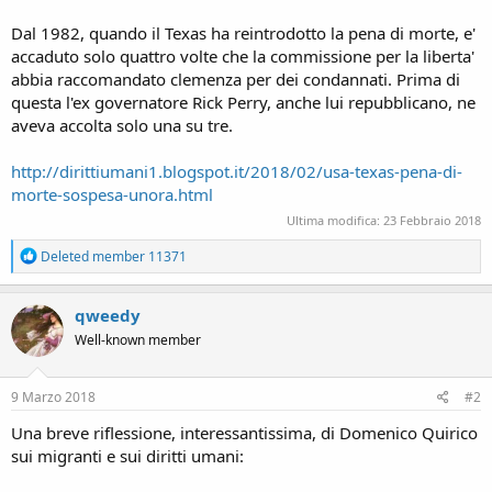
Dal 1982, quando il Texas ha reintrodotto la pena di morte, e'
accaduto solo quattro volte che la commissione per la liberta'
abbia raccomandato clemenza per dei condannati. Prima di
questa l'ex governatore Rick Perry, anche lui repubblicano, ne
aveva accolta solo una su tre.
http://dirittiumani1.blogspot.it/2018/02/usa-texas-pena-di-
morte-sospesa-unora.html
Ultima modifica:
23 Febbraio 2018
R
Deleted member 11371
e
a
c
qweedy
t
Well-known member
i
o
n
s
9 Marzo 2018
#2
:
Una breve riflessione, interessantissima, di Domenico Quirico
sui migranti e sui diritti umani: