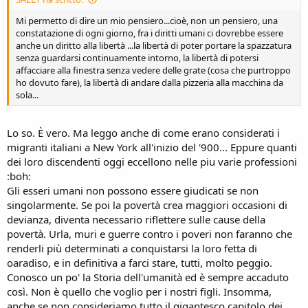
Mi permetto di dire un mio pensiero...cioè, non un pensiero, una
constatazione di ogni giorno, fra i diritti umani ci dovrebbe essere
anche un diritto alla libertà ...la libertà di poter portare la spazzatura
senza guardarsi continuamente intorno, la libertà di potersi
affacciare alla finestra senza vedere delle grate (cosa che purtroppo
ho dovuto fare), la libertà di andare dalla pizzeria alla macchina da
sola...
Lo so. È vero. Ma leggo anche di come erano considerati i
migranti italiani a New York all'inizio del '900... Eppure quanti
dei loro discendenti oggi eccellono nelle piu varie professioni
:boh:
Gli esseri umani non possono essere giudicati se non
singolarmente. Se poi la povertà crea maggiori occasioni di
devianza, diventa necessario riflettere sulle cause della
povertà. Urla, muri e guerre contro i poveri non faranno che
renderli più determinati a conquistarsi la loro fetta di
oaradiso, e in definitiva a farci stare, tutti, molto peggio.
Conosco un po' la Storia dell'umanità ed è sempre accaduto
così. Non è quello che voglio per i nostri figli. Insomma,
anche se non consideriamo tutto il gigantesco capitolo dei