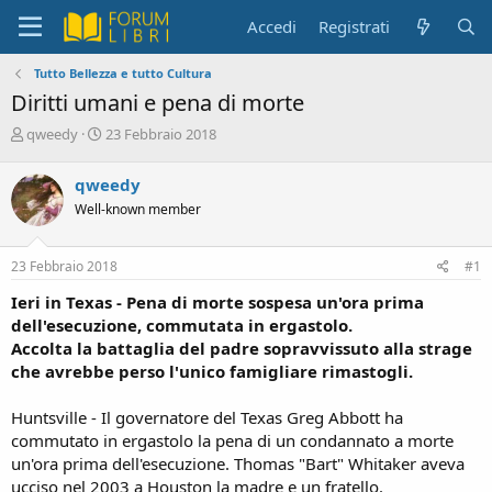
Accedi
Registrati
Tutto Bellezza e tutto Cultura
Diritti umani e pena di morte
C
D
qweedy
23 Febbraio 2018
r
a
e
t
qweedy
a
a
Well-known member
t
d
o
i
r
i
23 Febbraio 2018
#1
e
n
D
i
Ieri in Texas - Pena di morte sospesa un'ora prima
i
z
dell'esecuzione, commutata in ergastolo.
s
i
Accolta la battaglia del padre sopravvissuto alla strage
c
o
che avrebbe perso l'unico famigliare rimastogli.
u
s
s
Huntsville - Il governatore del Texas Greg Abbott ha
i
commutato in ergastolo la pena di un condannato a morte
o
un'ora prima dell'esecuzione. Thomas "Bart" Whitaker aveva
n
ucciso nel 2003 a Houston la madre e un fratello.
e