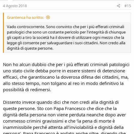
n
s
4 Agosto 2018
#15
:
Grantenca ha scritto:
Vado controcorrente. Sono convinto che per i più efferati criminali
patologici che sono un costante pericolo per l'integrità di chiunque
gli capiti a tiro la società ha il dovere di utilizzare ogni mezzo che la
legge gli consente per salvaguardare i suoi cittadini. Non credo alla
dignità di queste persone.
Non ho alcun dubbio che per i più efferati criminali patologici
uno stato civile debba porre in essere sistemi di detenzione
efficaci, che garantiscano la doverosa difesa dei cittadini, ma,
allo stesso tempo, non tolgano al reo in modo definitivo la
possibilità di redimersi.
Dissento invece quando dici che non credi alla dignità di
queste persone. Sto con Papa Francesco che dice che la
dignità della persona non viene perduta neanche dopo aver
commesso crimini gravissimi e che ‘la pena di morte è
inammissibile perché attenta all’inviolabilità e dignità della
persona’. Papa Francesco è andato anche oltre, dicendo che