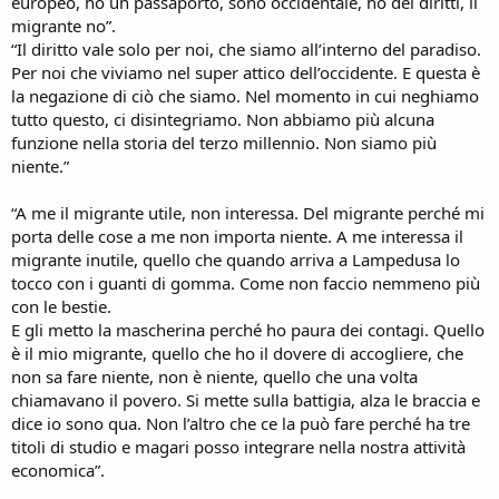
europeo, ho un passaporto, sono occidentale, ho dei diritti, il
migrante no”.
“Il diritto vale solo per noi, che siamo all’interno del paradiso.
Per noi che viviamo nel super attico dell’occidente. E questa è
la negazione di ciò che siamo. Nel momento in cui neghiamo
tutto questo, ci disintegriamo. Non abbiamo più alcuna
funzione nella storia del terzo millennio. Non siamo più
niente.”
“A me il migrante utile, non interessa. Del migrante perché mi
porta delle cose a me non importa niente. A me interessa il
migrante inutile, quello che quando arriva a Lampedusa lo
tocco con i guanti di gomma. Come non faccio nemmeno più
con le bestie.
E gli metto la mascherina perché ho paura dei contagi. Quello
è il mio migrante, quello che ho il dovere di accogliere, che
non sa fare niente, non è niente, quello che una volta
chiamavano il povero. Si mette sulla battigia, alza le braccia e
dice io sono qua. Non l’altro che ce la può fare perché ha tre
titoli di studio e magari posso integrare nella nostra attività
economica”.