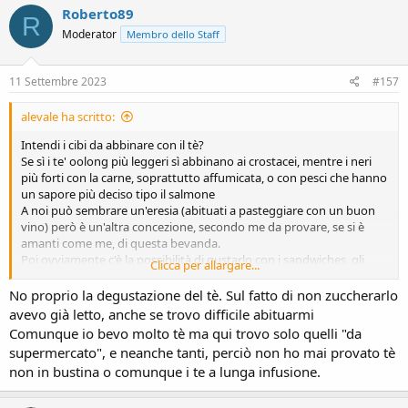
c
Roberto89
R
t
Moderator
Membro dello Staff
i
o
n
s
11 Settembre 2023
#157
:
alevale ha scritto:
Intendi i cibi da abbinare con il tè?
Se sì i te' oolong più leggeri sì abbinano ai crostacei, mentre i neri
più forti con la carne, soprattutto affumicata, o con pesci che hanno
un sapore più deciso tipo il salmone
A noi può sembrare un'eresia (abituati a pasteggiare con un buon
vino) però è un'altra concezione, secondo me da provare, se si è
amanti come me, di questa bevanda.
Poi ovviamente c'è la possibilità di gustarlo con i sandwiches, gli
Clicca per allargare...
scones, la cheesecacke
Quello che non si deve mai fare, pena la radiazione dall'albo dei
No proprio la degustazione del tè. Sul fatto di non zuccherarlo
sommelier
è inzuppare i biscotti nel tè o peggio zuccherarlo ... lì
avevo già letto, anche se trovo difficile abituarmi
si rischiava proprio l'ampurazione della mano , tipo Fantozzi quando
Comunque io bevo molto tè ma qui trovo solo quelli "da
al ristorante giapponese chiede il pane
supermercato", e neanche tanti, perciò non ho mai provato tè
non in bustina o comunque i te a lunga infusione.