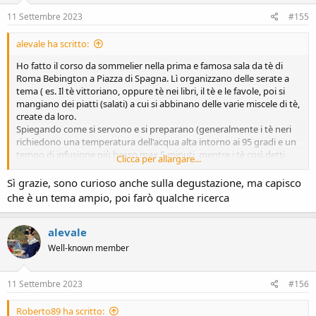
n
s
11 Settembre 2023
#155
:
alevale ha scritto:
Ho fatto il corso da sommelier nella prima e famosa sala da tè di
Roma Bebington a Piazza di Spagna. Lì organizzano delle serate a
tema ( es. Il tè vittoriano, oppure tè nei libri, il tè e le favole, poi si
mangiano dei piatti (salati) a cui si abbinano delle varie miscele di tè,
create da loro.
Spiegando come si servono e si preparano (generalmente i tè neri
richiedono una temperatura dell'acqua alta intorno ai 95 gradi e un
tempo di infusione più basso max 5 minuti, mentre i tè così detti
Clicca per allargare...
meditativi, quelli bianchi ad esempio, temperatura dell'acqua
intorno ai 45 gradi e un tempo di infusione più lungo intorno ai 10
Sì grazie, sono curioso anche sulla degustazione, ma capisco
minuti) detto molto semplicemente in realtà c'è un mondo ... ma
che è un tema ampio, poi farò qualche ricerca
non vorrei tediare
Spero di aver soddisfatto la tua curiosità
alevale
Well-known member
11 Settembre 2023
#156
Roberto89 ha scritto: