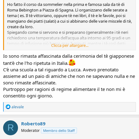
Ho fatto il corso da sommelier nella prima e famosa sala da tè di
Roma Bebington a Piazza di Spagna. Lì organizzano delle serate a
tema ( es. Il tè vittoriano, oppure tè nei libri, il tè e le favole, poi si
mangiano dei piatti (salati) a cui si abbinano delle varie miscele di tè,
create da loro.
Spiegando come si servono e si preparano (generalmente i tè neri
richiedono una temperatura dell'acqua alta intorno ai 95 gradi e un
tempo di infusione più basso max 5 minuti, mentre i tè così detti
Clicca per allargare...
meditativi, quelli bianchi ad esempio, temperatura dell'acqua
intorno ai 45 gradi e un tempo di infusione più lungo intorno ai 10
Io sono rimasta affascinata dalla cerimonia del tè giapponese
minuti) detto molto semplicemente in realtà c'è un mondo ... ma
tant'è che l'ho ripetuta in Italia.
non vorrei tediare
C'è una scuola a tal riguardo a Lucca. Avevo prenotato
Spero di aver soddisfatto la tua curiosità
assieme ad un paio di amiche che non ne sapevano nulla e ne
sono rimaste affascinate.
Purtroppo per ragioni di regime alimentare il te non mi è
consentito ogni giorno.
R
alevale
e
a
c
Roberto89
R
t
Moderator
Membro dello Staff
i
o