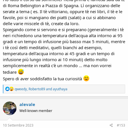
di Roma Bebington a Piazza di Spagna. Lì organizzano delle
serate a tema ( es. Il tè vittoriano, oppure tè nei libri, il tè e le
favole, poi si mangiano dei piatti (salati) a cui si abbinano
delle varie miscele di tè, create da loro.
Spiegando come si servono e si preparano (generalmente i tè
neri richiedono una temperatura dell'acqua alta intorno ai 95
gradi e un tempo di infusione più basso max 5 minuti, mentre
i tè così detti meditativi, quelli bianchi ad esempio,
temperatura dell'acqua intorno ai 45 gradi e un tempo di
infusione più lungo intorno ai 10 minuti) detto molto
semplicemente in realtà c'è un mondo ... ma non vorrei
tediare
Spero di aver soddisfatto la tua curiosità
R
qweedy
,
Roberto89
and
ayuthaya
e
a
c
alevale
t
Well-known member
i
o
n
s
10 Settembre 2023
#153