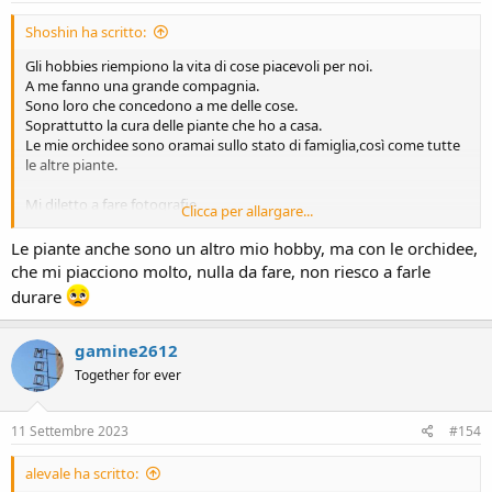
:
Shoshin ha scritto:
Gli hobbies riempiono la vita di cose piacevoli per noi.
A me fanno una grande compagnia.
Sono loro che concedono a me delle cose.
Soprattutto la cura delle piante che ho a casa.
Le mie orchidee sono oramai sullo stato di famiglia,così come tutte
le altre piante.
Mi diletto a fare fotografie.
Clicca per allargare...
Naturalmente a livello amatoriale.
Le piante anche sono un altro mio hobby, ma con le orchidee,
Raccolgo santini in una collezione divenuta assai corposa,e ricerco
che mi piacciono molto, nulla da fare, non riesco a farle
tutto sulla vita e le opere dei Santi.
durare
gamine2612
Together for ever
11 Settembre 2023
#154
alevale ha scritto: