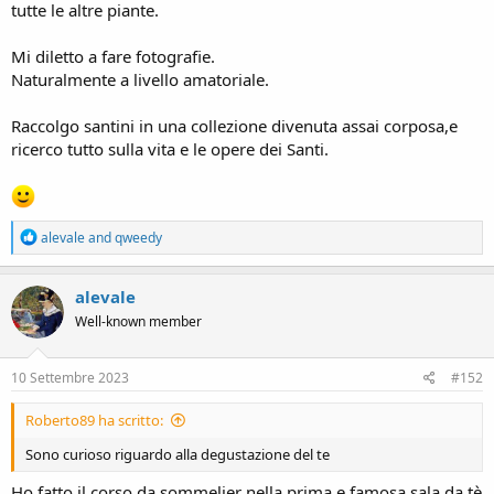
tutte le altre piante.
Mi diletto a fare fotografie.
Naturalmente a livello amatoriale.
Raccolgo santini in una collezione divenuta assai corposa,e
ricerco tutto sulla vita e le opere dei Santi.
R
alevale
and
qweedy
e
a
c
alevale
t
Well-known member
i
o
n
s
10 Settembre 2023
#152
:
Roberto89 ha scritto:
Sono curioso riguardo alla degustazione del te
Ho fatto il corso da sommelier nella prima e famosa sala da tè