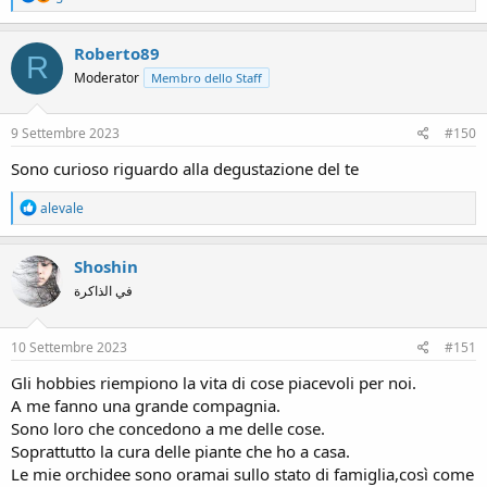
e
a
c
Roberto89
R
t
Moderator
Membro dello Staff
i
o
n
s
9 Settembre 2023
#150
:
Sono curioso riguardo alla degustazione del te
R
alevale
e
a
c
Shoshin
t
في الذاكرة
i
o
n
s
10 Settembre 2023
#151
:
Gli hobbies riempiono la vita di cose piacevoli per noi.
A me fanno una grande compagnia.
Sono loro che concedono a me delle cose.
Soprattutto la cura delle piante che ho a casa.
Le mie orchidee sono oramai sullo stato di famiglia,così come