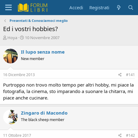
Accedi
Registrati
Presentati & Conosciamoci meglio
Ed i vostri hobbies?
C
D
Hoya
10 Novembre 2007
r
a
e
t
Il lupo senza nome
a
a
New member
t
d
o
i
r
i
16 Dicembre 2013
#141
e
n
D
i
Purtroppo non trovo molto tempo per altri hobby, mi piace la
i
z
fotografia, la cinema, sto imparando a suonare la chitarra, mi
s
i
piace anche cucinare.
c
o
u
s
Zingaro di Macondo
s
The black sheep member
i
o
n
11 Ottobre 2017
#142
e