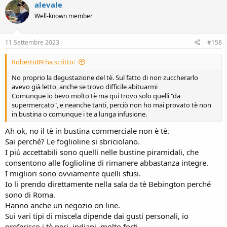
alevale
Well-known member
11 Settembre 2023
#158
Roberto89 ha scritto:
No proprio la degustazione del tè. Sul fatto di non zuccherarlo
avevo già letto, anche se trovo difficile abituarmi
Comunque io bevo molto tè ma qui trovo solo quelli "da
supermercato", e neanche tanti, perciò non ho mai provato tè non
in bustina o comunque i te a lunga infusione.
Ah ok, no il tè in bustina commerciale non è tè.
Sai perché? Le foglioline si sbriciolano.
I più accettabili sono quelli nelle bustine piramidali, che
consentono alle foglioline di rimanere abbastanza integre.
I migliori sono ovviamente quelli sfusi.
Io li prendo direttamente nella sala da tè Bebington perché
sono di Roma.
Hanno anche un negozio on line.
Sui vari tipi di miscela dipende dai gusti personali, io
preferisco i tè neri, indiani, molto forti.