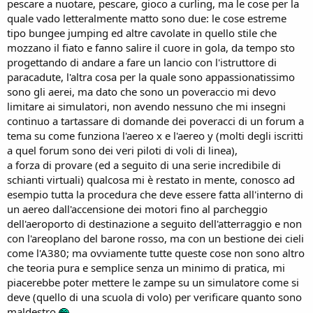
pescare a nuotare, pescare, gioco a curling, ma le cose per la
quale vado letteralmente matto sono due: le cose estreme
tipo bungee jumping ed altre cavolate in quello stile che
mozzano il fiato e fanno salire il cuore in gola, da tempo sto
progettando di andare a fare un lancio con l'istruttore di
paracadute, l'altra cosa per la quale sono appassionatissimo
sono gli aerei, ma dato che sono un poveraccio mi devo
limitare ai simulatori, non avendo nessuno che mi insegni
continuo a tartassare di domande dei poveracci di un forum a
tema su come funziona l'aereo x e l'aereo y (molti degli iscritti
a quel forum sono dei veri piloti di voli di linea),
a forza di provare (ed a seguito di una serie incredibile di
schianti virtuali) qualcosa mi è restato in mente, conosco ad
esempio tutta la procedura che deve essere fatta all'interno di
un aereo dall'accensione dei motori fino al parcheggio
dell'aeroporto di destinazione a seguito dell'atterraggio e non
con l'areoplano del barone rosso, ma con un bestione dei cieli
come l'A380; ma ovviamente tutte queste cose non sono altro
che teoria pura e semplice senza un minimo di pratica, mi
piacerebbe poter mettere le zampe su un simulatore come si
deve (quello di una scuola di volo) per verificare quanto sono
maldestro