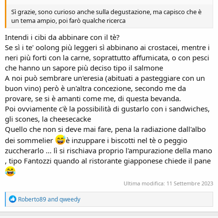
Sì grazie, sono curioso anche sulla degustazione, ma capisco che è
un tema ampio, poi farò qualche ricerca
Intendi i cibi da abbinare con il tè?
Se sì i te' oolong più leggeri sì abbinano ai crostacei, mentre i
neri più forti con la carne, soprattutto affumicata, o con pesci
che hanno un sapore più deciso tipo il salmone
A noi può sembrare un'eresia (abituati a pasteggiare con un
buon vino) però è un'altra concezione, secondo me da
provare, se si è amanti come me, di questa bevanda.
Poi ovviamente c'è la possibilità di gustarlo con i sandwiches,
gli scones, la cheesecacke
Quello che non si deve mai fare, pena la radiazione dall'albo
dei sommelier
è inzuppare i biscotti nel tè o peggio
zuccherarlo ... lì si rischiava proprio l'ampurazione della mano
, tipo Fantozzi quando al ristorante giapponese chiede il pane
Ultima modifica:
11 Settembre 2023
R
Roberto89
and
qweedy
e
a