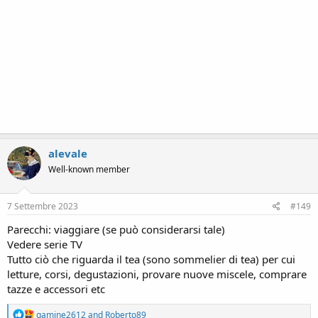
alevale
Well-known member
7 Settembre 2023
#149
Parecchi: viaggiare (se può considerarsi tale)
Vedere serie TV
Tutto ciò che riguarda il tea (sono sommelier di tea) per cui
letture, corsi, degustazioni, provare nuove miscele, comprare
tazze e accessori etc
R
gamine2612
and
Roberto89