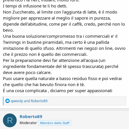
I tempi di infusione te li ho detti.
Non Zuccherato, al limite con l'aggiunta di latte, è il modo
migliore per apprezzare al meglio il sapore in purezza,
dipende dell'abitudine, come per il caffè, credo, perché non lo
bevo.
Una buona soluzione/compromesso tra i commerciali e' il
Twinings in bustine piramidali, ma certo è una pallida
imitazione di quello sfuso. Altrimenti nei negozi on line, ovvio
che il prezzo non è quello dei commerciali.
Per la preparazione devi far attenzione all'acqua (un
ingrediente fondamentale del tè spesso trascurata) perché
deve avere poco calcare.
Puoi usare quella naturale a basso residuo fisso e poi vedrai
che quello che hai bevuto finora non è tè.
È una cosa complicata , diciamo per super appassionati
R
qweedy
and
Roberto89
e
a
c
Roberto89
R
t
Moderator
Membro dello Staff
i
o