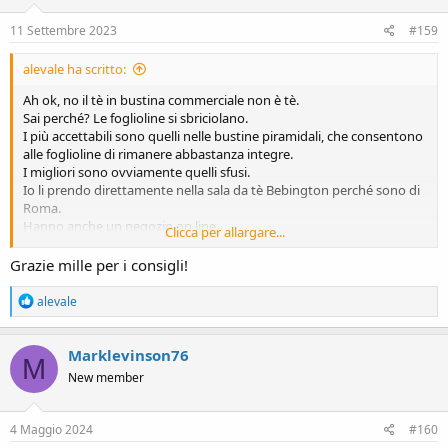
n
s
11 Settembre 2023
#159
:
alevale ha scritto:
Ah ok, no il tè in bustina commerciale non è tè.
Sai perché? Le foglioline si sbriciolano.
I più accettabili sono quelli nelle bustine piramidali, che consentono
alle foglioline di rimanere abbastanza integre.
I migliori sono ovviamente quelli sfusi.
Io li prendo direttamente nella sala da tè Bebington perché sono di
Roma.
Hanno anche un negozio on line.
Clicca per allargare...
Sui vari tipi di miscela dipende dai gusti personali, io preferisco i tè
neri, indiani, molto forti.
Grazie mille per i consigli!
I tempi di infusione te li ho detti.
Non Zuccherato, al limite con l'aggiunta di latte, è il modo migliore
R
alevale
per apprezzare al meglio il sapore in purezza, dipende dell'abitudine,
e
a
come per il caffè, credo, perché non lo bevo.
c
Una buona soluzione/compromesso tra i commerciali e' il Twinings
Marklevinson76
M
t
in bustine piramidali, ma certo è una pallida imitazione di quello
New member
i
sfuso. Altrimenti nei negozi on line, ovvio che il prezzo non è quello
o
dei commerciali.
n
Per la preparazione devi far attenzione all'acqua (un ingrediente
s
4 Maggio 2024
#160
fondamentale del tè spesso trascurata) perché deve avere poco
: