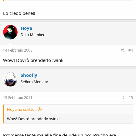
Lo credo bene!!
Hoya
Duck Member
14 Febbraio 2008
#4
Wow! Dovrò prenderlo :wink:
Shoofly
Señora Memebr
15 Febbraio 2011
#5
Hoya ha scritto:
Wow! Dovrò prenderlo :wink:
Promesse tante ma alla fine delude un po'. Psycho era