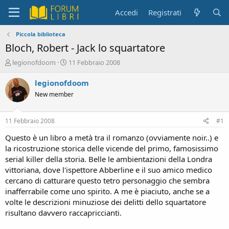
Accedi
Registrati
Piccola biblioteca
Bloch, Robert - Jack lo squartatore
C
D
legionofdoom
11 Febbraio 2008
r
a
e
t
legionofdoom
a
a
New member
t
d
o
i
r
i
11 Febbraio 2008
#1
e
n
D
i
Questo è un libro a metà tra il romanzo (ovviamente noir..) e
i
z
la ricostruzione storica delle vicende del primo, famosissimo
s
i
serial killer della storia. Belle le ambientazioni della Londra
c
o
vittoriana, dove l'ispettore Abberline e il suo amico medico
u
cercano di catturare questo tetro personaggio che sembra
s
inafferrabile come uno spirito. A me è piaciuto, anche se a
s
i
volte le descrizioni minuziose dei delitti dello squartatore
o
risultano davvero raccapriccianti.
n
e