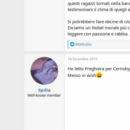
s
questi ragazzi tornati nella bara
i
testimoniare il clima di quegli 
o
n
Si potrebbero fare decine di ci
e
Diciamo un Nobel morale più che
leggere con passione e rabbia.
R
MonicaSo
e
a
c
18 Dicembre 2015
t
i
Ho letto Preghiera per Cernobyl 
o
Messo in wish
n
s
:
Spilla
Well-known member