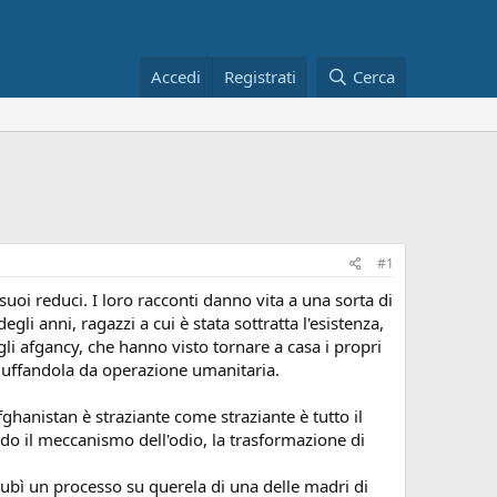
Accedi
Registrati
Cerca
#1
suoi reduci. I loro racconti danno vita a una sorta di
egli anni, ragazzi a cui è stata sottratta l'esistenza,
gli afgancy, che hanno visto tornare a casa i propri
camuffandola da operazione umanitaria.
fghanistan è straziante come straziante è tutto il
nudo il meccanismo dell'odio, la trasformazione di
e subì un processo su querela di una delle madri di