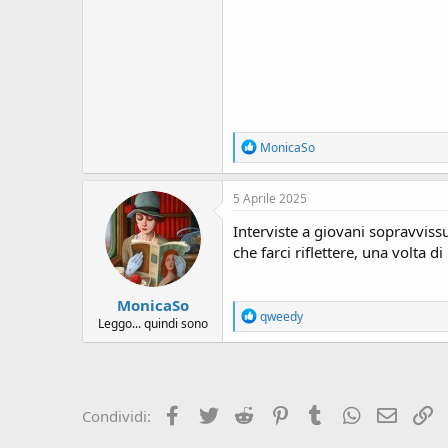
R
MonicaSo
e
a
c
5 Aprile 2025
t
i
Interviste a giovani sopravviss
o
che farci riflettere, una volta di
n
s
:
MonicaSo
R
qweedy
Leggo... quindi sono
e
a
c
t
i
o
Facebook
Twitter
Reddit
Pinterest
Tumblr
WhatsApp
e-mail
L
Condividi:
n
s