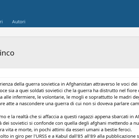
ri
Autori
zinco
rienza della guerra sovietica in Afghanistan attraverso le voci dei 
ce sia a quei soldati sovietici che la guerra ha distrutto nel fiore d
 alle infermiere, le volontarie, le mogli e soprattutto le madri de
e, bare atte a nascondere una guerra di cui non si doveva parlare 
mo e la realtà che si affaccia a questi ragazzi appena sbarcati in A
lità dei sovietici si confonde con quella degli afghani mettendo a 
ra vita e morte, in pochi attimi da esseri umani a bestie feroci.
colto in giro per l'URSS e a Kabul dall'85 all'89 alla pubblicazion