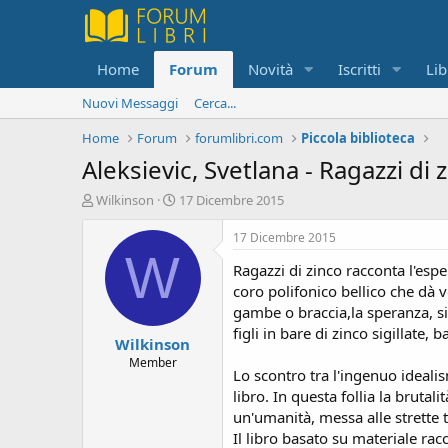
Home
Forum
Novità
Iscritti
Lib
Nuovi Messaggi
Cerca...
Home
Forum
forumlibri.com
Piccola biblioteca
Aleksievic, Svetlana - Ragazzi di 
C
D
Wilkinson
17 Dicembre 2015
r
a
e
t
17 Dicembre 2015
a
a
W
Ragazzi di zinco racconta l'espe
t
d
o
i
coro polifonico bellico che dà vo
r
i
gambe o braccia,la speranza, sia
e
n
figli in bare di zinco sigillat
Wilkinson
D
i
i
z
Member
Lo scontro tra l'ingenuo idealis
s
i
libro. In questa follia la bruta
c
o
u
un'umanità, messa alle strette t
s
Il libro basato su materiale rac