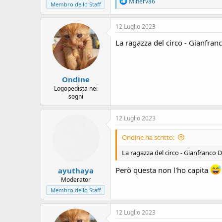
R
Minerva6
Membro dello Staff
e
a
c
12 Luglio 2023
t
i
La ragazza del circo - Gianfra
o
n
s
:
Ondine
Logopedista nei
sogni
12 Luglio 2023
Ondine ha scritto:
La ragazza del circo - Gianfranco
Però questa non l'ho capita
ayuthaya
Moderator
Membro dello Staff
12 Luglio 2023