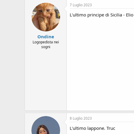
s
7 Luglio 2023
i
o
L'ultimo principe di Sicilia - Eli
n
e
Ondine
Logopedista nei
sogni
8 Luglio 2023
L'ultimo lappone. Truc