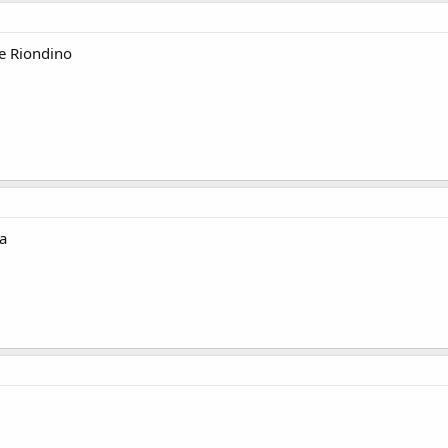
ele Riondino
a