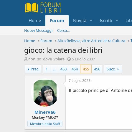
Home
Forum
Novità
Iscritti
Lib
Nuovi Messaggi
Cerca...
Home
Forum
Altra Bellezza, altre Arti ed altra Cultura
gioco: la catena dei libri
C
D
non_so_dove_volare
5 Luglio 2007
r
a
Prec.
1
...
453
454
455
456
Succ.
e
t
a
a
t
d
7 Luglio 2023
o
i
Il piccolo principe di Antoine 
r
i
e
n
D
i
i
z
Minerva6
s
i
c
o
Monkey *MOD*
u
Membro dello Staff
s