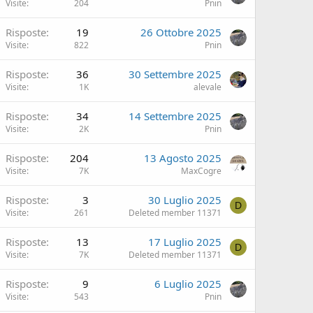
Visite
204
Pnin
Risposte
19
26 Ottobre 2025
Visite
822
Pnin
Risposte
36
30 Settembre 2025
Visite
1K
alevale
Risposte
34
14 Settembre 2025
Visite
2K
Pnin
Risposte
204
13 Agosto 2025
Visite
7K
MaxCogre
Risposte
3
30 Luglio 2025
D
Visite
261
Deleted member 11371
Risposte
13
17 Luglio 2025
D
Visite
7K
Deleted member 11371
Risposte
9
6 Luglio 2025
Visite
543
Pnin