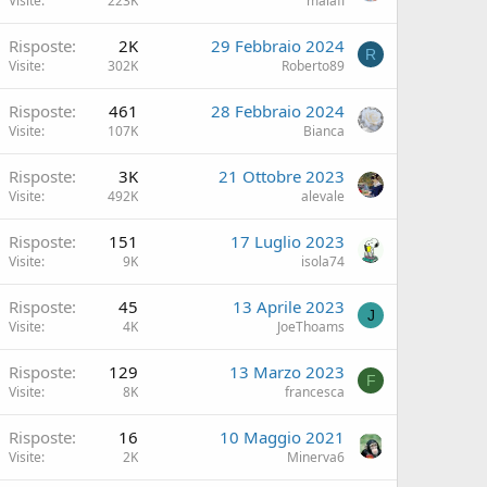
Visite
223K
malafi
Risposte
2K
29 Febbraio 2024
R
Visite
302K
Roberto89
Risposte
461
28 Febbraio 2024
Visite
107K
Bianca
Risposte
3K
21 Ottobre 2023
Visite
492K
alevale
Risposte
151
17 Luglio 2023
Visite
9K
isola74
Risposte
45
13 Aprile 2023
J
Visite
4K
JoeThoams
Risposte
129
13 Marzo 2023
F
Visite
8K
francesca
Risposte
16
10 Maggio 2021
Visite
2K
Minerva6