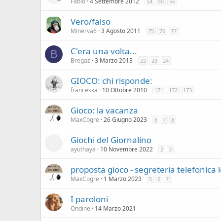
Fabio
4 Settembre 2012
54
55
56
Vero/falso
Minerva6
3 Agosto 2011
75
76
77
C'era una volta...
B
Bregaz
3 Marzo 2013
22
23
24
GIOCO: chi risponde:
franceska
10 Ottobre 2010
171
172
173
Gioco: la vacanza
MaxCogre
26 Giugno 2023
6
7
8
Giochi del Giornalino
ayuthaya
10 Novembre 2022
2
3
proposta gioco - segreteria telefonica l
MaxCogre
1 Marzo 2023
5
6
7
I paroloni
Ondine
14 Marzo 2021