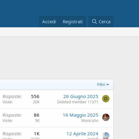
Accedi
Registrati
Cerca
Filtri
Risposte
556
26 Giugno 2025
D
Visite
20K
Deleted member 11371
Risposte
86
16 Maggio 2025
Visite
5K
MonicaSo
Risposte
1K
12 Aprile 2024