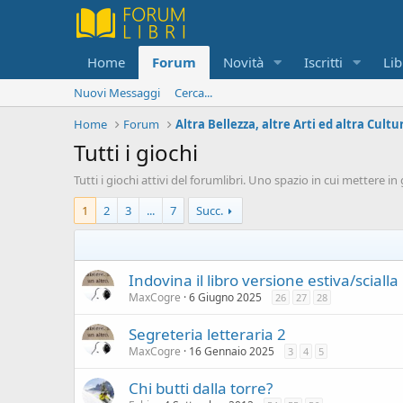
Home
Forum
Novità
Iscritti
Lib
Nuovi Messaggi
Cerca...
Home
Forum
Altra Bellezza, altre Arti ed altra Cultu
Tutti i giochi
Tutti i giochi attivi del forumlibri. Uno spazio in cui mettere i
1
2
3
...
7
Succ.
Indovina il libro versione estiva/scialla
MaxCogre
6 Giugno 2025
26
27
28
Segreteria letteraria 2
MaxCogre
16 Gennaio 2025
3
4
5
Chi butti dalla torre?