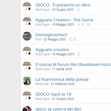
GIOCO - Ti presento un libro
MaxCogre
23 Giugno 2025
2
Agguato Creativo - The Game
MaxCogre
19 Maggio 2025
8
9
10
Immaginiamoci!
Pnin
22 Maggio 2025
2
3
Agguato creativo
MaxCogre
16 Maggio 2025
2
Il soscial di forum libri (bookbook+toc
MaxCogre
11 Aprile 2025
La fisarmonica della poesia
Minerva6
21 Febbraio 2025
GIOCO: back to 18
MaxCogre
21 Giugno 2023
gioco: la catena dei libri