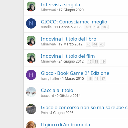
Intervista singola
Minerva6
17 Giugno 2020
GIOCO: Conosciamoci meglio
N
nutella
11 Gennaio 2008
103
104
105
Indovina il titolo del libro
Minerva6
19 Marzo 2012
43
44
45
Indovina il titolo del film
Minerva6
24 Giugno 2012
17
18
19
Gioco - Book Game 2° Edizione
H
harry.haller
1 Marzo 2015
15
16
17
Caccia al titolo
bouvard
9 Ottobre 2014
Gioco o concorso non so ma sarebbe c
Pnin
4 Giugno 2026
Il gioco di Andromeda