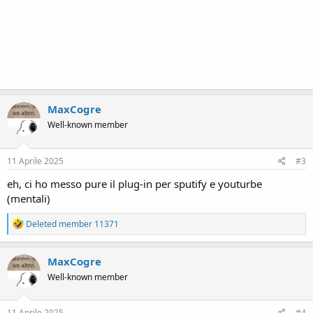
MaxCogre
Well-known member
11 Aprile 2025
#3
eh, ci ho messo pure il plug-in per sputify e youturbe
(mentali)
R
Deleted member 11371
e
a
c
MaxCogre
t
Well-known member
i
o
n
s
11 Aprile 2025
#4