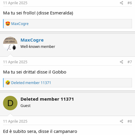
s
11 Aprile 2025
#6
:
Ma tu sei frollo! (disse Esmeralda)
R
MaxCogre
e
a
c
MaxCogre
t
Well-known member
i
o
n
s
11 Aprile 2025
#7
:
Ma tu sei dritta! disse il Gobbo
R
Deleted member 11371
e
a
c
Deleted member 11371
D
t
Guest
i
o
n
s
11 Aprile 2025
#8
:
Ed è subito sera, disse il campanaro