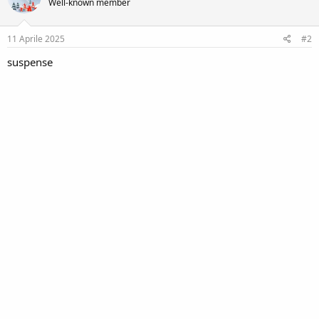
Well-known member
i
n
o
e
n
s
11 Aprile 2025
#2
:
suspense