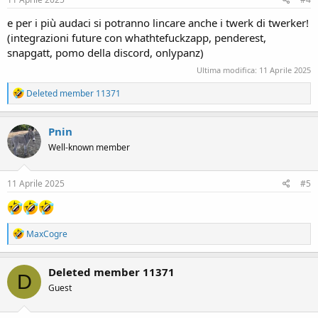
:
e per i più audaci si potranno lincare anche i twerk di twerker!
(integrazioni future con whathtefuckzapp, penderest,
snapgatt, pomo della discord, onlypanz)
Ultima modifica:
11 Aprile 2025
R
Deleted member 11371
e
a
c
Pnin
t
Well-known member
i
o
n
s
11 Aprile 2025
#5
:
R
MaxCogre
e
a
c
Deleted member 11371
D
t
Guest
i
o
n