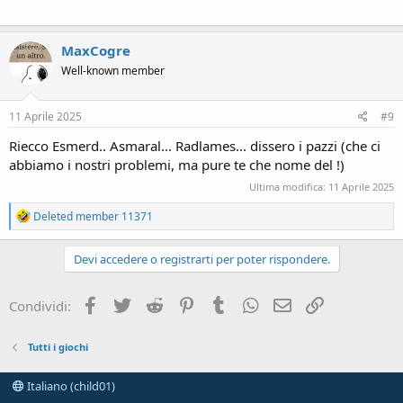
MaxCogre
Well-known member
11 Aprile 2025
#9
Riecco Esmerd.. Asmaral... Radlames... dissero i pazzi (che ci
abbiamo i nostri problemi, ma pure te che nome del !)
Ultima modifica:
11 Aprile 2025
R
Deleted member 11371
e
a
c
Devi accedere o registrarti per poter rispondere.
t
i
o
Facebook
Twitter
Reddit
Pinterest
Tumblr
WhatsApp
e-mail
Link
Condividi:
n
s
:
Tutti i giochi
Italiano (child01)