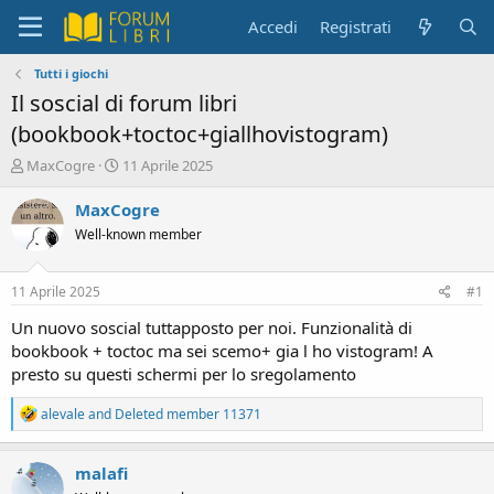
Accedi
Registrati
Tutti i giochi
Il soscial di forum libri
(bookbook+toctoc+giallhovistogram)
C
D
MaxCogre
11 Aprile 2025
r
a
e
t
MaxCogre
a
a
Well-known member
t
d
o
i
r
i
11 Aprile 2025
#1
e
n
D
i
Un nuovo soscial tuttapposto per noi. Funzionalità di
i
z
bookbook + toctoc ma sei scemo+ gia l ho vistogram! A
s
i
presto su questi schermi per lo sregolamento
c
o
u
R
alevale
and
Deleted member 11371
s
e
s
a
i
c
malafi
o
t