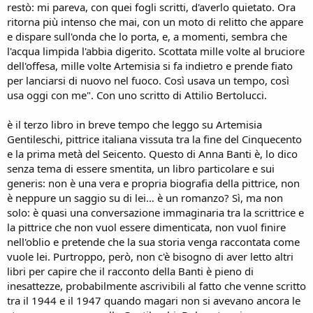
restò: mi pareva, con quei fogli scritti, d'averlo quietato. Ora
ritorna più intenso che mai, con un moto di relitto che appare
e dispare sull'onda che lo porta, e, a momenti, sembra che
l'acqua limpida l'abbia digerito. Scottata mille volte al bruciore
dell'offesa, mille volte Artemisia si fa indietro e prende fiato
per lanciarsi di nuovo nel fuoco. Così usava un tempo, così
usa oggi con me". Con uno scritto di Attilio Bertolucci.
è il terzo libro in breve tempo che leggo su Artemisia
Gentileschi, pittrice italiana vissuta tra la fine del Cinquecento
e la prima metà del Seicento. Questo di Anna Banti è, lo dico
senza tema di essere smentita, un libro particolare e sui
generis: non è una vera e propria biografia della pittrice, non
è neppure un saggio su di lei… è un romanzo? Sì, ma non
solo: è quasi una conversazione immaginaria tra la scrittrice e
la pittrice che non vuol essere dimenticata, non vuol finire
nell'oblio e pretende che la sua storia venga raccontata come
vuole lei. Purtroppo, però, non c'è bisogno di aver letto altri
libri per capire che il racconto della Banti è pieno di
inesattezze, probabilmente ascrivibili al fatto che venne scritto
tra il 1944 e il 1947 quando magari non si avevano ancora le