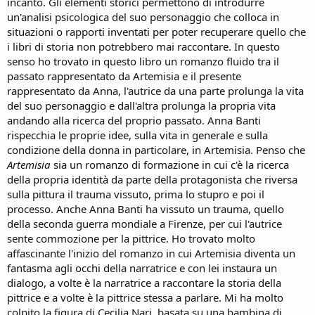
incanto. Gli elementi storici permettono di introdurre
un'analisi psicologica del suo personaggio che colloca in
situazioni o rapporti inventati per poter recuperare quello che
i libri di storia non potrebbero mai raccontare. In questo
senso ho trovato in questo libro un romanzo fluido tra il
passato rappresentato da Artemisia e il presente
rappresentato da Anna, l'autrice da una parte prolunga la vita
del suo personaggio e dall'altra prolunga la propria vita
andando alla ricerca del proprio passato. Anna Banti
rispecchia le proprie idee, sulla vita in generale e sulla
condizione della donna in particolare, in Artemisia. Penso che
Artemisia
sia un romanzo di formazione in cui c'è la ricerca
della propria identità da parte della protagonista che riversa
sulla pittura il trauma vissuto, prima lo stupro e poi il
processo. Anche Anna Banti ha vissuto un trauma, quello
della seconda guerra mondiale a Firenze, per cui l'autrice
sente commozione per la pittrice. Ho trovato molto
affascinante l'inizio del romanzo in cui Artemisia diventa un
fantasma agli occhi della narratrice e con lei instaura un
dialogo, a volte è la narratrice a raccontare la storia della
pittrice e a volte è la pittrice stessa a parlare. Mi ha molto
colpito la figura di Cecilia Nari, basata su una bambina di