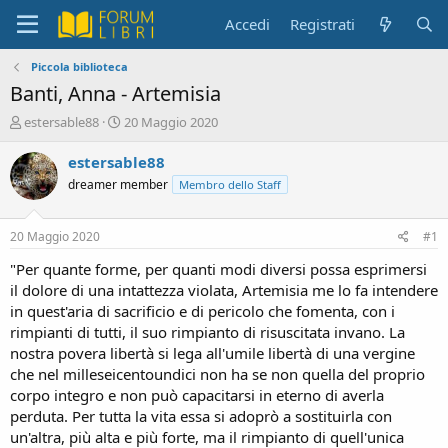
Accedi
Registrati
Piccola biblioteca
Banti, Anna - Artemisia
C
D
estersable88
20 Maggio 2020
r
a
e
t
estersable88
a
a
dreamer member
Membro dello Staff
t
d
o
i
r
i
20 Maggio 2020
#1
e
n
D
i
"Per quante forme, per quanti modi diversi possa esprimersi
i
z
il dolore di una intattezza violata, Artemisia me lo fa intendere
s
i
in quest'aria di sacrificio e di pericolo che fomenta, con i
c
o
rimpianti di tutti, il suo rimpianto di risuscitata invano. La
u
nostra povera libertà si lega all'umile libertà di una vergine
s
che nel milleseicentoundici non ha se non quella del proprio
s
i
corpo integro e non può capacitarsi in eterno di averla
o
perduta. Per tutta la vita essa si adoprò a sostituirla con
n
un'altra, più alta e più forte, ma il rimpianto di quell'unica
e