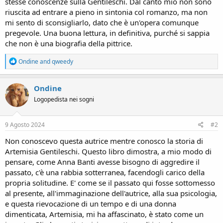
stesse conoscenze sulla Gentileschi. Dal canto mio non sono
riuscita ad entrare a pieno in sintonia col romanzo, ma non
mi sento di sconsigliarlo, dato che è un'opera comunque
pregevole. Una buona lettura, in definitiva, purché si sappia
che non è una biografia della pittrice.
R
Ondine
and
qweedy
e
a
c
Ondine
t
Logopedista nei sogni
i
o
n
s
9 Agosto 2024
#2
:
Non conoscevo questa autrice mentre conosco la storia di
Artemisia Gentileschi. Questo libro dimostra, a mio modo di
pensare, come Anna Banti avesse bisogno di aggredire il
passato, c'è una rabbia sotterranea, facendogli carico della
propria solitudine. E' come se il passato qui fosse sottomesso
al presente, all'immaginazione dell'autrice, alla sua psicologia,
e questa rievocazione di un tempo e di una donna
dimenticata, Artemisia, mi ha affascinato, è stato come un