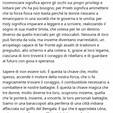
ricominciare significa aprire gli occhi sui propri privilegi e
lottare per chi ha più bisogno; per Preeti significa ammettere
che la forza fisica non basta perché le donne riescano a
emanciparsi in una società che le governa e le umilia; per
Holy significa imparare a leggere e a scrivere, realizzando il
sogno di sua madre Smita, che voleva per lei un destino
diverso da quello tracciato per gli intoccabili. Nessuna di loro
può farcela da sola, ma insieme diventano inarrestabili, un
arcipelago capace di far fronte agli assalti di tradizioni e
pregiudizi, allo scherno e alla collera. E, grazie al loro legame,
ciascuna di loro troverà il coraggio di ribellarsi e di guardare
al futuro con gioia e speranza.
Sapere di non essere soli. È questa la chiave che, molto
spesso, accende il motore della nostra forza, che ci fa
magicamente trovare il coraggio, il combustibile necessario a
combattere le nostre battaglie. È questa la chiave magica che
tre donne, molto diverse tra loro, scoprono insieme, quella
che le porterà, insieme, a vincerle, le loro personali battaglie.
Siamo in una baraccopoli alla periferia di una città indiana
affacciata sul golfo del Bengala. È qui che è approdata Léna,