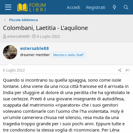
Accedi
Registrati
Piccola biblioteca
Colombani, Laetitia - L'aquilone
C
D
estersable88
6 Luglio 2022
r
a
e
t
estersable88
a
a
dreamer member
Membro dello Staff
t
d
o
i
r
i
6 Luglio 2022
#1
e
n
D
i
Quando si incontrano su quella spiaggia, sono come isole
i
z
lontane. Léna viene da una ricca città francese ed è arrivata in
s
i
India per sfuggire al dolore di una perdita che ha sgretolato le
c
o
sue certezze. Preeti è una giovane insegnante di autodifesa,
u
scappata dal matrimonio «riparatore» che i suoi genitori
s
volevano combinarle con l'uomo che l'ha violentata. Holy è
s
i
un'umile cameriera chiusa nel silenzio, resa muta da una
o
tragedia troppo grande per i suoi pochi anni. Eppure tutte e
n
tre condividono la stessa voglia di ricominciare. Per Léna
e