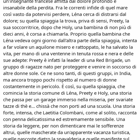
un'insegnante francese afflitta dal dolore profondo e
insanabile della perdita. Fra le correnti infide di quel mare
così vasto da potervisi perdere, Léna cerca di distrarsi dal
dolore; su quella spiaggia la trova, priva di sensi, Preety, la
sua soccorritrice, dopo che Holy, una bambina di non più di
dieci anni, è corsa a chiamarla. Proprio quella bambina che
Léna vedeva ogni giorno dall'altra parte della spiaggia, intenta
a far volare un aquilone misero e rattoppato, le ha salvato la
vita, per mano di una ventenne in tenuta rossa e nera e delle
sue adepte: Preety è infatti la leader di una Red Brigade, un
gruppo di ragazze nato per proteggere e venire in soccorso di
altre donne sole. Ce ne sono tanti, di questi gruppi, in India,
ma ancora troppo pochi rispetto al numero di donne
costantemente in pericolo. È così, su quella spiaggia, che
comincia la storia comune di Léna, Preety e Holy, una storia
che passa per un garage immerso nella miseria, per svariate
tazze di thè e… chissà che non porti ad una scuola. Una storia
forte, intensa, che Laetitia Colombani, come al solito, racconta
con penna delicatissima ed estremamente sensibile. Una
storia da leggere, per non dimenticare mai le sofferenze
altrui, quelle mascherate da un'apparente vacanza turistica,
quelle nascoste dietro la spavalderia e quelle manifeste sul