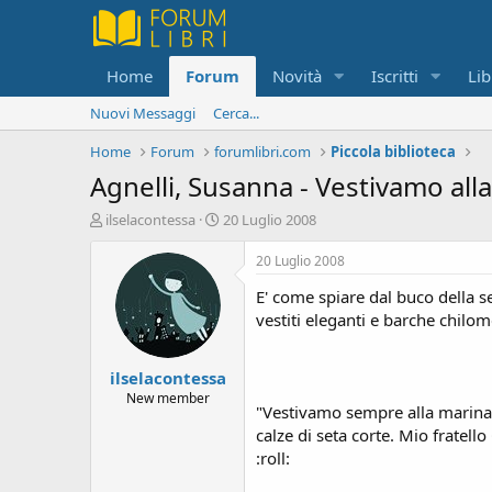
Home
Forum
Novità
Iscritti
Lib
Nuovi Messaggi
Cerca...
Home
Forum
forumlibri.com
Piccola biblioteca
Agnelli, Susanna - Vestivamo all
C
D
ilselacontessa
20 Luglio 2008
r
a
e
t
20 Luglio 2008
a
a
E' come spiare dal buco della se
t
d
o
i
vestiti eleganti e barche chilom
r
i
e
n
ilselacontessa
D
i
i
z
New member
"Vestivamo sempre alla marinara
s
i
calze di seta corte. Mio fratell
c
o
u
:roll:
s