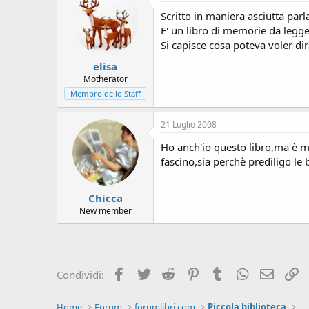
Scritto in maniera asciutta parl
E' un libro di memorie da legge
Si capisce cosa poteva voler dir
elisa
Motherator
Membro dello Staff
21 Luglio 2008
Ho anch'io questo libro,ma è mo
fascino,sia perchè prediligo le
Chicca
New member
Facebook
Twitter
Reddit
Pinterest
Tumblr
WhatsApp
e-mail
L
Condividi:
Home
Forum
forumlibri.com
Piccola biblioteca