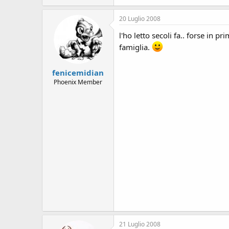
s
i
20 Luglio 2008
o
n
l'ho letto secoli fa.. forse in 
e
famiglia.
fenicemidian
Phoenix Member
21 Luglio 2008