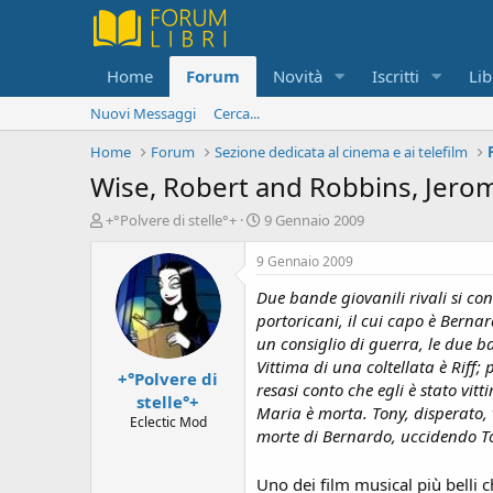
Home
Forum
Novità
Iscritti
Lib
Nuovi Messaggi
Cerca...
Home
Forum
Sezione dedicata al cinema e ai telefilm
Wise, Robert and Robbins, Jerom
C
D
+°Polvere di stelle°+
9 Gennaio 2009
r
a
e
t
9 Gennaio 2009
a
a
Due bande giovanili rivali si con
t
d
o
i
portoricani, il cui capo è Bernard
r
i
un consiglio di guerra, le due b
e
n
Vittima di una coltellata è Riff;
+°Polvere di
D
i
resasi conto che egli è stato vi
i
z
stelle°+
Maria è morta. Tony, disperato, v
s
i
Eclectic Mod
morte di Bernardo, uccidendo To
c
o
u
s
Uno dei film musical più belli c