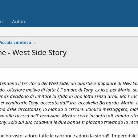
ri
Autori
Piccola cineteca
e - West Side Story
tendono il territorio del West Side, un quartiere popolare di New York
o. Ulteriore motivo di lotta è l' amore di Tony, ex Jets, per Maria, s
ande decidono di limitare la sfida in una lotta senza armi. Ma l' inc
 per vendicarlo Tony, accecato dall' ira, accoltella Bernardo. Maria,
ttima delle circostanze, lo manda a cercare. L'amica messaggera, mal
a alla ricerca dell' assassino. Mentre corre incontro all' amata rit
ny. Solo sul suo cadavere le due bande si placano trovando la rec
he ho visto: adoro tutte le canzoni e adoro la storia!!! Imperdibile