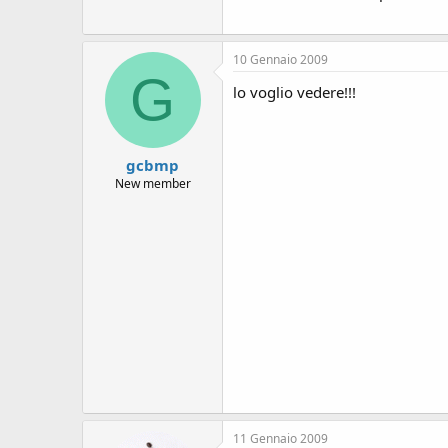
s
i
o
n
10 Gennaio 2009
e
G
lo voglio vedere!!!
gcbmp
New member
11 Gennaio 2009