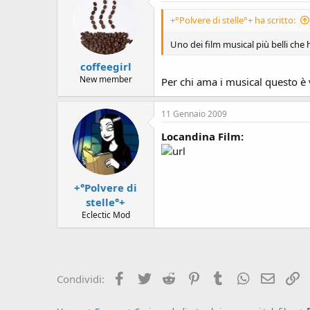
+°Polvere di stelle°+ ha scritto:
Uno dei film musical più belli che 
coffeegirl
New member
Per chi ama i musical questo è
11 Gennaio 2009
Locandina Film:
+°Polvere di
stelle°+
Eclectic Mod
Facebook
Twitter
Reddit
Pinterest
Tumblr
WhatsApp
e-mail
L
Condividi: