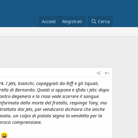
Accedi
Registrati
Cerca
#1
. I Jets, bianchi, capeggiati da Riff e gli Squali,
orella di Bernardo. Questi si oppone e sfida i Jets: dopo
ontro degenera e la rissa vede scorrere il sangue.
 informata della morte del fratello, respinge Tony, ma
trattata dai Jets, per vendicarsi dichiara che anche
rovata, un colpo di pistola segna la vendetta per la
iproca comprensione.
!