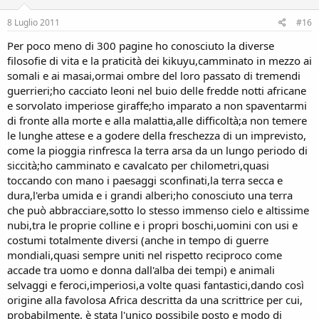
8 Luglio 2011
#16
Per poco meno di 300 pagine ho conosciuto la diverse
filosofie di vita e la praticità dei kikuyu,camminato in mezzo ai
somali e ai masai,ormai ombre del loro passato di tremendi
guerrieri;ho cacciato leoni nel buio delle fredde notti africane
e sorvolato imperiose giraffe;ho imparato a non spaventarmi
di fronte alla morte e alla malattia,alle difficoltà;a non temere
le lunghe attese e a godere della freschezza di un imprevisto,
come la pioggia rinfresca la terra arsa da un lungo periodo di
siccità;ho camminato e cavalcato per chilometri,quasi
toccando con mano i paesaggi sconfinati,la terra secca e
dura,l'erba umida e i grandi alberi;ho conosciuto una terra
che può abbracciare,sotto lo stesso immenso cielo e altissime
nubi,tra le proprie colline e i propri boschi,uomini con usi e
costumi totalmente diversi (anche in tempo di guerre
mondiali,quasi sempre uniti nel rispetto reciproco come
accade tra uomo e donna dall'alba dei tempi) e animali
selvaggi e feroci,imperiosi,a volte quasi fantastici,dando così
origine alla favolosa Africa descritta da una scrittrice per cui,
probabilmente, è stata l'unico possibile posto e modo di