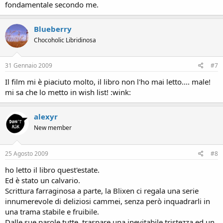
fondamentale secondo me.
Blueberry
Chocoholic Libridinosa
31 Gennaio 2009
#7
Il film mi è piaciuto molto, il libro non l'ho mai letto.... male!
mi sa che lo metto in wish list! :wink:
alexyr
New member
25 Agosto 2009
#8
ho letto il libro quest'estate.
Ed è stato un calvario.
Scrittura farraginosa a parte, la Blixen ci regala una serie
innumerevole di deliziosi cammei, senza però inquadrarli in
una trama stabile e fruibile.
Dalle sue parole,tutte, traspare una inevitabile tristezza ed un