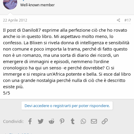
Well-known member
22 Aprile 2012
#17
Il post di Danilo87 esprime alla perfezione ciò che ho rovato
anche io in questo libro. Mi aspettavo molto meno, lo
confesso. La Blixen si rivela donna di intelligenza e sensibilità
non comune e poco importa la trama, perché di fatto questo
non è un romanzo, ma una sorta di diario dei ricordi, un
emergere di immagini e episodi, nemmeno l'ordine
cronologico ha qui un senso -e perché dovrebbe? Ci si
immerge e si respira un'Africa potente e bella. Si esce dal libro
con una grande nostalgia perché nulla di ciò che è descritto
esiste più.
5/5
Devi accedere o registrarti per poter rispondere.
Facebook
Twitter
Reddit
Pinterest
Tumblr
WhatsApp
e-mail
Link
Condividi: