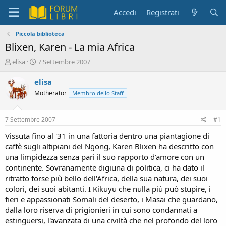
Accedi
Registrati
Piccola biblioteca
Blixen, Karen - La mia Africa
C
D
elisa
7 Settembre 2007
r
a
e
t
elisa
a
a
Motherator
Membro dello Staff
t
d
o
i
r
i
7 Settembre 2007
#1
e
n
D
i
Vissuta fino al '31 in una fattoria dentro una piantagione di
i
z
caffè sugli altipiani del Ngong, Karen Blixen ha descritto con
s
i
una limpidezza senza pari il suo rapporto d'amore con un
c
o
continente. Sovranamente digiuna di politica, ci ha dato il
u
ritratto forse più bello dell'Africa, della sua natura, dei suoi
s
colori, dei suoi abitanti. I Kikuyu che nulla più può stupire, i
s
i
fieri e appassionati Somali del deserto, i Masai che guardano,
o
dalla loro riserva di prigionieri in cui sono condannati a
n
estinguersi, l'avanzata di una civiltà che nel profondo del loro
e