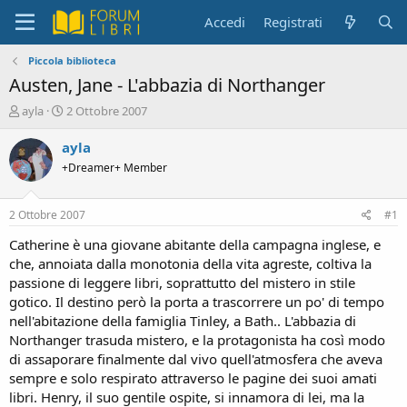
Accedi
Registrati
Piccola biblioteca
Austen, Jane - L'abbazia di Northanger
C
D
ayla
2 Ottobre 2007
r
a
e
t
ayla
a
a
+Dreamer+ Member
t
d
o
i
r
i
2 Ottobre 2007
#1
e
n
D
i
Catherine è una giovane abitante della campagna inglese, e
i
z
che, annoiata dalla monotonia della vita agreste, coltiva la
s
i
passione di leggere libri, soprattutto del mistero in stile
c
o
gotico. Il destino però la porta a trascorrere un po' di tempo
u
nell'abitazione della famiglia Tinley, a Bath.. L'abbazia di
s
Northanger trasuda mistero, e la protagonista ha così modo
s
i
di assaporare finalmente dal vivo quell'atmosfera che aveva
o
sempre e solo respirato attraverso le pagine dei suoi amati
n
libri. Henry, il suo gentile ospite, si innamora di lei, ma la
e