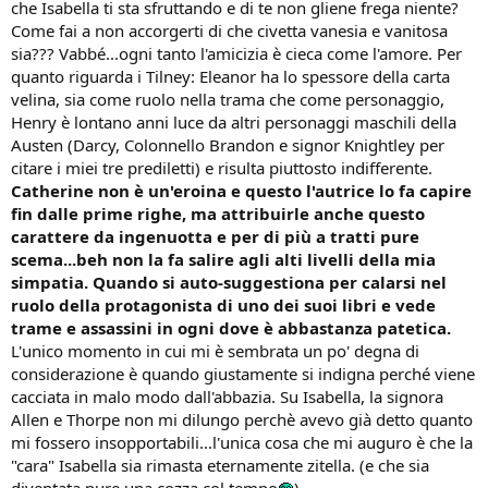
che Isabella ti sta sfruttando e di te non gliene frega niente?
Come fai a non accorgerti di che civetta vanesia e vanitosa
sia??? Vabbé...ogni tanto l'amicizia è cieca come l'amore. Per
quanto riguarda i Tilney: Eleanor ha lo spessore della carta
velina, sia come ruolo nella trama che come personaggio,
Henry è lontano anni luce da altri personaggi maschili della
Austen (Darcy, Colonnello Brandon e signor Knightley per
citare i miei tre prediletti) e risulta piuttosto indifferente.
Catherine non è un'eroina e questo l'autrice lo fa capire
fin dalle prime righe, ma attribuirle anche questo
carattere da ingenuotta e per di più a tratti pure
scema...beh non la fa salire agli alti livelli della mia
simpatia. Quando si auto-suggestiona per calarsi nel
ruolo della protagonista di uno dei suoi libri e vede
trame e assassini in ogni dove è abbastanza patetica.
L'unico momento in cui mi è sembrata un po' degna di
considerazione è quando giustamente si indigna perché viene
cacciata in malo modo dall'abbazia. Su Isabella, la signora
Allen e Thorpe non mi dilungo perchè avevo già detto quanto
mi fossero insopportabili...l'unica cosa che mi auguro è che la
"cara" Isabella sia rimasta eternamente zitella. (e che sia
diventata pure una cozza col tempo
)