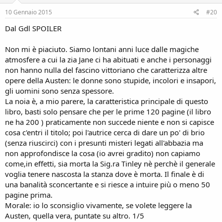
10 Gennaio 2015
#20
Dal Gdl SPOILER
Non mi è piaciuto. Siamo lontani anni luce dalle magiche
atmosfere a cui la zia Jane ci ha abituati e anche i personaggi
non hanno nulla del fascino vittoriano che caratterizza altre
opere della Austen: le donne sono stupide, incolori e insapori,
gli uomini sono senza spessore.
La noia è, a mio parere, la caratteristica principale di questo
libro, basti solo pensare che per le prime 120 pagine (il libro
ne ha 200 ) praticamente non succede niente e non si capisce
cosa c'entri il titolo; poi l'autrice cerca di dare un po' di brio
(senza riuscirci) con i presunti misteri legati all'abbazia ma
non approfondisce la cosa (io avrei gradito) non capiamo
come,in effetti, sia morta la Sig.ra Tinley nè perchè il generale
voglia tenere nascosta la stanza dove è morta. Il finale è di
una banalità sconcertante e si riesce a intuire più o meno 50
pagine prima.
Morale: io lo sconsiglio vivamente, se volete leggere la
Austen, quella vera, puntate su altro. 1/5