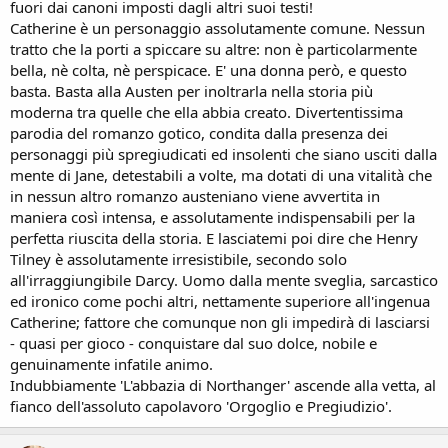
fuori dai canoni imposti dagli altri suoi testi!
Catherine è un personaggio assolutamente comune. Nessun
tratto che la porti a spiccare su altre: non è particolarmente
bella, nè colta, nè perspicace. E' una donna però, e questo
basta. Basta alla Austen per inoltrarla nella storia più
moderna tra quelle che ella abbia creato. Divertentissima
parodia del romanzo gotico, condita dalla presenza dei
personaggi più spregiudicati ed insolenti che siano usciti dalla
mente di Jane, detestabili a volte, ma dotati di una vitalità che
in nessun altro romanzo austeniano viene avvertita in
maniera così intensa, e assolutamente indispensabili per la
perfetta riuscita della storia. E lasciatemi poi dire che Henry
Tilney è assolutamente irresistibile, secondo solo
all'irraggiungibile Darcy. Uomo dalla mente sveglia, sarcastico
ed ironico come pochi altri, nettamente superiore all'ingenua
Catherine; fattore che comunque non gli impedirà di lasciarsi
- quasi per gioco - conquistare dal suo dolce, nobile e
genuinamente infatile animo.
Indubbiamente 'L'abbazia di Northanger' ascende alla vetta, al
fianco dell'assoluto capolavoro 'Orgoglio e Pregiudizio'.