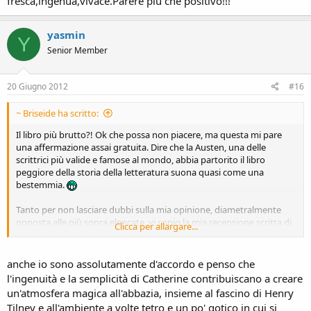
fresca,ingenua,vivace.Parere più che positivo!!!
yasmin
Y
Senior Member
20 Giugno 2012
#16
~ Briseide ha scritto:
Il libro più brutto?! Ok che possa non piacere, ma questa mi pare
una affermazione assai gratuita. Dire che la Austen, una delle
scrittrici più valide e famose al mondo, abbia partorito il libro
peggiore della storia della letteratura suona quasi come una
bestemmia.
Tanto per non lasciare dubbi sulla mia opinione, diametralmente
opposta alle più sopra elencate, vi copio la mia recensione scritta di
Clicca per allargare...
getto dopo aver terminato questo libro (un anno fa ormai); anzi, mi
chiedo come mai non l'avessi commentato ancora :OO
anche io sono assolutamente d'accordo e penso che
[Pericolo spoiler
]
l'ingenuità e la semplicità di Catherine contribuiscano a creare
Questo romanzo è stata una vera sorpresa: che Austen energica,
un'atmosfera magica all'abbazia, insieme al fascino di Henry
ironica come non mai, impetuosa e assolutamente fuori dai canoni
Tilney e all'ambiente a volte tetro e un po' gotico in cui si