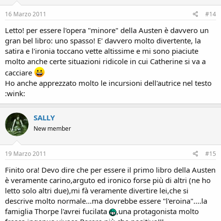
16 Marzo 2011
#14
Letto! per essere l'opera "minore" della Austen è davvero un
gran bel libro: uno spasso! E' davvero molto divertente, la
satira e l'ironia toccano vette altissime e mi sono piaciute
molto anche certe situazioni ridicole in cui Catherine si va a
cacciare
Ho anche apprezzato molto le incursioni dell'autrice nel testo
:wink:
SALLY
New member
19 Marzo 2011
#15
Finito ora! Devo dire che per essere il primo libro della Austen
è veramente carino,arguto ed ironico forse più di altri (ne ho
letto solo altri due),mi fà veramente divertire lei,che si
descrive molto normale...ma dovrebbe essere "l'eroina"....la
famiglia Thorpe l'avrei fucilata
,una protagonista molto