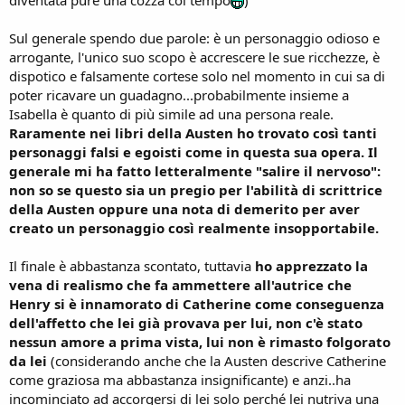
Sul generale spendo due parole: è un personaggio odioso e
arrogante, l'unico suo scopo è accrescere le sue ricchezze, è
dispotico e falsamente cortese solo nel momento in cui sa di
poter ricavare un guadagno...probabilmente insieme a
Isabella è quanto di più simile ad una persona reale.
Raramente nei libri della Austen ho trovato così tanti
personaggi falsi e egoisti come in questa sua opera. Il
generale mi ha fatto letteralmente "salire il nervoso":
non so se questo sia un pregio per l'abilità di scrittrice
della Austen oppure una nota di demerito per aver
creato un personaggio così realmente insopportabile.
Il finale è abbastanza scontato, tuttavia
ho apprezzato la
vena di realismo che fa ammettere all'autrice che
Henry si è innamorato di Catherine come conseguenza
dell'affetto che lei già provava per lui, non c'è stato
nessun amore a prima vista, lui non è rimasto folgorato
da lei
(considerando anche che la Austen descrive Catherine
come graziosa ma abbastanza insignificante) e anzi..ha
incominciato ad accorgersi di lei solo perché lei nutriva una