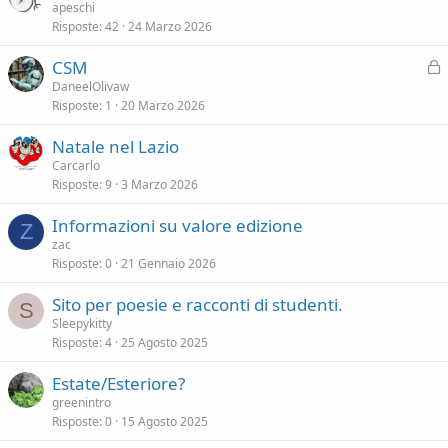
apeschi
Risposte
42
24 Marzo 2026
CSM
l
DaneelOlivaw
Risposte
1
20 Marzo 2026
o
c
Natale nel Lazio
c
Carcarlo
a
Risposte
9
3 Marzo 2026
t
a
Informazioni su valore edizione
Z
zac
Risposte
0
21 Gennaio 2026
Sito per poesie e racconti di studenti.
S
Sleepykitty
Risposte
4
25 Agosto 2025
Estate/Esteriore?
greenintro
Risposte
0
15 Agosto 2025