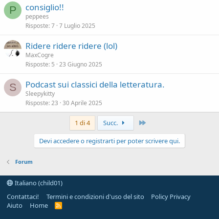
consiglio!!
P
peppees
Risposte
7
7 Luglio 2025
Ridere ridere ridere (lol)
MaxCogre
Risposte
5
23 Giugno 2025
Podcast sui classici della letteratura.
S
Sleepykitty
Risposte
23
30 Aprile 2025
Ultimo
1 di 4
Succ.
Devi accedere o registrarti per poter scrivere qui.
Forum
Italiano (child01)
Contattaci!
Termini e condizioni d'uso del sito
Policy Privacy
Aiuto
Home
R
S
S