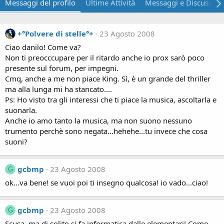
Messaggi del profilo
Ultime Attività
Messaggi e Discussion
+°Polvere di stelle°+
23 Agosto 2008
Ciao danilo! Come va?
Non ti preocccupare per il ritardo anche io prox sarò poco
presente sul forum, per impegni.
Cmq, anche a me non piace King. Sì, è un grande del thriller
ma alla lunga mi ha stancato....
Ps: Ho visto tra gli interessi che ti piace la musica, ascoltarla e
suonarla.
Anche io amo tanto la musica, ma non suono nessuno
trumento perchè sono negata...hehehe...tu invece che cosa
suoni?
gcbmp
23 Agosto 2008
G
ok...va bene! se vuoi poi ti insegno qualcosa! io vado...ciao!
gcbmp
23 Agosto 2008
G
Scusa, ma di solito si fa informatica dalle elementari! Come