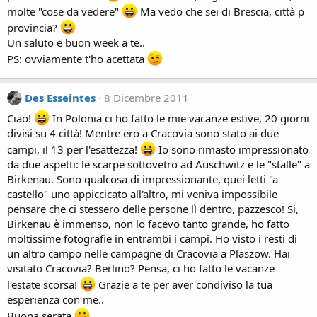
molte "cose da vedere"
Ma vedo che sei di Brescia, città p
provincia?
Un saluto e buon week a te..
PS: ovviamente t'ho acettata
Des Esseintes
8 Dicembre 2011
Ciao!
In Polonia ci ho fatto le mie vacanze estive, 20 giorni
divisi su 4 città! Mentre ero a Cracovia sono stato ai due
campi, il 13 per l'esattezza!
Io sono rimasto impressionato
da due aspetti: le scarpe sottovetro ad Auschwitz e le "stalle" a
Birkenau. Sono qualcosa di impressionante, quei letti "a
castello" uno appiccicato all'altro, mi veniva impossibile
pensare che ci stessero delle persone lì dentro, pazzesco! Si,
Birkenau è immenso, non lo facevo tanto grande, ho fatto
moltissime fotografie in entrambi i campi. Ho visto i resti di
un altro campo nelle campagne di Cracovia a Plaszow. Hai
visitato Cracovia? Berlino? Pensa, ci ho fatto le vacanze
l'estate scorsa!
Grazie a te per aver condiviso la tua
esperienza con me..
Buona serata