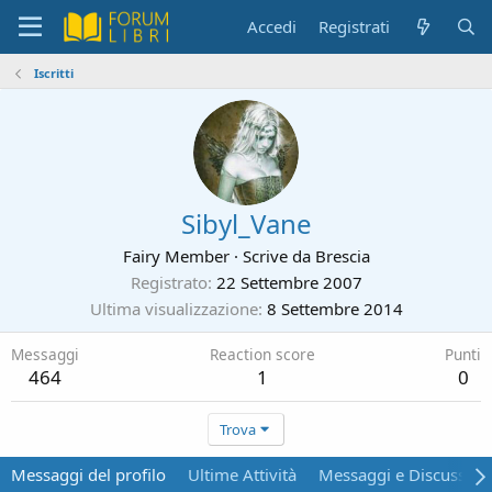
Accedi
Registrati
Iscritti
Sibyl_Vane
Fairy Member
·
Scrive da
Brescia
Registrato
22 Settembre 2007
Ultima visualizzazione
8 Settembre 2014
Messaggi
Reaction score
Punti
464
1
0
Trova
Messaggi del profilo
Ultime Attività
Messaggi e Discussion