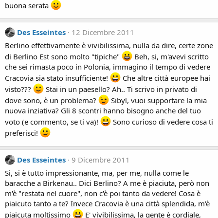
buona serata
Des Esseintes
12 Dicembre 2011
Berlino effettivamente è vivibilissima, nulla da dire, certe zone
di Berlino Est sono molto "tipiche"
Beh, si, m'avevi scritto
che sei rimasta poco in Polonia, immagino il tempo di vedere
Cracovia sia stato insufficiente!
Che altre città europee hai
visto???
Stai in un paesello? Ah.. Ti scrivo in privato di
dove sono, è un problema?
Sibyl, vuoi supportare la mia
nuova inziativa? Gli 8 scontri hanno bisogno anche del tuo
voto (e commento, se ti va)!
Sono curioso di vedere cosa ti
preferisci!
Des Esseintes
9 Dicembre 2011
Si, si è tutto impressionante, ma, per me, nulla come le
baracche a Birkenau.. Dici Berlino? A me è piaciuta, però non
m'è "restata nel cuore", non c'è poi tanto da vedere! Cosa è
piaicuto tanto a te? Invece Cracovia è una città splendida, m'è
piaicuta moltissimo
E' vivibilissima, la gente è cordiale,