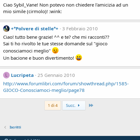
Ciao Sybil_Vane! Non potevo non chiedere l'amicizia ad un
mio simile (cirmolo)! :wink:
+°Polvere di stelle°+
3 Febbraio 2010
Ciao! tutto bene grazie! ^^ e te? che mi racconti??
Sai ti ho rivolto le tue stesse domande sul "gioco
conosciamoci meglio"
Un bacione e buon divertimento!
Lucripeta
25 Gennaio 2010
L
http://www.forumlibri.com/forum/showthread.php/1585-
GIOCO-Conosciamoci-meglio/page78
Ultimo
1 di 4
Succ.
Iscritti