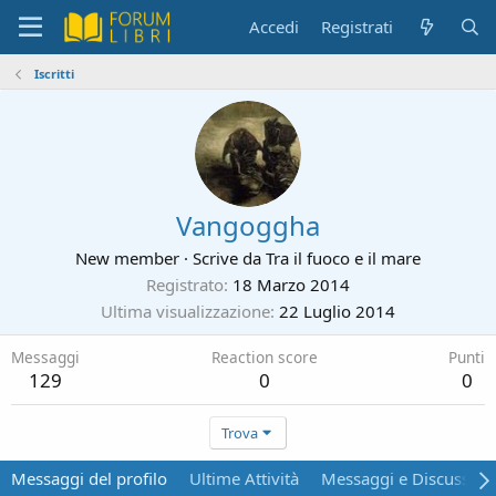
Accedi
Registrati
Iscritti
Vangoggha
New member
·
Scrive da
Tra il fuoco e il mare
Registrato
18 Marzo 2014
Ultima visualizzazione
22 Luglio 2014
Messaggi
Reaction score
Punti
129
0
0
Trova
Messaggi del profilo
Ultime Attività
Messaggi e Discussion