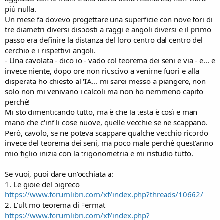
più nulla.
Un mese fa dovevo progettare una superficie con nove fori di
tre diametri diversi disposti a raggi e angoli diversi e il primo
passo era definire la distanza del loro centro dal centro del
cerchio e i rispettivi angoli.
- Una cavolata - dico io - vado col teorema dei seni e via - e... e
invece niente, dopo ore non riuscivo a venirne fuori e alla
disperata ho chiesto all'IA... mi sarei messo a piangere, non
solo non mi venivano i calcoli ma non ho nemmeno capito
perché!
Mi sto dimenticando tutto, ma è che la testa è così e man
mano che c'infili cose nuove, quelle vecchie se ne scappano.
Però, cavolo, se ne poteva scappare qualche vecchio ricordo
invece del teorema dei seni, ma poco male perché quest'anno
mio figlio inizia con la trigonometria e mi ristudio tutto.
Se vuoi, puoi dare un'occhiata a:
1. Le gioie del pigreco
https://www.forumlibri.com/xf/index.php?threads/10662/
2. L'ultimo teorema di Fermat
https://www.forumlibri.com/xf/index.php?