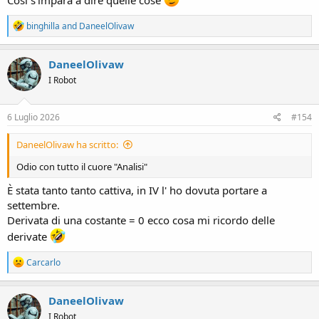
Così s'impara a dire quelle cose
R
binghilla
and
DaneelOlivaw
e
a
c
DaneelOlivaw
t
I Robot
i
o
n
s
6 Luglio 2026
#154
:
DaneelOlivaw ha scritto:
Odio con tutto il cuore "Analisi"
È stata tanto tanto cattiva, in IV l' ho dovuta portare a
settembre.
Derivata di una costante = 0 ecco cosa mi ricordo delle
derivate
R
Carcarlo
e
a
c
DaneelOlivaw
t
I Robot
i