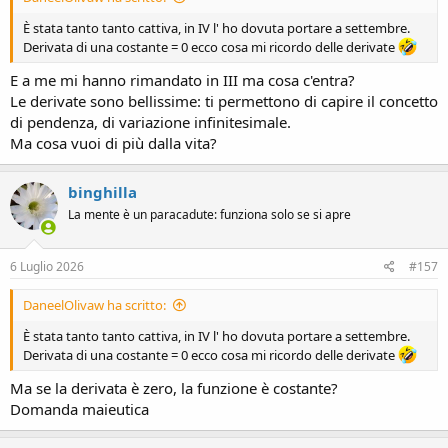
chiesto all'IA... mi sarei messo a piangere, non solo non mi venivano
È stata tanto tanto cattiva, in IV l' ho dovuta portare a settembre.
i calcoli ma non ho nemmeno capito perché!
Derivata di una costante = 0 ecco cosa mi ricordo delle derivate
Mi sto dimenticando tutto, ma è che la testa è così e man mano che
c'infili cose nuove, quelle vecchie se ne scappano.
E a me mi hanno rimandato in III ma cosa c'entra?
Però, cavolo, se ne poteva scappare qualche vecchio ricordo invece
Le derivate sono bellissime: ti permettono di capire il concetto
del teorema dei seni, ma poco male perché quest'anno mio figlio
di pendenza, di variazione infinitesimale.
inizia con la trigonometria e mi ristudio tutto.
Ma cosa vuoi di più dalla vita?
Se vuoi, puoi dare un'occhiata a:
1. Le gioie del pigreco
https://www.forumlibri.com/xf/index.php?
binghilla
threads/10662/
2. L'ultimo teorema di Fermat
La mente è un paracadute: funziona solo se si apre
https://www.forumlibri.com/xf/index.php?threads/10008/page-2
3. L'uomo che amava solo i numeri
6 Luglio 2026
#157
https://www.forumlibri.com/xf/index.php?threads/4583/
4. a me sembrava di aver recensito anche Numeri memorabili che è
un libro che parla di numeri, una vera follia, ma non lo trovo più i
DaneelOlivaw ha scritto:
Piccola Biblioteca! :-(
È stata tanto tanto cattiva, in IV l' ho dovuta portare a settembre.
Derivata di una costante = 0 ecco cosa mi ricordo delle derivate
Ma se la derivata è zero, la funzione è costante?
Domanda maieutica