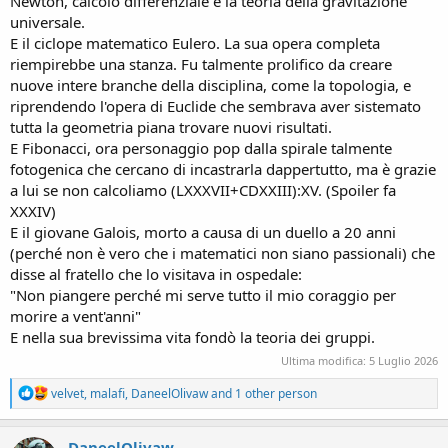
Newton, calcolo differenziale e la teoria della gravitazione
universale.
E il ciclope matematico Eulero. La sua opera completa
riempirebbe una stanza. Fu talmente prolifico da creare
nuove intere branche della disciplina, come la topologia, e
riprendendo l'opera di Euclide che sembrava aver sistemato
tutta la geometria piana trovare nuovi risultati.
E Fibonacci, ora personaggio pop dalla spirale talmente
fotogenica che cercano di incastrarla dappertutto, ma è grazie
a lui se non calcoliamo (LXXXVII+CDXXIII):XV. (Spoiler fa
XXXIV)
E il giovane Galois, morto a causa di un duello a 20 anni
(perché non è vero che i matematici non siano passionali) che
disse al fratello che lo visitava in ospedale:
"Non piangere perché mi serve tutto il mio coraggio per
morire a vent'anni"
E nella sua brevissima vita fondò la teoria dei gruppi.
Ultima modifica:
5 Luglio 2026
R
velvet
,
malafi
,
DaneelOlivaw
and 1 other person
e
a
c
DaneelOlivaw