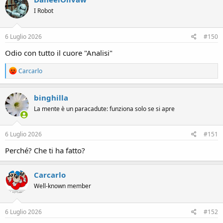
t
I Robot
i
o
n
s
6 Luglio 2026
#150
:
Odio con tutto il cuore "Analisi"
R
Carcarlo
e
a
c
binghilla
t
La mente è un paracadute: funziona solo se si apre
i
o
n
s
6 Luglio 2026
#151
:
Perché? Che ti ha fatto?
Carcarlo
Well-known member
6 Luglio 2026
#152