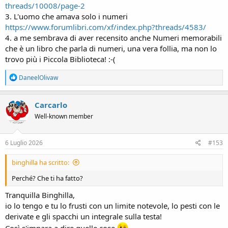
threads/10008/page-2
3. L'uomo che amava solo i numeri
https://www.forumlibri.com/xf/index.php?threads/4583/
4. a me sembrava di aver recensito anche Numeri memorabili
che è un libro che parla di numeri, una vera follia, ma non lo
trovo più i Piccola Biblioteca! :-(
R
DaneelOlivaw
e
a
c
Carcarlo
t
Well-known member
i
o
n
s
6 Luglio 2026
#153
:
binghilla ha scritto:
Perché? Che ti ha fatto?
Tranquilla Binghilla,
io lo tengo e tu lo frusti con un limite notevole, lo pesti con le
derivate e gli spacchi un integrale sulla testa!