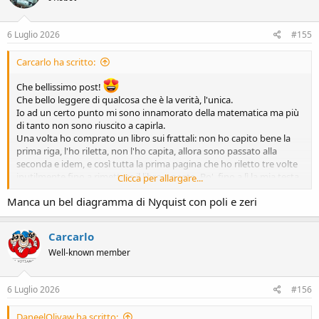
o
n
s
6 Luglio 2026
#155
:
Carcarlo ha scritto:
Che bellissimo post!
Che bello leggere di qualcosa che è la verità, l'unica.
Io ad un certo punto mi sono innamorato della matematica ma più
di tanto non sono riuscito a capirla.
Una volta ho comprato un libro sui frattali: non ho capito bene la
prima riga, l'ho riletta, non l'ho capita, allora sono passato alla
seconda e idem, e così tutta la prima pagina che ho riletto tre volte
inutilmente fino a rimettere il libro a posto. Bo', fino a lì la mia testa
Clicca per allargare...
è arrivata, oltre non riesco ad astrarre, mi dispiace.
Manca un bel diagramma di Nyquist con poli e zeri
Mi sono fermato a Navier-Stocks (che non ho mai dimostrato!
) e
ai sistemi di equazioni differenziali che in teoria dovrebbero servirmi
sul lavoro, ma poi vado a orecchio e aggiusto con le mani e alla
Carcarlo
faccia della risonanza, non vibra più nulla.
Well-known member
Un mese fa dovevo progettare una superficie con nove fori di tre
diametri diversi disposti a raggi e angoli diversi e il primo passo era
definire la distanza del loro centro dal centro del cerchio e i rispettivi
6 Luglio 2026
#156
angoli.
- Una cavolata - dico io - vado col teorema dei seni e via - e... e invece
DaneelOlivaw ha scritto:
niente, dopo ore non riuscivo a venirne fuori e alla disperata ho