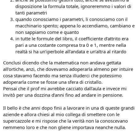
disposizione la formula totale, ignoreremmo i valori di
tanti parametri
quando conosciamo i parametri, li conosciamo con il
macchinario spento; appena lo accendiamo, cambiano e
non sappiamo come e quanto
in tutte le formule del libro, il coefficiente d’attrito era
pari a una costante compresa tra 0 e 1, mentre nella
realtà si ha un’iperbole all’andata e un’altra al ritardo
Conclusi dicendo che la matematica non andava gettata
all’ortiche, anzi, che dovevamo adoperarla almeno per intuire
cosa stavamo facendo ma senza illuderci che potessimo
adoperarla come se fosse una sfera di cristallo.
Pensai che il prof mi avrebbe cacciato dall’aula e invece mi
invitò per una dozzina d’anni fino ad andare in pensione.
Il bello è che anni dopo finii a lavorare in una di queste grandi
aziende e allora chiesi al mio collega di smettere con le
supercazzole e mi rispose che la verità non la conoscevano
nemmeno loro e che non gliene importava neanche nulla.