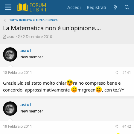
Accedi
Registrati
Tutto Bellezza e tutto Cultura
La Matematica non è un'opinione....
C
D
asiul
2 Dicembre 2010
r
a
e
t
asiul
a
a
New member
t
d
o
i
r
i
18 Febbraio 2011
#141
e
n
D
i
Grazie Sir, sei stato molto chiar
ra ho compreso bene e
i
z
concordo, approssimativamente
mrgreen
, con te.:YY
s
i
c
o
u
asiul
s
New member
s
i
o
19 Febbraio 2011
#142
n
e