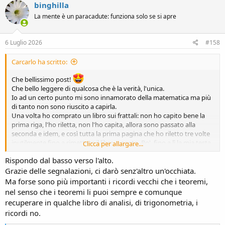
binghilla
La mente è un paracadute: funziona solo se si apre
6 Luglio 2026
#158
Carcarlo ha scritto:
Che bellissimo post!
Che bello leggere di qualcosa che è la verità, l'unica.
Io ad un certo punto mi sono innamorato della matematica ma più
di tanto non sono riuscito a capirla.
Una volta ho comprato un libro sui frattali: non ho capito bene la
prima riga, l'ho riletta, non l'ho capita, allora sono passato alla
seconda e idem, e così tutta la prima pagina che ho riletto tre volte
inutilmente fino a rimettere il libro a posto. Bo', fino a lì la mia testa
Clicca per allargare...
è arrivata, oltre non riesco ad astrarre, mi dispiace.
Rispondo dal basso verso l'alto.
Mi sono fermato a Navier-Stocks (che non ho mai dimostrato!
) e
ai sistemi di equazioni differenziali che in teoria dovrebbero servirmi
Grazie delle segnalazioni, ci darò senz'altro un'occhiata.
sul lavoro, ma poi vado a orecchio e aggiusto con le mani e alla
Ma forse sono più importanti i ricordi vecchi che i teoremi,
faccia della risonanza, non vibra più nulla.
nel senso che i teoremi li puoi sempre e comunque
Un mese fa dovevo progettare una superficie con nove fori di tre
recuperare in qualche libro di analisi, di trigonometria, i
diametri diversi disposti a raggi e angoli diversi e il primo passo era
ricordi no.
definire la distanza del loro centro dal centro del cerchio e i rispettivi
angoli.