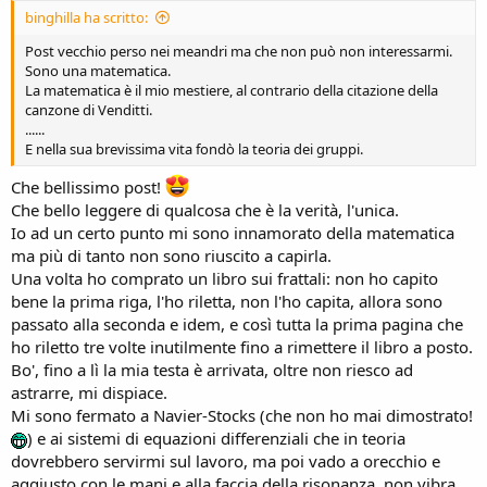
binghilla ha scritto:
Post vecchio perso nei meandri ma che non può non interessarmi.
Sono una matematica.
La matematica è il mio mestiere, al contrario della citazione della
canzone di Venditti.
......
E nella sua brevissima vita fondò la teoria dei gruppi.
Che bellissimo post!
Che bello leggere di qualcosa che è la verità, l'unica.
Io ad un certo punto mi sono innamorato della matematica
ma più di tanto non sono riuscito a capirla.
Una volta ho comprato un libro sui frattali: non ho capito
bene la prima riga, l'ho riletta, non l'ho capita, allora sono
passato alla seconda e idem, e così tutta la prima pagina che
ho riletto tre volte inutilmente fino a rimettere il libro a posto.
Bo', fino a lì la mia testa è arrivata, oltre non riesco ad
astrarre, mi dispiace.
Mi sono fermato a Navier-Stocks (che non ho mai dimostrato!
) e ai sistemi di equazioni differenziali che in teoria
dovrebbero servirmi sul lavoro, ma poi vado a orecchio e
aggiusto con le mani e alla faccia della risonanza, non vibra