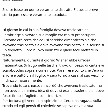
Si dice fosse un uomo veramente distratto.E questa breve
storia pare essere veramente accaduta.
"Il giorno in cui la sua famiglia doveva traslocare da
Cambridge a Newton sua moglie era molto preoccupata.
Siccome era certa che egli si sarebbe dimenticato sia che
avevano traslocato sia dove avevano traslocato, ella scrisse su
un foglietto il loro nuovo indirizzo e glielo fece mettere in
tasca.
Naturalmente, durante il giorno Wiener ebbe un’idea
matematica. Si frugò nelle tasche, trovò un pezzo di carta e vi
scarabocchiò sopra alcune note. Poi si rese conto che c’era un
errore e buttò via il foglio. A sera tornò a casa, al suo vecchio
indirizzo, naturalmente.
Trovando tutto chiuso, si ricordò che avevano traslocato ma
non aveva la minima idea di dove si erano trasferiti e di dove
fosse finito il foglietto con l’indirizzo.
Per fortuna gli venne un’ispirazione. C’era una ragazza sulla
strada ed egli pensò di chiederle se sapeva dove la sua