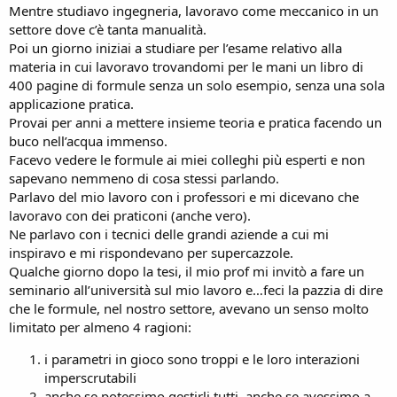
Mentre studiavo ingegneria, lavoravo come meccanico in un
settore dove c’è tanta manualità.
Poi un giorno iniziai a studiare per l’esame relativo alla
materia in cui lavoravo trovandomi per le mani un libro di
400 pagine di formule senza un solo esempio, senza una sola
applicazione pratica.
Provai per anni a mettere insieme teoria e pratica facendo un
buco nell’acqua immenso.
Facevo vedere le formule ai miei colleghi più esperti e non
sapevano nemmeno di cosa stessi parlando.
Parlavo del mio lavoro con i professori e mi dicevano che
lavoravo con dei praticoni (anche vero).
Ne parlavo con i tecnici delle grandi aziende a cui mi
inspiravo e mi rispondevano per supercazzole.
Qualche giorno dopo la tesi, il mio prof mi invitò a fare un
seminario all’università sul mio lavoro e…feci la pazzia di dire
che le formule, nel nostro settore, avevano un senso molto
limitato per almeno 4 ragioni:
i parametri in gioco sono troppi e le loro interazioni
imperscrutabili
anche se potessimo gestirli tutti, anche se avessimo a