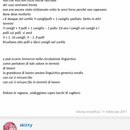
non che vita non fosse anche nell’aule
dei suoi vent’anni trenta
non era ancora stato richiamato sotto le armi forse perché non sapevano
bene dove metterlo
c’è dunque nel cortile 9 coniglipolli + 1 coniglio spollato. Detto in altri
termini
9 conigli + 9 polli + 1 coniglio – 1 pollo. Ed ora i conigli coi conigli e i
polli coi polli, si avrà
9 + 1, 10 conigli, 9 – 1, 8 polli
Risultano otto polli e dieci conigli nel cortile
e può essere immesso nella circolazione linguistica
come portatore di tale valore In termini
di lavoro
la grandezza di lavoro umano linguistico generico medio
con cui si misura Dio
con cui si misura Dio in termini di lavoro
Ridono le ragazze, ondeggiano sopra tacchi di sughero.
Ultima modifica:
11 Febbraio 2011
skitty