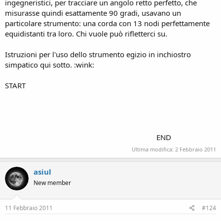
ingegneristici, per tracciare un angolo retto perfetto, che
misurasse quindi esattamente 90 gradi, usavano un
particolare strumento: una corda con 13 nodi perfettamente
equidistanti tra loro. Chi vuole può rifletterci su.
Istruzioni per l'uso dello strumento egizio in inchiostro
simpatico qui sotto. :wink:
START
sfruttavano il teorema di Pitagora ed in particolare la
terna pitagorica 3, 4, 5; quindi 9+16=25. Poggiando la corda
in terra la piegavano con l'ausilio di paletti costruendo un
triangolo con lunghezza dei lati 3, 4, 5, quindi dodici
segmenti di corda racchiusi tra tredici nodi. L'angolo tra i due
lati corti è necessariamente un angolo retto.
END
Ultima modifica:
2 Febbraio 2011
asiul
New member
11 Febbraio 2011
#124