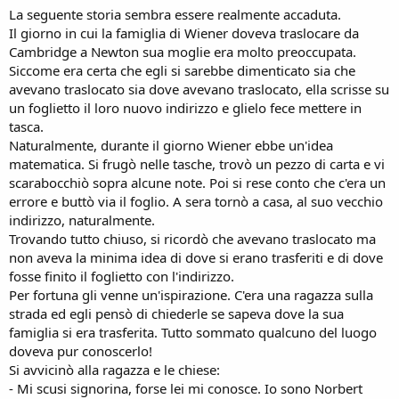
La seguente storia sembra essere realmente accaduta.
Il giorno in cui la famiglia di Wiener doveva traslocare da
Cambridge a Newton sua moglie era molto preoccupata.
Siccome era certa che egli si sarebbe dimenticato sia che
avevano traslocato sia dove avevano traslocato, ella scrisse su
un foglietto il loro nuovo indirizzo e glielo fece mettere in
tasca.
Naturalmente, durante il giorno Wiener ebbe un'idea
matematica. Si frugò nelle tasche, trovò un pezzo di carta e vi
scarabocchiò sopra alcune note. Poi si rese conto che c'era un
errore e buttò via il foglio. A sera tornò a casa, al suo vecchio
indirizzo, naturalmente.
Trovando tutto chiuso, si ricordò che avevano traslocato ma
non aveva la minima idea di dove si erano trasferiti e di dove
fosse finito il foglietto con l'indirizzo.
Per fortuna gli venne un'ispirazione. C'era una ragazza sulla
strada ed egli pensò di chiederle se sapeva dove la sua
famiglia si era trasferita. Tutto sommato qualcuno del luogo
doveva pur conoscerlo!
Si avvicinò alla ragazza e le chiese:
- Mi scusi signorina, forse lei mi conosce. Io sono Norbert