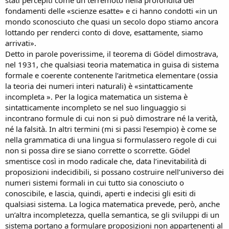
stati percepiti come un terremoto nella profondità dei
fondamenti delle «scienze esatte» e ci hanno condotti «in un
mondo sconosciuto che quasi un secolo dopo stiamo ancora
lottando per renderci conto di dove, esattamente, siamo
arrivati».
Detto in parole poverissime, il teorema di Gödel dimostrava,
nel 1931, che qualsiasi teoria matematica in guisa di sistema
formale e coerente contenente l’aritmetica elementare (ossia
la teoria dei numeri interi naturali) è «sintatticamente
incompleta ». Per la logica matematica un sistema è
sintatticamente incompleto se nel suo linguaggio si
incontrano formule di cui non si può dimostrare né la verità,
né la falsità. In altri termini (mi si passi l’esempio) è come se
nella grammatica di una lingua si formulassero regole di cui
non si possa dire se siano corrette o scorrette. Gödel
smentisce così in modo radicale che, data l’inevitabilità di
proposizioni indecidibili, si possano costruire nell’universo dei
numeri sistemi formali in cui tutto sia conosciuto o
conoscibile, e lascia, quindi, aperti e indecisi gli esiti di
qualsiasi sistema. La logica matematica prevede, però, anche
un’altra incompletezza, quella semantica, se gli sviluppi di un
sistema portano a formulare proposizioni non appartenenti al