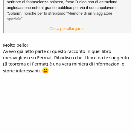
scrittore di fantascienza polacco, forse l’unico non di estrazione
anglosassone noto al grande pubblico per via il suo capolavoro
“Solaris”, nonché per lo strepitoso “Memorie di un viaggiatore
spaziale”.
Clicca per allargare...
Credo sia il 3d giusto. Buona lettura.
Molto bello!
http://www.itismattei.it/mate1/racconti/hotel.pdf
Avevo già letto parte di questo racconto in quel libro
meraviglioso su Fermat. Ribadisco che il libro da te suggerito
(Il teorema di Fermat) è una vera miniera di informazioni e
storie interessanti.