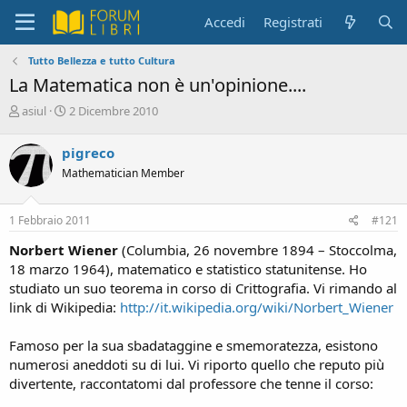
Accedi
Registrati
Tutto Bellezza e tutto Cultura
La Matematica non è un'opinione....
C
D
asiul
2 Dicembre 2010
r
a
e
t
pigreco
a
a
Mathematician Member
t
d
o
i
r
i
1 Febbraio 2011
#121
e
n
D
i
Norbert Wiener
(Columbia, 26 novembre 1894 – Stoccolma,
i
z
18 marzo 1964), matematico e statistico statunitense. Ho
s
i
studiato un suo teorema in corso di Crittografia. Vi rimando al
c
o
link di Wikipedia:
http://it.wikipedia.org/wiki/Norbert_Wiener
u
s
s
Famoso per la sua sbadataggine e smemoratezza, esistono
i
numerosi aneddoti su di lui. Vi riporto quello che reputo più
o
divertente, raccontatomi dal professore che tenne il corso:
n
e