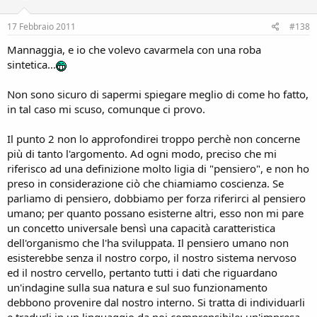
17 Febbraio 2011
#138
Mannaggia, e io che volevo cavarmela con una roba
sintetica...
Non sono sicuro di sapermi spiegare meglio di come ho fatto,
in tal caso mi scuso, comunque ci provo.
Il punto 2 non lo approfondirei troppo perchè non concerne
più di tanto l'argomento. Ad ogni modo, preciso che mi
riferisco ad una definizione molto ligia di "pensiero", e non ho
preso in considerazione ciò che chiamiamo coscienza. Se
parliamo di pensiero, dobbiamo per forza riferirci al pensiero
umano; per quanto possano esisterne altri, esso non mi pare
un concetto universale bensì una capacità caratteristica
dell'organismo che l'ha sviluppata. Il pensiero umano non
esisterebbe senza il nostro corpo, il nostro sistema nervoso
ed il nostro cervello, pertanto tutti i dati che riguardano
un'indagine sulla sua natura e sul suo funzionamento
debbono provenire dal nostro interno. Si tratta di individuarli
e tradurli in un linguaggio da noi comprensibile: un'impresa