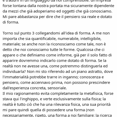
forse lontana dalla nostra portata ma sicuramente dipendente
da mezzi che già adoperiamo ed oggetti che già conosciamo.
Mi pare abbastanza per dire che il pensiero sia reale e dotato
di forma.
Torno sul punto 3 collegandomi all'idea di forma. A me non
importa che sia quantificabile, numerabile, intelligibile,
materiale; se anche non la riconosciamo come tale, non è
detto che noi conosciamo tutte le forme. Qualcosa che ci
appare o che definiamo come informe, già per il solo fatto di
apparire dovremmo indicarlo come dotato di forma. Se la
realtà non ne avesse una, come potremmo distinguerla ed
individuarla? Non mi sto riferendo ad un piano astratto, dove
l'immaterialità potrebbe trarre in inganno; conoscenza e
pensiero, come accennavo prima, non possono prescindere
dall'esperienza concreta, sensoriale.
Il mio ragionamento evita completamente la metafisica, forse
stava qui l'inghippo, e verte esclusivamente sulla fisica; la
realtà è tutto ciò che ha una rilevanza fisica, una sua priorità
mi pare quindi quella di possedere una forma (non
necessariamente, ripeto, una forma a noi familiare: la ricerca