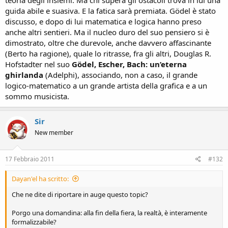
teoria degli insiemi. Ma chi supera gli ostacoli trova in lui una
guida abile e suasiva. E la fatica sarà premiata. Gödel è stato
discusso, e dopo di lui matematica e logica hanno preso
anche altri sentieri. Ma il nucleo duro del suo pensiero si è
dimostrato, oltre che durevole, anche davvero affascinante
(Berto ha ragione), quale lo ritrasse, fra gli altri, Douglas R.
Hofstadter nel suo
Gödel, Escher, Bach: un’eterna
ghirlanda
(Adelphi), associando, non a caso, il grande
logico-matematico a un grande artista della grafica e a un
sommo musicista.
Sir
New member
17 Febbraio 2011
#132
Dayan'el ha scritto:
Che ne dite di riportare in auge questo topic?
Porgo una domandina: alla fin della fiera, la realtà, è interamente
formalizzabile?