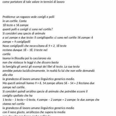
come portatore di tale valore In termini di lavoro
Problema: un ragazzo vede conigli e polli
in un cortile. Conta
18 teste e 56 zampe
quanti polli e conigli ci sono nel cortile?
Si consideri una specie di animale
a sei zampe e due teste: il conigliopollo; ci sono nel cortile 56 zampe: 6
zampe = 9 coniglipolli
Nove coniglipolli che necessitano di 9 × 2, 18 teste
restano dunque 18 – 18, 0 teste nel
cortile
laurea in filosofia poi lo cacciarono via
non che violasse le leggi è che dissero basta
la famiglia gli amici gli esempi dei libri di testo. La sua testa
avrebbe potuto lucidissimamente, in realtà fu lui che non volle demandò
alla vita
la grandezza di lavoro umano linguistico generico medio.
Ma questi animali hanno 9 × 6, 54 zampe allora 56 – 54 = 2 Restano due
zampe nel cortile.
Si consideri quindi un’altra specie di animale che potrebbe essere il
coniglio spollato che ha
1 testa – 1 testa = 0 testa, 4 zampe – 2 zampe = 2 zampe: le due zampe che
stanno nel cortile
la grandezza di lavoro umano linguistico generico medio
con il naso giusto, un’altezza che supera la media