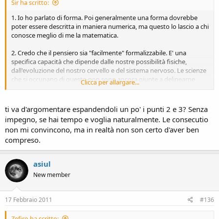
Sir ha scritto:
1. Io ho parlato di forma. Poi generalmente una forma dovrebbe
poter essere descritta in maniera numerica, ma questo lo lascio a chi
conosce meglio di me la matematica.
2. Credo che il pensiero sia "facilmente" formalizzabile. E' una
specifica capacità che dipende dalle nostre possibilità fisiche,
dall'evoluzione del nostro cervello e del sistema nervoso. Le scienze
che si occupano di questo non sono ancora giunte a delinearne
Clicca per allargare...
precisamente le dinamiche, ma nell'attesa si può ragionevolmente
supporre che stia tutto nel nostro corpo e non vi siano elementi
estranei e sconosciuti.
ti va d'argomentare espandendoli un po' i punti 2 e 3? Senza
impegno, se hai tempo e voglia naturalmente. Le consecutio
3. Nella nostra concezione, quello che indichiamo con realtà è unica
non mi convincono, ma in realtà non son certo d'aver ben
e indivisibile nei suoi principi; supporre che una parte sia non
compreso.
formalizzabile equivarrebbe a supporre che sia interamente non
formalizzabile.
Questo tema comunque penso di averlo toccato nel primo e nel
asiul
secondo paragrafo del post precedente; se così non fosse... non ho
New member
capito tanto bene la domanda.
17 Febbraio 2011
#136
Zefiro ha scritto: