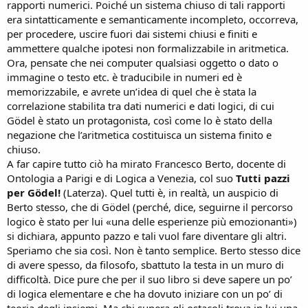
rapporti numerici. Poiché un sistema chiuso di tali rapporti
era sintatticamente e semanticamente incompleto, occorreva,
per procedere, uscire fuori dai sistemi chiusi e finiti e
ammettere qualche ipotesi non formalizzabile in aritmetica.
Ora, pensate che nei computer qualsiasi oggetto o dato o
immagine o testo etc. è traducibile in numeri ed è
memorizzabile, e avrete un’idea di quel che è stata la
correlazione stabilita tra dati numerici e dati logici, di cui
Gödel è stato un protagonista, così come lo è stato della
negazione che l’aritmetica costituisca un sistema finito e
chiuso.
A far capire tutto ciò ha mirato Francesco Berto, docente di
Ontologia a Parigi e di Logica a Venezia, col suo
Tutti pazzi
per Gödel!
(Laterza). Quel tutti è, in realtà, un auspicio di
Berto stesso, che di Gödel (perché, dice, seguirne il percorso
logico è stato per lui «una delle esperienze più emozionanti»)
si dichiara, appunto pazzo e tali vuol fare diventare gli altri.
Speriamo che sia così. Non è tanto semplice. Berto stesso dice
di avere spesso, da filosofo, sbattuto la testa in un muro di
difficoltà. Dice pure che per il suo libro si deve sapere un po’
di logica elementare e che ha dovuto iniziare con un po’ di