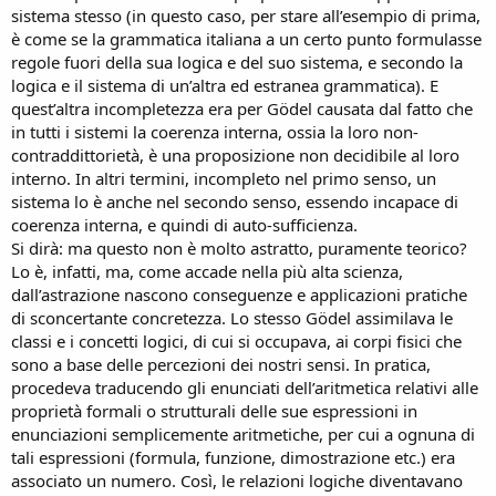
sistema stesso (in questo caso, per stare all’esempio di prima,
è come se la grammatica italiana a un certo punto formulasse
regole fuori della sua logica e del suo sistema, e secondo la
logica e il sistema di un’altra ed estranea grammatica). E
quest’altra incompletezza era per Gödel causata dal fatto che
in tutti i sistemi la coerenza interna, ossia la loro non-
contraddittorietà, è una proposizione non decidibile al loro
interno. In altri termini, incompleto nel primo senso, un
sistema lo è anche nel secondo senso, essendo incapace di
coerenza interna, e quindi di auto-sufficienza.
Si dirà: ma questo non è molto astratto, puramente teorico?
Lo è, infatti, ma, come accade nella più alta scienza,
dall’astrazione nascono conseguenze e applicazioni pratiche
di sconcertante concretezza. Lo stesso Gödel assimilava le
classi e i concetti logici, di cui si occupava, ai corpi fisici che
sono a base delle percezioni dei nostri sensi. In pratica,
procedeva traducendo gli enunciati dell’aritmetica relativi alle
proprietà formali o strutturali delle sue espressioni in
enunciazioni semplicemente aritmetiche, per cui a ognuna di
tali espressioni (formula, funzione, dimostrazione etc.) era
associato un numero. Così, le relazioni logiche diventavano