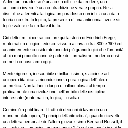
A dire: un paradosso è una cosa difficile da credere, una
antinomia invece è una contraddizione vera e propria. Nella
discipline afferenti alla logica un paradosso non inficia una data
teoria o costrutto logico, la presenza di una antinomia invece si:
toglie valore e fa crollare il tutto.
Ciò detto, mi piace raccontare qui la storia di Friedrich Frege,
matematico e logico tedesco vissuto a cavallo tra ‘800 e ‘900 ed
unanimemente considerato uno dei più grandi logici che l’umanità
abbia mai prodotto nonché padre del formalismo moderno così
come lo conosciamo oggi.
Mente rigorosa, inesauribile e brillantissima, s’accinse ad
un’opera titanica: la riconduzione a pura logica dell’intera
aritmetica. Non la faccio lunga e palloccolosa: al tempo
praticamente una rivoluzione nell’ambito delle discipline
interessate (matematica, logica, filosofia)
Cominciò a pubblicare il frutto di decenni di lavoro in una
monumentale opera, “I principi dell’aritmetica”, quando ricevette
una lettera personale dell’allora giovanissimo Bertrand Russell, il
cui testo, col famosissimo passaggio
"c'è solo un punto in cui ho