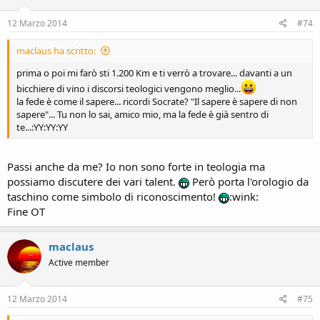
12 Marzo 2014
#74
maclaus ha scritto:
prima o poi mi farò sti 1.200 Km e ti verrò a trovare... davanti a un
bicchiere di vino i discorsi teologici vengono meglio...
la fede è come il sapere... ricordi Socrate? "Il sapere è sapere di non
sapere"... Tu non lo sai, amico mio, ma la fede è già sentro di
te...:YY:YY:YY
Passi anche da me? Io non sono forte in teologia ma
possiamo discutere dei vari talent.
Però porta l'orologio da
taschino come simbolo di riconoscimento!
:wink:
Fine OT
maclaus
Active member
12 Marzo 2014
#75