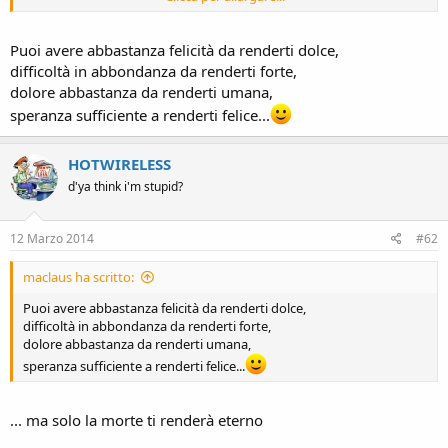
regalato emozioni indescrivibili. Io credo che ogni momento abbia
la sua unicità e bellezza. Spero che non sia vero quando sento dire
(e lo sento dire spesso!) "quando diventano grandi sarà tutta
Puoi avere abbastanza felicità da renderti dolce,
un'altra cosa...". Credo che i semi di una famiglia unita si gettino
difficoltà in abbondanza da renderti forte,
subito, e che questo pagherà comunque, anche se chiaramente col
dolore abbastanza da renderti umana,
passare del tempo il rapporto cambierà.
speranza sufficiente a renderti felice...
Speriamo che sia davvero così...
HOTWIRELESS
d'ya think i'm stupid?
12 Marzo 2014
#62
maclaus ha scritto:
Puoi avere abbastanza felicità da renderti dolce,
difficoltà in abbondanza da renderti forte,
dolore abbastanza da renderti umana,
speranza sufficiente a renderti felice...
... ma solo la morte ti renderà eterno