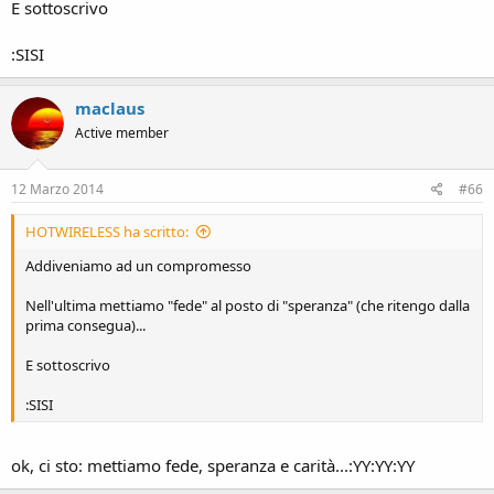
E sottoscrivo
:SISI
maclaus
Active member
12 Marzo 2014
#66
HOTWIRELESS ha scritto:
Addiveniamo ad un compromesso
Nell'ultima mettiamo "fede" al posto di "speranza" (che ritengo dalla
prima consegua)...
E sottoscrivo
:SISI
ok, ci sto: mettiamo fede, speranza e carità...:YY:YY:YY