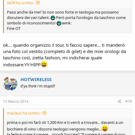
ila78 ha scritto:
Passi anche da me? Io non sono forte in teologia ma possiamo
discutere dei vari talent.
Però porta l'orologio da taschino come
simbolo di riconoscimento!
:wink:
Fine OT
ok... quando organizzo il tour, ti faccio sapere... ti manderò
una foto col vestito (completo di gilet) e dei miei orologi da
taschino così, zietta fashion, mi indicherai quale
indossare:YY:HIPP
HOTWIRELESS
d'ya think i'm stupid?
12 Marzo 2014
#76
maclaus ha scritto:
prima o poi mi farò sti 1.200 Km e ti verrò a trovare... davanti a un
bicchiere di vino i discorsi teologici vengono meglio...
la fede è come il sapere... ricordi Socrate? "Il sapere è sapere di non