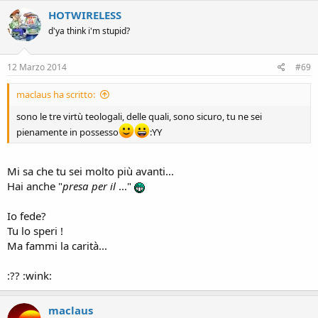
HOTWIRELESS
d'ya think i'm stupid?
12 Marzo 2014
#69
maclaus ha scritto:
sono le tre virtù teologali, delle quali, sono sicuro, tu ne sei
pienamente in possesso
:YY
Mi sa che tu sei molto più avanti...
Hai anche "
presa per il
..."
Io fede?
Tu lo speri !
Ma fammi la carità...
:?? :wink:
maclaus