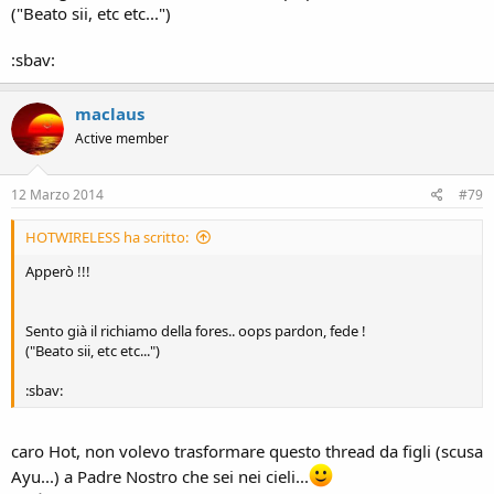
("Beato sii, etc etc...")
:sbav:
maclaus
Active member
12 Marzo 2014
#79
HOTWIRELESS ha scritto:
Apperò !!!
Sento già il richiamo della fores.. oops pardon, fede !
("Beato sii, etc etc...")
:sbav:
caro Hot, non volevo trasformare questo thread da figli (scusa
Ayu...) a Padre Nostro che sei nei cieli...