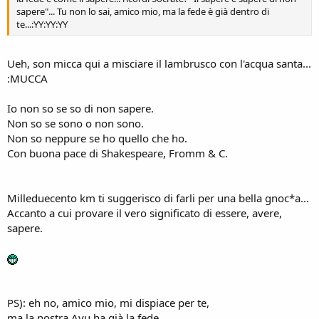
sapere"... Tu non lo sai, amico mio, ma la fede è già dentro di
te...:YY:YY:YY
Ueh, son micca qui a misciare il lambrusco con l'acqua santa...
:MUCCA
Io non so se so di non sapere.
Non so se sono o non sono.
Non so neppure se ho quello che ho.
Con buona pace di Shakespeare, Fromm & C.
Milleduecento km ti suggerisco di farli per una bella gnoc*a...
Accanto a cui provare il vero significato di essere, avere,
sapere.
PS): eh no, amico mio, mi dispiace per te,
ma la nostra Ayu ha già la fede...