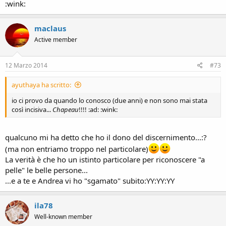
:wink:
maclaus
Active member
12 Marzo 2014
#73
ayuthaya ha scritto:
io ci provo da quando lo conosco (due anni) e non sono mai stata
così incisiva...
Chapeau
!!!! :ad: :wink:
qualcuno mi ha detto che ho il dono del discernimento...:?
(ma non entriamo troppo nel particolare)
La verità è che ho un istinto particolare per riconoscere "a
pelle" le belle persone...
...e a te e Andrea vi ho "sgamato" subito:YY:YY:YY
ila78
Well-known member