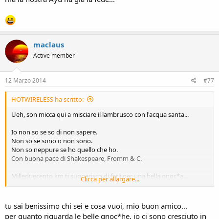
maclaus
Active member
12 Marzo 2014
#77
HOTWIRELESS ha scritto:
Ueh, son micca qui a misciare il lambrusco con l'acqua santa...
Io non so se so di non sapere.
Non so se sono o non sono.
Non so neppure se ho quello che ho.
Con buona pace di Shakespeare, Fromm & C.
Milleduecento km ti suggerisco di farli per una bella gnoc*a...
Clicca per allargare...
Accanto a cui provare il vero significato di essere, avere, sapere.
tu sai benissimo chi sei e cosa vuoi, mio buon amico...
per quanto riguarda le belle gnoc*he, io ci sono cresciuto in