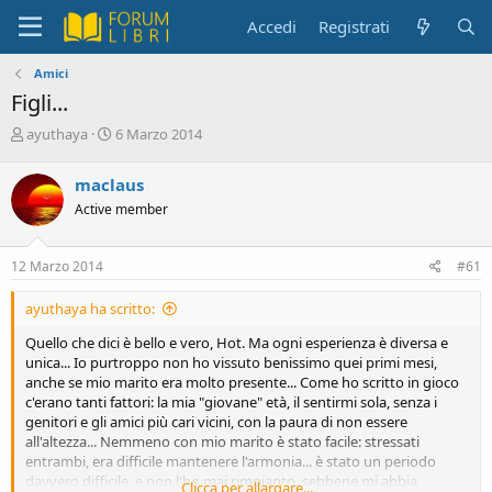
Accedi
Registrati
Amici
Figli...
C
D
ayuthaya
6 Marzo 2014
r
a
e
t
maclaus
a
a
Active member
t
d
o
i
r
i
12 Marzo 2014
#61
e
n
D
i
ayuthaya ha scritto:
i
z
s
i
Quello che dici è bello e vero, Hot. Ma ogni esperienza è diversa e
c
o
unica... Io purtroppo non ho vissuto benissimo quei primi mesi,
u
anche se mio marito era molto presente... Come ho scritto in gioco
s
c'erano tanti fattori: la mia "giovane" età, il sentirmi sola, senza i
s
genitori e gli amici più cari vicini, con la paura di non essere
i
all'altezza... Nemmeno con mio marito è stato facile: stressati
o
entrambi, era difficile mantenere l'armonia... è stato un periodo
n
davvero difficile, e non l'ho mai rimpianto, sebbene mi abbia
Clicca per allargare...
e