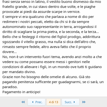
frasi senza senso in latino, il vestito buono dismesso da mio
fratello grande, in cui stavo dentro due volte, e le piaghe
provocate ai piedi da assurde scarpe in vernice.
E sempre vi era qualcuno che parlava a nome di dio per
redimere i nostri peccati, eletto da chi si è da sempre
autonominato suo rappresentante in terra, arrogandosi il
diritto di scagliare la prima pietra, e la seconda, e la terza...
Bello che si festeggi il ritorno del figliol prodigo, addirittura
sgozzando il vitello grasso, ma nulla si dica dell'altro che,
rimasto sempre fedele, altro aveva fatto che il proprio
dovere...
No, non è un intervento fuori tema, avendo anzi molto a che
vedere su come possano essere messi i genitori nelle
condizioni di allevare i figli, in un mondo ove tutti ti guidano
per mandato divino.
Grazie non ho bisogno delle omelie di alcuno. Già sto
pagando penitenza sufficente per guadagnarmi, se ci sarà, un
paradiso.
Pagamento in anticipo!
Primo
Ultimo
Prec.
4 di 13
Succ.