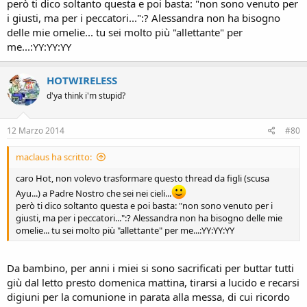
però ti dico soltanto questa e poi basta: "non sono venuto per
i giusti, ma per i peccatori...":? Alessandra non ha bisogno
delle mie omelie... tu sei molto più "allettante" per
me...:YY:YY:YY
HOTWIRELESS
d'ya think i'm stupid?
12 Marzo 2014
#80
maclaus ha scritto:
caro Hot, non volevo trasformare questo thread da figli (scusa
Ayu...) a Padre Nostro che sei nei cieli...
però ti dico soltanto questa e poi basta: "non sono venuto per i
giusti, ma per i peccatori...":? Alessandra non ha bisogno delle mie
omelie... tu sei molto più "allettante" per me...:YY:YY:YY
Da bambino, per anni i miei si sono sacrificati per buttar tutti
giù dal letto presto domenica mattina, tirarsi a lucido e recarsi
digiuni per la comunione in parata alla messa, di cui ricordo