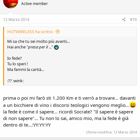
Active member
12 Marzo 2014
#70
HOTWIRELESS ha scritto:
Mi sa che tu sei molto più avanti...
Hai anche "
presa per il
..."
Io fede?
Tu lo speri !
Ma fammi la carità...
:?? :wink:
prima o poi mi farò sti 1.200 Km e ti verrò a trovare... davanti
a un bicchiere di vino i discorsi teologici vengono meglio...
la fede è come il sapere... ricordi Socrate? "Il sapere è sapere
di non sapere"... Tu non lo sai, amico mio, ma la fede è già
dentro di te...:YY:YY:YY
Ultima modifica:
12 Marzo 2014