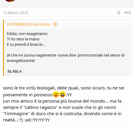
12 Marzo 2014
#68
HOTWIRELESS ha scritto:
Eddai, non esageriamo
Ti ho teso la mano
E tu prendi il braccio ..
(è che mi suona vagamente -come dire- promozionale nel senso di
evangelizzante)
:BLABLA
sono le tre virtù teologali, delle quali, sono sicuro, tu ne sei
pienamente in possesso
:YY
(un mio amico è la persona più buona del mondo... ma fa
sempre il "cattivo ragazzo" e non vuole che io gli rovini
"l'immagine" di duro che si è costruita, dicendo come è in
realtà...:?) :ad::YY:YY:YY