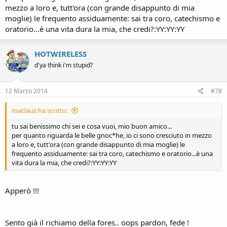
mezzo a loro e, tutt'ora (con grande disappunto di mia
moglie) le frequento assiduamente: sai tra coro, catechismo e
oratorio...è una vita dura la mia, che credi?:YY:YY:YY
HOTWIRELESS
d'ya think i'm stupid?
12 Marzo 2014
#78
maclaus ha scritto:
tu sai benissimo chi sei e cosa vuoi, mio buon amico...
per quanto riguarda le belle gnoc*he, io ci sono cresciuto in mezzo
a loro e, tutt'ora (con grande disappunto di mia moglie) le
frequento assiduamente: sai tra coro, catechismo e oratorio...è una
vita dura la mia, che credi?:YY:YY:YY
Apperò !!!
Sento già il richiamo della fores.. oops pardon, fede !