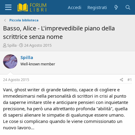
Accedi
Registrati
Piccola biblioteca
Basso, Alice - L'imprevedibile piano della
scrittrice senza nome
C
D
Spilla
24 Agosto 2015
r
a
e
t
Spilla
a
a
Well-known member
t
d
o
i
r
i
24 Agosto 2015
#1
e
n
D
i
Vani, ghost writer di grande talento, capace di cogliere e
i
z
immedesimarsi nella personalità di scrittori in crisi al punto
s
i
da saperne imitare stile e anticipare pensieri con inquietante
c
o
precisione, ha però una altrettanto profonda "abilità", quella
u
di sapersi alienare le simpatie di qualunque essere umano.
s
Le cose si complicano quando le viene commissionato un
s
i
nuovo lavoro...
o