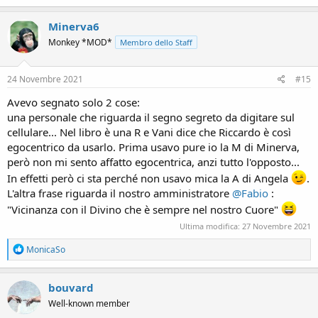
a
c
Minerva6
t
Monkey *MOD*
Membro dello Staff
i
o
n
s
24 Novembre 2021
#15
:
Avevo segnato solo 2 cose:
una personale che riguarda il segno segreto da digitare sul
cellulare... Nel libro è una R e Vani dice che Riccardo è così
egocentrico da usarlo. Prima usavo pure io la M di Minerva,
però non mi sento affatto egocentrica, anzi tutto l'opposto...
In effetti però ci sta perché non usavo mica la A di Angela
.
L'altra frase riguarda il nostro amministratore
@Fabio
:
"Vicinanza con il Divino che è sempre nel nostro Cuore"
Ultima modifica:
27 Novembre 2021
R
MonicaSo
e
a
c
bouvard
t
Well-known member
i
o