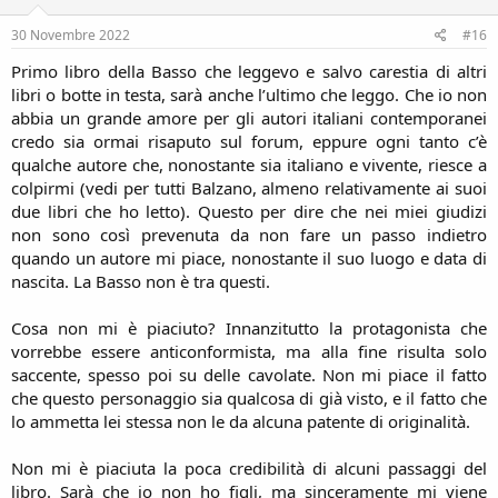
n
s
30 Novembre 2022
#16
:
Primo libro della Basso che leggevo e salvo carestia di altri
libri o botte in testa, sarà anche l’ultimo che leggo. Che io non
abbia un grande amore per gli autori italiani contemporanei
credo sia ormai risaputo sul forum, eppure ogni tanto c’è
qualche autore che, nonostante sia italiano e vivente, riesce a
colpirmi (vedi per tutti Balzano, almeno relativamente ai suoi
due libri che ho letto). Questo per dire che nei miei giudizi
non sono così prevenuta da non fare un passo indietro
quando un autore mi piace, nonostante il suo luogo e data di
nascita. La Basso non è tra questi.
Cosa non mi è piaciuto? Innanzitutto la protagonista che
vorrebbe essere anticonformista, ma alla fine risulta solo
saccente, spesso poi su delle cavolate. Non mi piace il fatto
che questo personaggio sia qualcosa di già visto, e il fatto che
lo ammetta lei stessa non le da alcuna patente di originalità.
Non mi è piaciuta la poca credibilità di alcuni passaggi del
libro. Sarà che io non ho figli, ma sinceramente mi viene