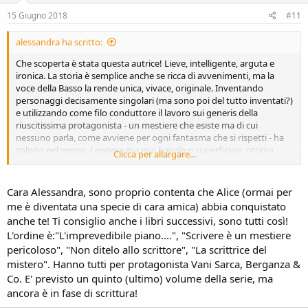
15 Giugno 2018
#11
alessandra ha scritto:
Che scoperta è stata questa autrice! Lieve, intelligente, arguta e
ironica. La storia è semplice anche se ricca di avvenimenti, ma la
voce della Basso la rende unica, vivace, originale. Inventando
personaggi decisamente singolari (ma sono poi del tutto inventati?)
e utilizzando come filo conduttore il lavoro sui generis della
riuscitissima protagonista - un mestiere che esiste ma di cui
nessuno parla, come avviene per ogni fantasma che si rispetti - ha
colpito nel segno. Leggera ma mai banale o superficiale, ottima
Clicca per allargare...
scrittura brillante. Bravissima!
Cara Alessandra, sono proprio contenta che Alice (ormai per
me è diventata una specie di cara amica) abbia conquistato
anche te! Ti consiglio anche i libri successivi, sono tutti così!
L'ordine è:"L'imprevedibile piano....", "Scrivere è un mestiere
pericoloso", "Non ditelo allo scrittore", "La scrittrice del
mistero". Hanno tutti per protagonista Vani Sarca, Berganza &
Co. E' previsto un quinto (ultimo) volume della serie, ma
ancora è in fase di scrittura!