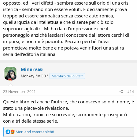
opposto, ed i veri difetti - sembra essere sull'orlo di una crisi
isterica - sembrano non essere voluti. E decisamente prova
troppo ad essere simpatica senza essere autoironica,
quell'arguzia da intellettuale che si sente per ciò solo
superiore agli altri. Mi ha dato l'impressione che il
personaggio anziché lasciarsi conoscere dal lettore cerchi di
imporsi, e non mi è piaciuto. Peccato perché l'idea
prometteva molto bene e ne poteva venir fuori una satira
seria dell'editoria italiana.
Minerva6
Monkey *MOD*
Membro dello Staff
23 Novembre 2021
#14
Questo libro ed anche l'autrice, che conoscevo solo di nome, è
stato una piacevole rivelazione.
Molto carino, ironico e scorrevole, sicuramente proseguirò
con altri della stessa serie.
R
Meri
and
estersable88
e