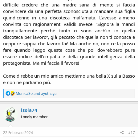
difficile credere che una madre sana di mente si faccia
convincere da una perfetta sconosciuta a mandare sua figlia
quindicenne in una discoteca malfamata. L’avesse almeno
convinta con ragionamenti validi! Invece: “Signora la mandi
tranquillamente perché tanto ci sono anch’io in quella
discoteca per lavoro”, già peccato che quella non ti conosca e
neppure sappia che lavoro fai! Ma anche no, non ce la posso
fare quando leggo queste cose che poi dovrebbero pure
essere indice dell’empatia e della grande intelligenza della
protagonista. Ma mi faccia il favore!
Come direbbe un mio amico mettiamo una bella X sulla Basso
e non ne parliamo più.​
R
MonicaSo
and
ayuthaya
e
a
c
isola74
t
Lonely member
i
o
n
s
22 Febbraio 2024
#17
: