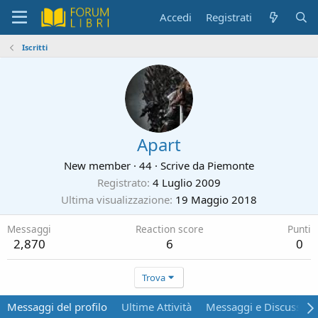
Accedi
Registrati
Iscritti
Apart
New member
·
44
·
Scrive da
Piemonte
Registrato
4 Luglio 2009
Ultima visualizzazione
19 Maggio 2018
Messaggi
Reaction score
Punti
2,870
6
0
Trova
Messaggi del profilo
Ultime Attività
Messaggi e Discussion