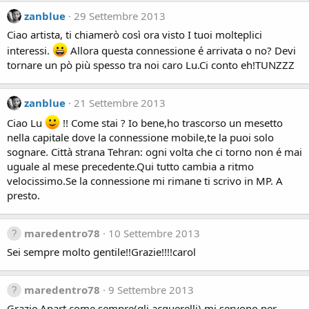
zanblue
29 Settembre 2013
Ciao artista, ti chiamerò così ora visto I tuoi molteplici
interessi.
Allora questa connessione é arrivata o no? Devi
tornare un pò più spesso tra noi caro Lu.Ci conto eh!TUNZZZ
zanblue
21 Settembre 2013
Ciao Lu
!! Come stai ? Io bene,ho trascorso un mesetto
nella capitale dove la connessione mobile,te la puoi solo
sognare. Città strana Tehran: ogni volta che ci torno non é mai
uguale al mese precedente.Qui tutto cambia a ritmo
velocissimo.Se la connessione mi rimane ti scrivo in MP. A
presto.
maredentro78
10 Settembre 2013
Sei sempre molto gentile!!Grazie!!!!carol
maredentro78
9 Settembre 2013
Grazie Apart,come sempre(gli acquerelli) mi servono per