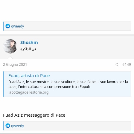
R
qweedy
e
a
c
Shoshin
t
في الذاكرة
i
o
n
s
2 Giugno 2021
#149
:
Fuad, artista di Pace
Fuad Aziz, le sue mostre, le sue sculture, le sue fiabe, il suo lavoro per la
pace, l'intercultura e la comprensione tra i Popoli
labottegadellestorie.org
Fuad Aziz messaggero di Pace
R
qweedy
e