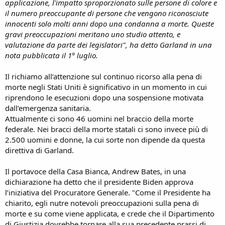
applicazione, l'impatto sproporzionato sulle persone di colore e
il numero preoccupante di persone che vengono riconosciute
innocenti solo molti anni dopo una condanna a morte. Queste
gravi preoccupazioni meritano uno studio attento, e
valutazione da parte dei legislatori", ha detto Garland in una
nota pubblicata il 1° luglio.
Il richiamo all’attenzione sul continuo ricorso alla pena di
morte negli Stati Uniti è significativo in un momento in cui
riprendono le esecuzioni dopo una sospensione motivata
dall’emergenza sanitaria.
Attualmente ci sono 46 uomini nel braccio della morte
federale. Nei bracci della morte statali ci sono invece più di
2.500 uomini e donne, la cui sorte non dipende da questa
direttiva di Garland.
Il portavoce della Casa Bianca, Andrew Bates, in una
dichiarazione ha detto che il presidente Biden approva
l’iniziativa del Procuratore Generale. "Come il Presidente ha
chiarito, egli nutre notevoli preoccupazioni sulla pena di
morte e su come viene applicata, e crede che il Dipartimento
di Giustizia dovrebbe tornare alla sua precedente prassi di