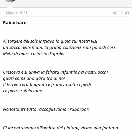
o
n
s
1 Maggio 2021
#143
:
Rabarbaro
Al sorgere del sole iniziava la gioia sui nostri visi
un sacco nelle mani, la prima colazione e un paio di cose.
Metà di marzo o inizio d’aprile.
Cresceva e si univa la felicità infantile nei nostri occhi
quasi come una gara tra di noi
Il terreno era bagnato e franava sotto i piedi
Le pietre rotolavano …
Nonostante tutto raccoglievamo i rabarbari
Ci incontravamo all’ombra dei platani, vicino alla fontana