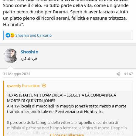
Sono come il cielo. Fa tutto parte della vita, come un grande
piatto pieno di cibo per l'anima. Spero di aver lasciato a tutti
un piatto pieno di ricordi sereni, felicità e nessuna tristezza.
Ho finito".
R
Shoshin
and
Carcarlo
e
a
c
Shoshin
t
في الذاكرة
i
o
n
s
31 Maggio 2021
#147
:
qweedy ha scritto:
TEXAS (STATI UNITI D'AMERICA) - ESEGUITA LA CONDANNA A
MORTE DI QUINTIN JONES
Alle 19 (locali) di mercoledì 19 maggio Jones è stato messo a morte
tramite iniezione letale nel Penitenziario di Huntsville.
Il perdono della famiglia della vittima e l'appello di centinaia di
migliaia di persone non hanno fermato la logica di morte. L'appello
della famiglia della vittima alla clemenza si era trasformato in una
Clicca per allargare...