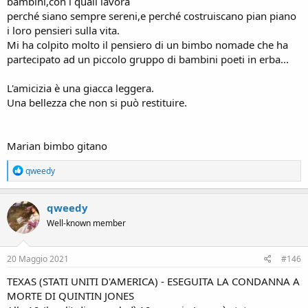
bambini,con i quali lavora
semplici righe
perché siano sempre sereni,e perché costruiscano pian piano
per ricordarlo,in questo angolo in cui si vuole parlare dei diritti di
i loro pensieri sulla vita.
ogni uomo.
Mi ha colpito molto il pensiero di un bimbo nomade che ha
partecipato ad un piccolo gruppo di bambini poeti in erba...
Ecco uno stralcio dell'interrogatorio avvenuto durante il processo
per direttissima che determinò la convalida dell'arresto di Stefano
L'amicizia è una giacca leggera.
Cucchi.
Una bellezza che non si può restituire.
Il pestaggio era già avvenuto e sarebbe proseguito poi,ma nessuno
dei presenti
In aula pare accorgersi della sua sofferenza.
Marian bimbo gitano
Tutto viene attribuito alla sua condizione di tossicodipendente.
L'uomo è lontano.
R
L'uomo non c'è.
qweedy
e
Il suo dolore è solo la conseguenza di una vita da sbandato.
a
Povero Stefano..
c
qweedy
t
Well-known member
i
o
n
s
20 Maggio 2021
#146
:
TEXAS (STATI UNITI D'AMERICA) - ESEGUITA LA CONDANNA A
MORTE DI QUINTIN JONES