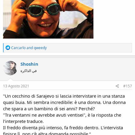
R
Carcarlo
and
qweedy
e
a
c
Shoshin
t
في الذاكرة
i
o
n
s
13 Agosto 2021
#157
:
"Un cecchino di Sarajevo si lascia intervistare in una stanza
quasi buia. Mi sembra incredibile: è una donna. Una donna
che spara a un bambino di sei anni? Perché?
"Tra ventanni ne avrebbe avuti ventisei", è la risposta che
l'interprete traduce.
Il freddo diventa più intenso, fa freddo dentro. L'intervista
finisce lì, non c'è altra domanda possibile.“