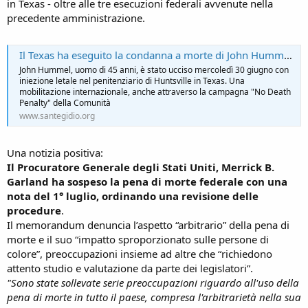
in Texas - oltre alle tre esecuzioni federali avvenute nella
precedente amministrazione.
Il Texas ha eseguito la condanna a morte di John Hummel, nonostante migliaia di appelli alla clemenza - NEWS - COMUNITÀ DI SANT'EGIDIO
John Hummel, uomo di 45 anni, è stato ucciso mercoledì 30 giugno con
iniezione letale nel penitenziario di Huntsville in Texas. Una
mobilitazione internazionale, anche attraverso la campagna "No Death
Penalty" della Comunità
www.santegidio.org
Una notizia positiva:
Il Procuratore Generale degli Stati Uniti, Merrick B.
Garland ha sospeso la pena di morte federale con una
nota del 1° luglio, ordinando una revisione delle
procedure
.
Il memorandum denuncia l’aspetto “arbitrario” della pena di
morte e il suo “impatto sproporzionato sulle persone di
colore”, preoccupazioni insieme ad altre che “richiedono
attento studio e valutazione da parte dei legislatori”.
"Sono state sollevate serie preoccupazioni riguardo all'uso della
pena di morte in tutto il paese, compresa l'arbitrarietà nella sua