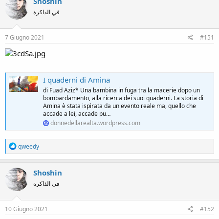
Shoshin
t
في الذاكرة
i
o
n
s
7 Giugno 2021
#151
:
I quaderni di Amina
di Fuad Aziz* Una bambina in fuga tra la macerie dopo un
bombardamento, alla ricerca dei suoi quaderni. La storia di
Amina è stata ispirata da un evento reale ma, quello che
accade a lei, accade pu…
donnedellarealta.wordpress.com
R
qweedy
e
a
c
Shoshin
t
في الذاكرة
i
o
n
s
10 Giugno 2021
#152
: