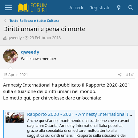
Accedi
Registrati
Tutto Bellezza e tutto Cultura
Diritti umani e pena di morte
C
D
qweedy
23 Febbraio 2018
r
a
e
t
qweedy
a
a
Well-known member
t
d
o
i
r
i
15 Aprile 2021
#141
e
n
D
i
Amnesty International ha pubblicato il Rapporto 2020-2021
i
z
sulla situazione dei diritti umani nel mondo.
s
i
Lo metto qui, per chi volesse dare un'occhiata:
c
o
u
s
Rapporto 2020 - 2021 - Amnesty International Italia
s
i
Anche quest’anno, mantenendo una tradizione che va avanti
dagli anni Ottanta, Amnesty International Italia pubblica,
o
grazie alla sensibilità di un editore molto attento alla
n
saggistica sui diritti umani, il Rapporto sulla situazione dei
e