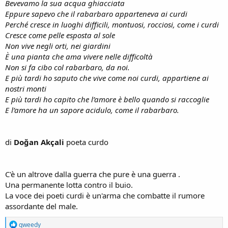
Bevevamo la sua acqua ghiacciata
Eppure sapevo che il rabarbaro apparteneva ai curdi
Perché cresce in luoghi difficili, montuosi, rocciosi, come i curdi
Cresce come pelle esposta al sole
Non vive negli orti, nei giardini
È una pianta che ama vivere nelle difficoltà
Non si fa cibo col rabarbaro, da noi.
E più tardi ho saputo che vive come noi curdi, appartiene ai
nostri monti
E più tardi ho capito che l’amore è bello quando si raccoglie
E l’amore ha un sapore acidulo, come il rabarbaro.
di
Doğan Akçali
poeta curdo
C'è un altrove dalla guerra che pure è una guerra .
Una permanente lotta contro il buio.
La voce dei poeti curdi è un'arma che combatte il rumore
assordante del male.
R
qweedy