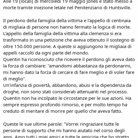
Alle 19 (locali) di mercoledì 19 maggio Jones è stato messo a
morte tramite iniezione letale nel Penitenziario di Huntsville.
Il perdono della famiglia della vittima e l'appello di centinaia
di migliaia di persone non hanno fermato la logica di morte.
L'appello della famiglia della vittima alla clemenza si era
La testimonianza di Ilaria
trasformato in una petizione che aveva ottenuto il sostegno di
oltre 150.000 persone. A queste si aggiungono le migliaia di
appelli raccolti da ogni parte del mondo.
Quentin ha riconosciuto che ricevere il perdono gli aveva dato
la forza di cambiare: "amandomi abbastanza da perdonarmi,
mi hanno dato la forza di cercare di fare meglio e di voler fare
di meglio".
Un'infanzia di povertà, abbandono, abusi e la dipendenza da
droghe, non sono stati considerati attenuanti nel processo.
Quentin non ha incolpato le circostanze per le sue azioni. Ha
sempre espresso profondo rimorso, e per molto tempo ha
creduto di meritare di morire per quello che aveva fatto.
Queste le sue ultime parole: "Vorrei ringraziare tutte le
persone di supporto che mi hanno aiutato nel corso degli
anni. Amo tutti i miei amici e tutte le amicizie che ho stretto.