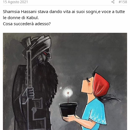
s
15 Agosto 2021
#158
:
Shamsia Hassani stava dando vita ai suoi sogni,e voce a tutte
le donne di Kabul.
Cosa succederà adesso?