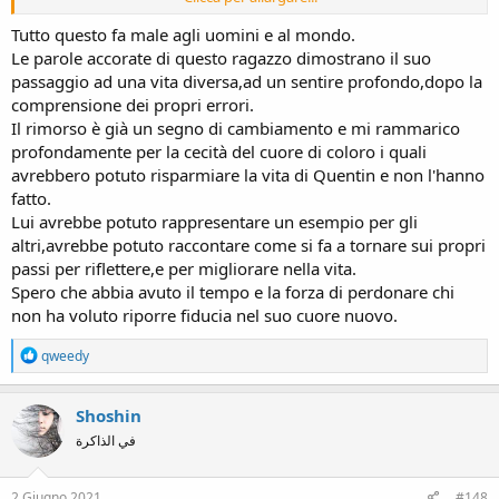
petizione che aveva ottenuto il sostegno di oltre 150.000 persone. A
queste si aggiungono le migliaia di appelli raccolti da ogni parte del
Tutto questo fa male agli uomini e al mondo.
mondo.
Le parole accorate di questo ragazzo dimostrano il suo
Quentin ha riconosciuto che ricevere il perdono gli aveva dato la
passaggio ad una vita diversa,ad un sentire profondo,dopo la
forza di cambiare: "amandomi abbastanza da perdonarmi, mi hanno
comprensione dei propri errori.
dato la forza di cercare di fare meglio e di voler fare di meglio".
Il rimorso è già un segno di cambiamento e mi rammarico
Un'infanzia di povertà, abbandono, abusi e la dipendenza da
profondamente per la cecità del cuore di coloro i quali
droghe, non sono stati considerati attenuanti nel processo. Quentin
non ha incolpato le circostanze per le sue azioni. Ha sempre
avrebbero potuto risparmiare la vita di Quentin e non l'hanno
espresso profondo rimorso, e per molto tempo ha creduto di
fatto.
meritare di morire per quello che aveva fatto.
Lui avrebbe potuto rappresentare un esempio per gli
altri,avrebbe potuto raccontare come si fa a tornare sui propri
Queste le sue ultime parole: "Vorrei ringraziare tutte le persone di
passi per riflettere,e per migliorare nella vita.
supporto che mi hanno aiutato nel corso degli anni. Amo tutti i miei
Spero che abbia avuto il tempo e la forza di perdonare chi
amici e tutte le amicizie che ho stretto. Sono come il cielo. Fa tutto
parte della vita, come un grande piatto pieno di cibo per l'anima.
non ha voluto riporre fiducia nel suo cuore nuovo.
Spero di aver lasciato a tutti un piatto pieno di ricordi sereni, felicità
e nessuna tristezza. Ho finito".
R
qweedy
e
a
c
Shoshin
t
في الذاكرة
i
o
n
s
2 Giugno 2021
#148