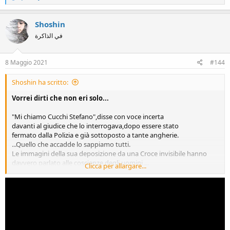
e
a
c
Shoshin
t
في الذاكرة
i
o
n
s
8 Maggio 2021
#144
:
Shoshin ha scritto:
Vorrei dirti che non eri solo...
"Mi chiamo Cucchi Stefano",disse con voce incerta
davanti al giudice che lo interrogava,dopo essere stato
fermato dalla Polizia e già sottoposto a tante angherie.
...Quello che accadde lo sappiamo tutti.
Le immagini della sua deposizione da una Croce invisibile hanno
davvero parlato alle coscienze degli uomini ...
Clicca per allargare...
Stefano per me resta in quel suo sorriso appena accennato,
nei suoi gesti semplici e nelle sue piccole affettuosita 'oggi
raccontate dalla sorella Ilaria.
A Stefano hanno portato via tutto,la vita, la dignità, le possibilità...
Carabinieri infedeli e medici senza memoria del proprio giuramento
gli