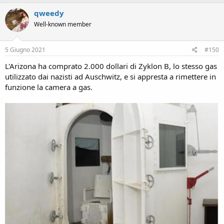
a
c
qweedy
t
Well-known member
i
o
n
s
5 Giugno 2021
#150
:
L'Arizona ha comprato 2.000 dollari di Zyklon B, lo stesso gas
utilizzato dai nazisti ad Auschwitz, e si appresta a rimettere in
funzione la camera a gas.