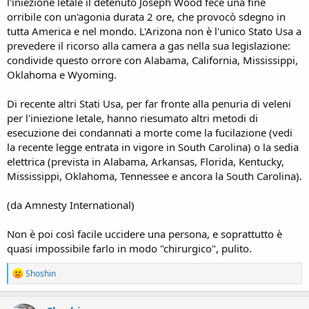
l'iniezione letale il detenuto Joseph Wood fece una fine
orribile con un'agonia durata 2 ore, che provocò sdegno in
tutta America e nel mondo. L'Arizona non è l'unico Stato Usa a
prevedere il ricorso alla camera a gas nella sua legislazione:
condivide questo orrore con Alabama, California, Mississippi,
Oklahoma e Wyoming.
Di recente altri Stati Usa, per far fronte alla penuria di veleni
per l'iniezione letale, hanno riesumato altri metodi di
esecuzione dei condannati a morte come la fucilazione (vedi
la recente legge entrata in vigore in South Carolina) o la sedia
elettrica (prevista in Alabama, Arkansas, Florida, Kentucky,
Mississippi, Oklahoma, Tennessee e ancora la South Carolina).
(da Amnesty International)
Non è poi così facile uccidere una persona, e soprattutto è
quasi impossibile farlo in modo "chirurgico", pulito.
R
Shoshin
e
a
c