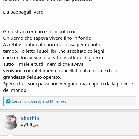
Da pappagalli verdi
Gino strada era un eroico antieroe.
Un uomo che sapeva vivere fino in fondo.
Avrebbe continuato ancora chissà per quanto
tempo.Ho letto i suoi libri ,ho ascoltato colleghi
che con lui avevano servito le vittime di guerra.
Tutto il male e tutti i nemici che aveva
venivano completamente cancellati dalla forza e dalla
grandezza del suo operato.
Spero che i suoi passi non vengano mai coperti dalla polvere
del mondo.
R
Carcarlo
,
qweedy
and
Minerva6
e
a
c
Shoshin
t
في الذاكرة
i
o
n