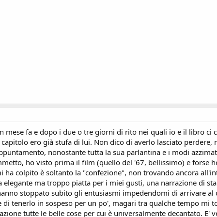
 mese fa e dopo i due o tre giorni di rito nei quali io e il libro
o capitolo ero già stufa di lui. Non dico di averlo lasciato perdere
puntamento, nonostante tutta la sua parlantina e i modi azzimati al
metto, ho visto prima il film (quello del '67, bellissimo) e forse h
i ha colpito è soltanto la "confezione", non trovando ancora all'
 elegante ma troppo piatta per i miei gusti, una narrazione di s
hanno stoppato subito gli entusiasmi impedendomi di arrivare al c
di tenerlo in sospeso per un po', magari tra qualche tempo mi torn
zione tutte le belle cose per cui è universalmente decantato. E' 