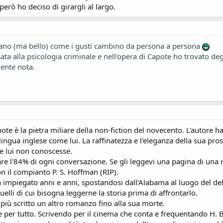
erò ho deciso di girargli al largo.
 strano (ma bello) come i gusti cambino da persona a persona
ta alla psicologia criminale e nell'opera di Capote ho trovato degl
mente nota.
e è la pietra miliare della non-fiction del novecento. L'autore h
ngua inglese come lui. La raffinatezza e l'eleganza della sua prosa
he lui non conoscesse.
are l'84% di ogni conversazione. Se gli leggevi una pagina di una ri
on il compianto P. S. Hoffman (RIP).
 impiegato anni e anni, spostandosi dall'Alabama al luogo del deli
elli di cui bisogna leggerne la storia prima di affrontarlo.
ù scritto un altro romanzo fino alla sua morte.
o e per tutto. Scrivendo per il cinema che conta e frequentando H. 