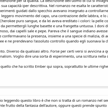
attenzione per la qualità. La descrizione dell'uomo di cui si invag
sua capacità iper descrittiva. Nel romanzo ne esalta le caratterist
perimenti guidati dallo specchio avevano insegnato a controllarne
n leggero movimento del capo, una contrazione delle labbra, e lo
rokee puro sangue, e da lei aveva ereditato i colori: la pelle color
ti da permettergli lunghe basette e una frangetta untuosa. I doni 
noso, dai capelli sale e pepe. Pareva che il sangue indiano avesse ca
 ne confermavano la presenza, insieme a una specie di malizia, di
 e ne prendevano l'assoluto controllo quando egli suonava la ch
Diverso da qualsiasi altro. Forse per certi versi si avvicina a 
alism. Voglio dire una sorta di esperimento, una scrittura nella
 quello che ha scritto Ember qui sopra, soprattutto le ultime righe
io leggendo questo libro è che non si tratta di un romanzo nel sens
e frutto della fantasia dell’autore, oppure questi prende spunto 