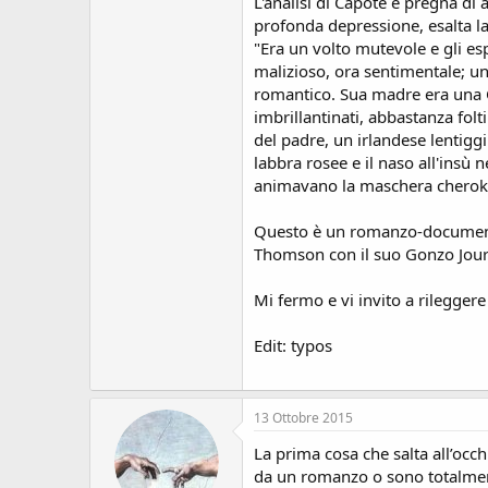
L'analisi di Capote è pregna di 
profonda depressione, esalta la 
"Era un volto mutevole e gli es
malizioso, ora sentimentale; u
romantico. Sua madre era una Che
imbrillantinati, abbastanza fol
del padre, un irlandese lentiggi
labbra rosee e il naso all'insù
animavano la maschera cherokee
Questo è un romanzo-documento. 
Thomson con il suo Gonzo Journ
Mi fermo e vi invito a rileggere
Edit: typos
13 Ottobre 2015
La prima cosa che salta all’occh
da un romanzo o sono totalment