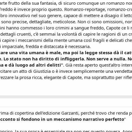
parte frutto della sua fantasia, di sicuro comunque un romanzo no
reddo è invece proprio questo. Romanzo-reportage, romanzo-cron
 libro innovativo nel suo genere, capace di mettere a disagio il let
ni sono precise, dettagliate, meticolose. Non ci sono omissioni, non ci
sini hanno commesso i loro crimini a sangue freddo, Capote ce li 
dettagli cruenti, c’è semmai la volontà di capire le ragioni di un 
 di capire i meccanismi della mente umana così fragili e delicati ch
i imparziale, fredda e distaccata è necessaria.
care una vita umana è male, ma poi la legge stessa dà il cat
e. Lo stato non ha diritto di infliggerla. Non serve a nulla
e dà luogo ad altri delitti”
. Già resta aperto quest’altro inte
rcitare un atto di Giustizia o è invece semplicemente una vendetta 
ezzare la prosa ricca, elegante di Capote, ma soprattutto per rifl
prima di copertina dell’edizione Garzanti, perché trovo che renda p
racconto si fondono in un meccanismo narrativo perfetto
”
 conciso, la sua prosa è essenziale ma non per questo povera. Apprez