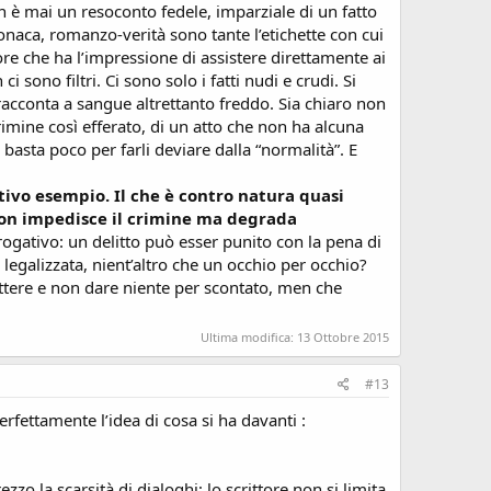
n è mai un resoconto fedele, imparziale di un fatto
aca, romanzo-verità sono tante l’etichette con cui
tore che ha l’impressione di assistere direttamente ai
 sono filtri. Ci sono solo i fatti nudi e crudi. Si
racconta a sangue altrettanto freddo. Sia chiaro non
crimine così efferato, di un atto che non ha alcuna
e basta poco per farli deviare dalla “normalità”. E
tivo esempio. Il che è contro natura quasi
. Non impedisce il crimine ma degrada
rrogativo: un delitto può esser punito con la pena di
legalizzata, nient’altro che un occhio per occhio?
ettere e non dare niente per scontato, men che
Ultima modifica:
13 Ottobre 2015
#13
erfettamente l’idea di cosa si ha davanti :
zo la scarsità di dialoghi; lo scrittore non si limita