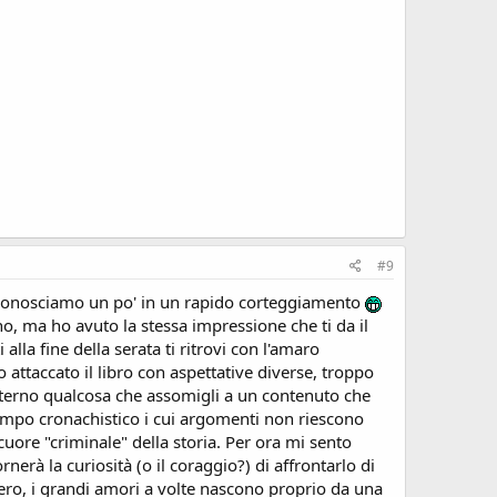
#9
 ci conosciamo un po' in un rapido corteggiamento
, no, ma ho avuto la stessa impressione che ti da il
la fine della serata ti ritrovi con l'amaro
o attaccato il libro con aspettative diverse, troppo
interno qualcosa che assomigli a un contenuto che
tampo cronachistico i cui argomenti non riescono
uore "criminale" della storia. Per ora mi sento
erà la curiosità (o il coraggio?) di affrontarlo di
vero, i grandi amori a volte nascono proprio da una