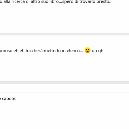
la ricerca di altro suo libro...spero di trovarlo presto...
famoso eh eh toccherà metterlo in elenco...
gh gh
o capote.