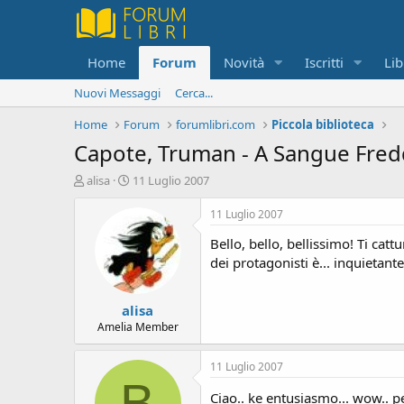
Home
Forum
Novità
Iscritti
Lib
Nuovi Messaggi
Cerca...
Home
Forum
forumlibri.com
Piccola biblioteca
Capote, Truman - A Sangue Fre
C
D
alisa
11 Luglio 2007
r
a
e
t
11 Luglio 2007
a
a
Bello, bello, bellissimo! Ti cat
t
d
o
i
dei protagonisti è... inquietante!
r
i
e
n
alisa
D
i
i
z
Amelia Member
s
i
c
o
11 Luglio 2007
u
B
s
Ciao.. ke entusiasmo... wow.. p