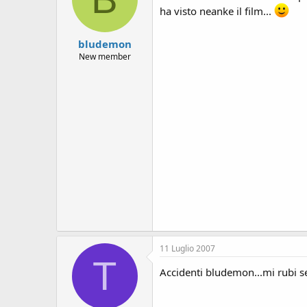
s
ha visto neanke il film...
i
o
n
bludemon
e
New member
11 Luglio 2007
T
Accidenti bludemon...mi rubi s