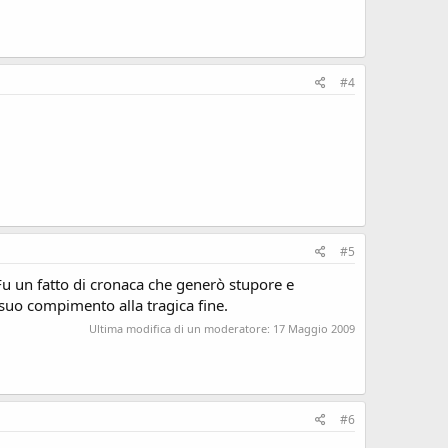
#4
#5
 Fu un fatto di cronaca che generò stupore e
 suo compimento alla tragica fine.
Ultima modifica di un moderatore:
17 Maggio 2009
#6