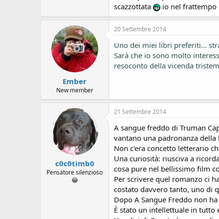
scazzottata
io nel frattempo p
20 Settembre 2014
Uno dei miei libri preferiti...
Sarà che io sono molto interessa
resoconto della vicenda triste
Ember
New member
21 Settembre 2014
A sangue freddo di Truman Capot
vantano una padronanza della li
Non c'era concetto letterario c
Una curiosità: riusciva a ricord
c0c0timb0
cosa pure nel bellissimo film c
Pensatore silenzioso
Per scrivere quel romanzo ci ha
😂
costato davvero tanto, uno di qu
Dopo A Sangue Freddo non ha pi
È stato un intellettuale in tutt