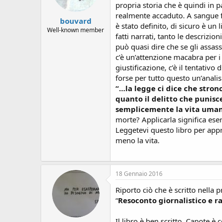
propria storia che è quindi in 
realmente accaduto. A sangue f
bouvard
è stato definito, di sicuro è un
Well-known member
fatti narrati, tanto le descrizio
può quasi dire che se gli assas
c’è un’attenzione macabra per i 
giustificazione, c’è il tentativo
forse per tutto questo un’analis
“…la legge ci dice che stron
quanto il delitto che punisc
semplicemente la vita umana 
morte? Applicarla significa ese
Leggetevi questo libro per appr
meno la vita.
18 Gennaio 2016
Riporto ciò che è scritto nella 
“
Resoconto giornalistico e 
Il libro è ben scritto, Capote è