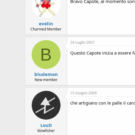
Bravo Capote, al momento sono al
evelin
Charmed Member
24 Luglio 2007
B
Questo Capote inizia a essere 
bludemon
New member
15 Giugno 2009
che artigiano con le palle il car
LouD
blowfisher