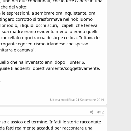
hì, uno dei due condannati, che lo fece cadere in una
iche del volto:
 le espressioni, a sembrare ora inquietante, ora
 zingaro corrotto si trasformava nel nobiluomo
 iodio, i liquidi occhi scuri, i capelli che teneva
di sua madre erano evidenti: meno lo erano quelli
ncellato ogni traccia di stirpe celtica. Tuttavia le
 arrogante egocentrismo irlandese che spesso
itarra e cantava".
quello che ha inventato anni dopo Hunter S.
 quale ti addentri obiettivamente/soggettivamente.
.
Ultima modifica:
21 Settembre 2014
#12
o classico del termine. Infatti le storie raccontate
da fatti realmente accaduti per raccontare una