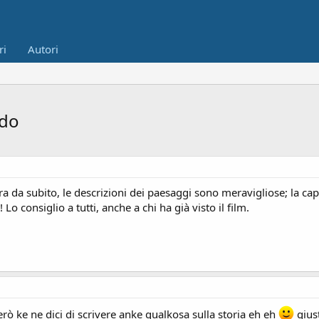
ri
Autori
ddo
tura da subito, le descrizioni dei paesaggi sono meravigliose; la ca
 Lo consiglio a tutti, anche a chi ha già visto il film.
erò ke ne dici di scrivere anke qualkosa sulla storia eh eh
gius