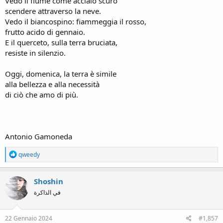
Vedo il fiume come acciaio scuro
scendere attraverso la neve.
Vedo il biancospino: fiammeggia il rosso,
frutto acido di gennaio.
E il querceto, sulla terra bruciata,
resiste in silenzio.
Oggi, domenica, la terra è simile
alla bellezza e alla necessità
di ciò che amo di più.
Antonio Gamoneda
R
qweedy
e
a
c
Shoshin
t
في الذاكرة
i
o
n
s
22 Gennaio 2024
#1,857