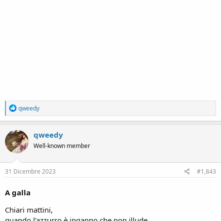
R
qweedy
e
a
c
qweedy
t
Well-known member
i
o
n
s
31 Dicembre 2023
#1,843
:
A galla
Chiari mattini,
quando l’azzurro è inganno che non illude,