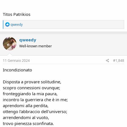
Titos Patrikios
R
qweedy
e
a
c
qweedy
t
Well-known member
i
o
n
s
11 Gennaio 2024
#1,848
:
Incondizionato
Disposta a provare solitudine,
scopro connessioni ovunque;
fronteggiando la mia paura,
incontro la guerriera che è in me;
aprendomi alla perdita,
ottengo l'abbraccio dell'universo;
arrendendomi al vuoto,
trovo pienezza sconfinata.