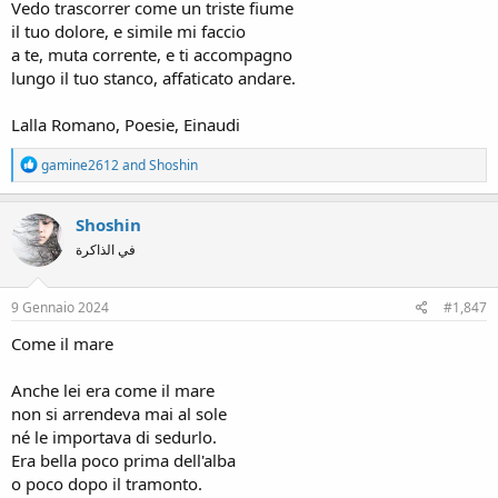
Vedo trascorrer come un triste fiume
il tuo dolore, e simile mi faccio
a te, muta corrente, e ti accompagno
lungo il tuo stanco, affaticato andare.
Lalla Romano, Poesie, Einaudi
R
gamine2612
and
Shoshin
e
a
c
Shoshin
t
في الذاكرة
i
o
n
s
9 Gennaio 2024
#1,847
:
Come il mare
Anche lei era come il mare
non si arrendeva mai al sole
né le importava di sedurlo.
Era bella poco prima dell'alba
o poco dopo il tramonto.