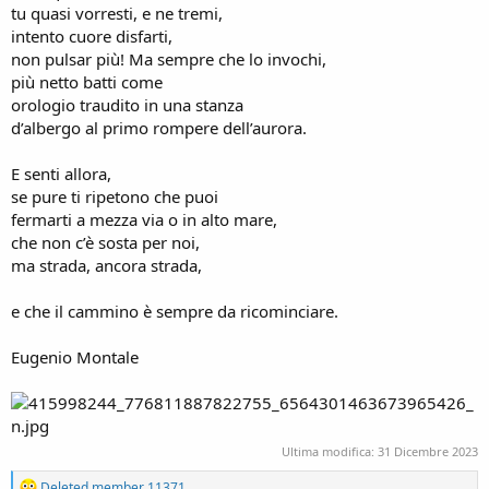
tu quasi vorresti, e ne tremi,
intento cuore disfarti,
non pulsar più! Ma sempre che lo invochi,
più netto batti come
orologio traudito in una stanza
d’albergo al primo rompere dell’aurora.
E senti allora,
se pure ti ripetono che puoi
fermarti a mezza via o in alto mare,
che non c’è sosta per noi,
ma strada, ancora strada,
e che il cammino è sempre da ricominciare.
Eugenio Montale
Ultima modifica:
31 Dicembre 2023
R
Deleted member 11371