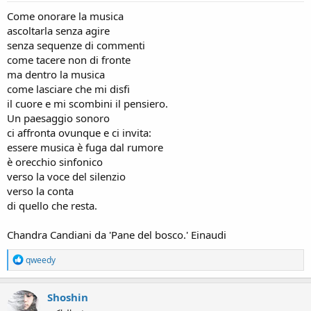
:
Come onorare la musica
ascoltarla senza agire
senza sequenze di commenti
come tacere non di fronte
ma dentro la musica
come lasciare che mi disfi
il cuore e mi scombini il pensiero.
Un paesaggio sonoro
ci affronta ovunque e ci invita:
essere musica è fuga dal rumore
è orecchio sinfonico
verso la voce del silenzio
verso la conta
di quello che resta.
Chandra Candiani da 'Pane del bosco.' Einaudi
R
qweedy
e
a
c
Shoshin
t