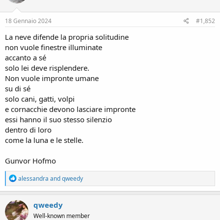
o
n
s
18 Gennaio 2024
#1,852
:
La neve difende la propria solitudine
non vuole finestre illuminate
accanto a sé
solo lei deve risplendere.
Non vuole impronte umane
su di sé
solo cani, gatti, volpi
e cornacchie devono lasciare impronte
essi hanno il suo stesso silenzio
dentro di loro
come la luna e le stelle.
Gunvor Hofmo
R
alessandra
and
qweedy
e
a
c
qweedy
t
Well-known member
i