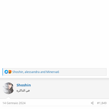
R
Shoshin
,
alessandra
and
Minerva6
e
a
c
Shoshin
t
في الذاكرة
i
o
n
s
14 Gennaio 2024
#1,849
: