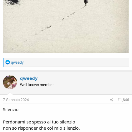
R
qweedy
e
a
c
qweedy
t
Well-known member
i
o
n
s
7 Gennaio 2024
#1,846
:
Silenzio
Perdonami se spesso al tuo silenzio
non so risponder che col mio silenzio.