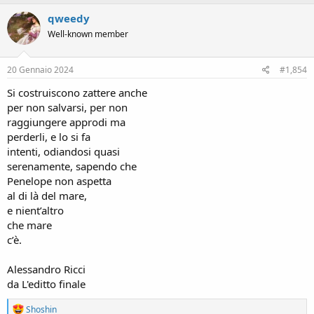
a
c
qweedy
t
Well-known member
i
o
n
s
20 Gennaio 2024
#1,854
:
Si costruiscono zattere anche
per non salvarsi, per non
raggiungere approdi ma
perderli, e lo si fa
intenti, odiandosi quasi
serenamente, sapendo che
Penelope non aspetta
al di là del mare,
e nient’altro
che mare
c’è.
Alessandro Ricci
da L'editto finale
R
Shoshin