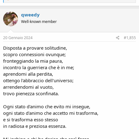
e
a
c
qweedy
t
Well-known member
i
o
n
s
20 Gennaio 2024
#1,855
:
Disposta a provare solitudine,
scopro connessioni ovunque;
fronteggiando la mia paura,
incontro la guerriera che è in me;
aprendomi alla perdita,
ottengo l'abbraccio dell'universo;
arrendendomi al vuoto,
trovo pienezza sconfinata.
Ogni stato d'animo che evito mi insegue,
ogni stato d'animo che accetto mi trasforma,
e si trasforma esso stesso
in radiosa e preziosa essenza.
Mi inchino a chi ha deciso che così fosse,