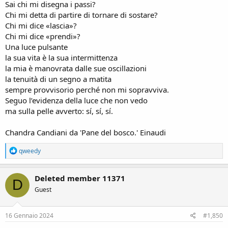
Sai chi mi disegna i passi?
Chi mi detta di partire di tornare di sostare?
Chi mi dice «lascia»?
Chi mi dice «prendi»?
Una luce pulsante
la sua vita è la sua intermittenza
la mia è manovrata dalle sue oscillazioni
la tenuità di un segno a matita
sempre provvisorio perché non mi sopravviva.
Seguo l’evidenza della luce che non vedo
ma sulla pelle avverto: sí, sí, sí.
Chandra Candiani da 'Pane del bosco.' Einaudi
R
qweedy
e
a
c
Deleted member 11371
D
t
Guest
i
o
n
s
16 Gennaio 2024
#1,850
: