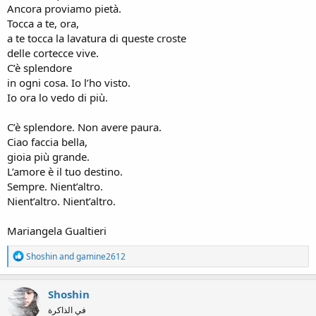
Ancora proviamo pietà.
Tocca a te, ora,
a te tocca la lavatura di queste croste
delle cortecce vive.
C’è splendore
in ogni cosa. Io l’ho visto.
Io ora lo vedo di più.
C’è splendore. Non avere paura.
Ciao faccia bella,
gioia più grande.
L’amore è il tuo destino.
Sempre. Nient’altro.
Nient’altro. Nient’altro.
Mariangela Gualtieri
R
Shoshin
and
gamine2612
e
a
c
Shoshin
t
في الذاكرة
i