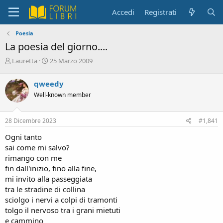
Accedi
Registrati
Poesia
La poesia del giorno....
C
D
Lauretta
25 Marzo 2009
r
a
e
t
qweedy
a
a
Well-known member
t
d
o
i
r
i
28 Dicembre 2023
#1,841
e
n
D
i
Ogni tanto
i
z
sai come mi salvo?
s
i
rimango con me
c
o
fin dall'inizio, fino alla fine,
u
s
mi invito alla passeggiata
s
tra le stradine di collina
i
sciolgo i nervi a colpi di tramonti
o
tolgo il nervoso tra i grani mietuti
n
e cammino
e