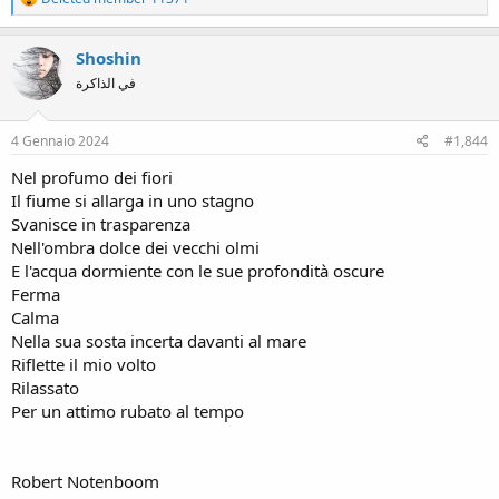
e
a
c
Shoshin
t
في الذاكرة
i
o
n
s
4 Gennaio 2024
#1,844
:
Nel profumo dei fiori
Il fiume si allarga in uno stagno
Svanisce in trasparenza
Nell'ombra dolce dei vecchi olmi
E l'acqua dormiente con le sue profondità oscure
Ferma
Calma
Nella sua sosta incerta davanti al mare
Riflette il mio volto
Rilassato
Per un attimo rubato al tempo
Robert Notenboom