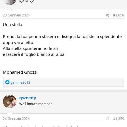
في الذاكرة
i
o
n
s
23 Gennaio 2024
#1,858
:
Una stella
Prendi la tua penna stasera e disegna la tua stella splendente
dopo vai a letto
Alla stella spunteranno le ali
e lascerà il foglio bianco all'alba
Mohamed Ghozzi
R
gamine2612
e
a
c
qweedy
t
Well-known member
i
o
n
s
24 Gennaio 2024
#1,859
: