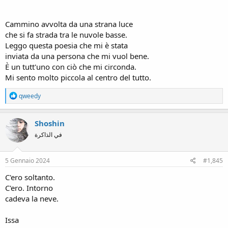
Cammino avvolta da una strana luce
che si fa strada tra le nuvole basse.
Leggo questa poesia che mi è stata
inviata da una persona che mi vuol bene.
È un tutt'uno con ciò che mi circonda.
Mi sento molto piccola al centro del tutto.
R
qweedy
e
a
c
Shoshin
t
في الذاكرة
i
o
n
s
5 Gennaio 2024
#1,845
:
C'ero soltanto.
C'ero. Intorno
cadeva la neve.
Issa