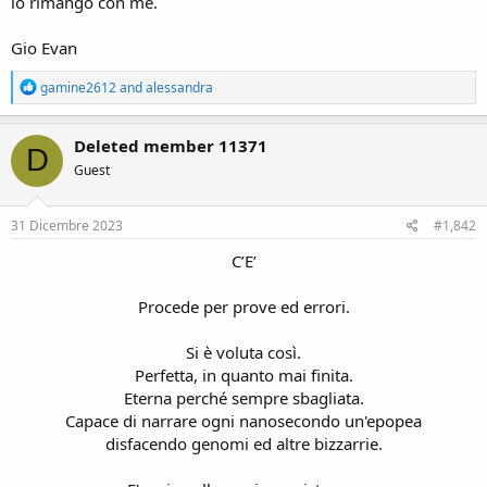
io rimango con me.
Gio Evan
R
gamine2612
and
alessandra
e
a
c
Deleted member 11371
D
t
Guest
i
o
n
s
31 Dicembre 2023
#1,842
:
C’E’
Procede per prove ed errori.
Si è voluta così.
Perfetta, in quanto mai finita.
Eterna perché sempre sbagliata.
Capace di narrare ogni nanosecondo un'epopea
disfacendo genomi ed altre bizzarrie.