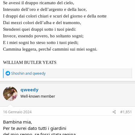
Se avessi il drappo ricamato del cielo,
Intessuto dell’oro e dell’argento e della luce,
I drappi dai colori chiari e scuri del giorno e della notte
Dai mezzi colori dell’alba e del tramonto,
Stenderei quei drappi sotto i tuoi piedi:
Invece, essendo povero, ho soltanto sogni;
E i miei sogni ho steso sotto i tuoi piedi;
Cammina leggera, perché cammini sui miei sogni.
WILLIAM BUTLER YEATS
R
Shoshin
and
qweedy
e
a
c
qweedy
t
Well-known member
i
o
n
s
16 Gennaio 2024
#1,851
:
Bambina mia,
Per te avrei dato tutti i giardini
del mio regno, se fossi stata regina,