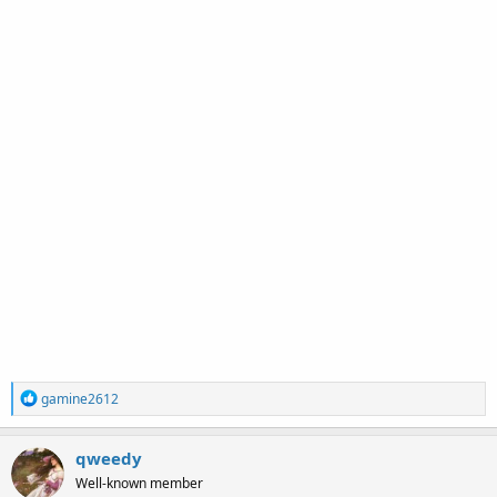
R
gamine2612
e
a
c
qweedy
t
Well-known member
i