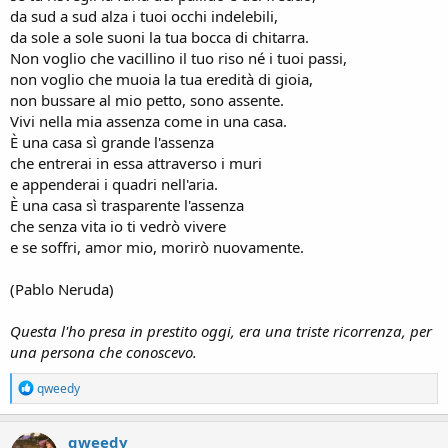
da sud a sud alza i tuoi occhi indelebili,
da sole a sole suoni la tua bocca di chitarra.
Non voglio che vacillino il tuo riso né i tuoi passi,
non voglio che muoia la tua eredità di gioia,
non bussare al mio petto, sono assente.
Vivi nella mia assenza come in una casa.
È una casa sì grande l'assenza
che entrerai in essa attraverso i muri
e appenderai i quadri nell'aria.
È una casa sì trasparente l'assenza
che senza vita io ti vedrò vivere
e se soffri, amor mio, morirò nuovamente.
(Pablo Neruda)
Questa l'ho presa in prestito oggi, era una triste ricorrenza, per
una persona che conoscevo.
R
qweedy
e
a
c
qweedy