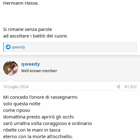
Hermann Hesse.
Si rimane senza parole
ad ascoltare i battiti del cuore.
R
qweedy
e
a
c
qweedy
t
Well-known member
i
o
n
s
16 Luglio 2024
#1,922
:
Mi concedo l’onore di rassegnarmi
solo questa notte
come riposo
domattina presto aprirò gli occhi
sarò un’altra volta coraggioso e ordinario
ribelle con le mani in tasca
eterno con la morte all’occhiello.