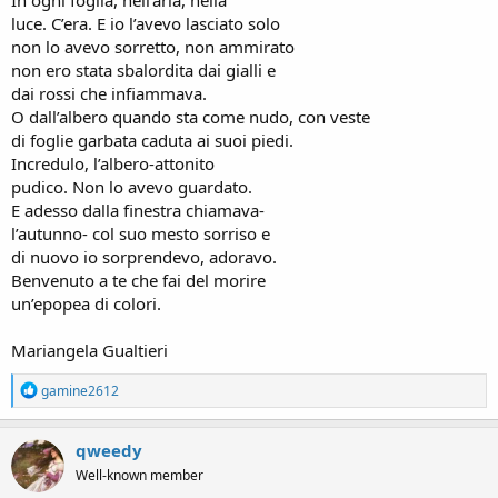
In ogni foglia, nell’aria, nella
luce. C’era. E io l’avevo lasciato solo
non lo avevo sorretto, non ammirato
non ero stata sbalordita dai gialli e
dai rossi che infiammava.
O dall’albero quando sta come nudo, con veste
di foglie garbata caduta ai suoi piedi.
Incredulo, l’albero-attonito
pudico. Non lo avevo guardato.
E adesso dalla finestra chiamava-
l’autunno- col suo mesto sorriso e
di nuovo io sorprendevo, adoravo.
Benvenuto a te che fai del morire
un’epopea di colori.
Mariangela Gualtieri
R
gamine2612
e
a
c
qweedy
t
Well-known member
i
o