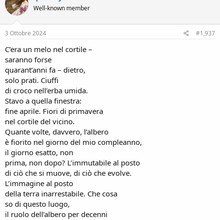
t
Well-known member
i
o
n
s
3 Ottobre 2024
#1,937
:
C’era un melo nel cortile –
saranno forse
quarant’anni fa – dietro,
solo prati. Ciuffi
di croco nell’erba umida.
Stavo a quella finestra:
fine aprile. Fiori di primavera
nel cortile del vicino.
Quante volte, davvero, l’albero
è fiorito nel giorno del mio compleanno,
il giorno esatto, non
prima, non dopo? L’immutabile al posto
di ciò che si muove, di ciò che evolve.
L’immagine al posto
della terra inarrestabile. Che cosa
so di questo luogo,
il ruolo dell’albero per decenni