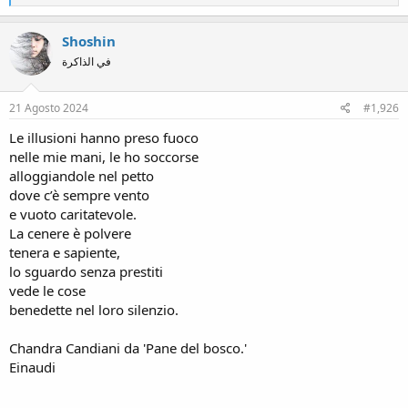
e
a
c
Shoshin
t
في الذاكرة
i
o
n
s
21 Agosto 2024
#1,926
:
Le illusioni hanno preso fuoco
nelle mie mani, le ho soccorse
alloggiandole nel petto
dove c’è sempre vento
e vuoto caritatevole.
La cenere è polvere
tenera e sapiente,
lo sguardo senza prestiti
vede le cose
benedette nel loro silenzio.
Chandra Candiani da 'Pane del bosco.'
Einaudi