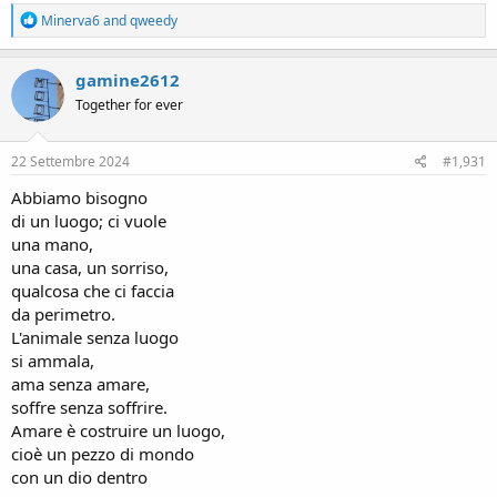
R
Minerva6
and
qweedy
e
a
c
gamine2612
t
Together for ever
i
o
n
s
22 Settembre 2024
#1,931
:
Abbiamo bisogno
di un luogo; ci vuole
una mano,
una casa, un sorriso,
qualcosa che ci faccia
da perimetro.
L'animale senza luogo
si ammala,
ama senza amare,
soffre senza soffrire.
Amare è costruire un luogo,
cioè un pezzo di mondo
con un dio dentro