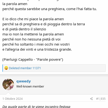
la parola amen
perché questa sarebbe una preghiera, come l’hai fatta tu.
E io dico che mi piace la parola amen
perché sa di preghiera e di pioggia dentro la terra
e di pietà dentro il silenzio
ma io non la metterei la parola amen
perché non ho nessuna pietà di voi
perché ho soltanto i miei occhi nei vostri
e l’allegria dei vinti e una tristezza grande.
(Pierluigi Cappello - "Parole povere")
R
Deleted member 11371
e
a
c
qweedy
t
Well-known member
i
o
n
s
1 Ottobre 2024
#1,935
:
Da quale parte di te viene incontro festosa