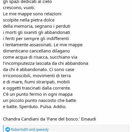
gli spazi dedicati al cielo
crescono, vuoti.
Le mie mappe sono relazioni
scolpite nella pietra dolce
della memoria, segnano i perduti
i morti gli svaniti gli abbandonati
i feriti per sempre gli indifferenti
i lentamente assassinati. Le mie mappe
dimenticano cancellano dilagano
come acqua di risacca, succhiano via
l’incompiutezza lasciata da chi abbandona
da chi è abbandonato. Ci sono case
irriconoscibili, movimenti di terra
e di mare, fiumi straripati, mobili
e oggetti trascinati dalla corrente.
C’è un punto fermo in ogni mappa
un piccolo punto nascosto che batte
e batte. Sperduto. Pulsa. Addio.
Chandra Candiani da 'Pane del bosco.' Einaudi
R
Roberto89
and
qweedy