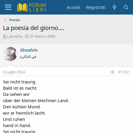
Accedi
Registrati
Poesia
La poesia del giorno....
C
D
Lauretta
25 Marzo 2009
r
a
e
t
Shoshin
a
a
في الذاكرة
t
d
o
i
r
i
6 Luglio 2024
#1,921
e
n
D
i
Sei nicht traurig
i
z
Bald ist es nacht.
s
i
Da sehen wir
c
o
über der kleinen blechnen Land.
u
s
Den kühlen Mond
s
wir er heimlich lacht.
i
Und ruhen
o
hand in hand.
n
Sei nicht traurig
e