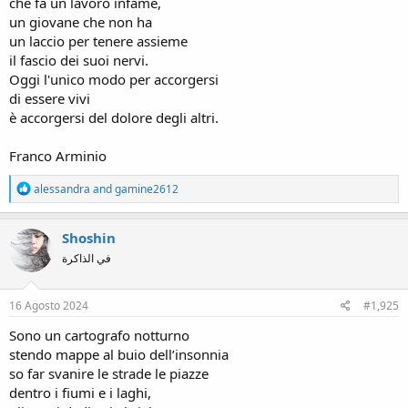
che fa un lavoro infame,
un giovane che non ha
un laccio per tenere assieme
il fascio dei suoi nervi.
Oggi l'unico modo per accorgersi
di essere vivi
è accorgersi del dolore degli altri.
Franco Arminio
R
alessandra
and
gamine2612
e
a
c
Shoshin
t
في الذاكرة
i
o
n
s
16 Agosto 2024
#1,925
:
Sono un cartografo notturno
stendo mappe al buio dell’insonnia
so far svanire le strade le piazze
dentro i fiumi e i laghi,