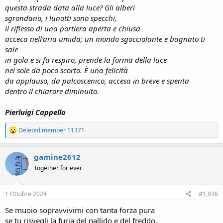
questa strada data alla luce? Gli alberi
sgrondano, i lunotti sono specchi,
il riflesso di una portiera aperta e chiusa
acceca nell’aria umida; un mondo sgocciolante e bagnato ti
sale
in gola e si fa respiro, prende la forma della luce
nel sole da poco scorto. È una felicità
da applauso, da palcoscenico, accesa in breve e spenta
dentro il chiarore diminuito.
Pierluigi Cappello
R
Deleted member 11371
e
a
c
gamine2612
t
Together for ever
i
o
n
s
1 Ottobre 2024
#1,936
:
Se muoio sopravvivimi con tanta forza pura
se tu risvegli la furia del pallido e del freddo,