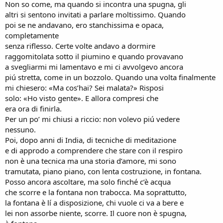
Non so come, ma quando si incontra una spugna, gli
altri si sentono invitati a parlare moltissimo. Quando
poi se ne andavano, ero stanchissima e opaca,
completamente
senza riflesso. Certe volte andavo a dormire
raggomitolata sotto il piumino e quando provavano
a svegliarmi mi lamentavo e mi ci avvolgevo ancora
piú stretta, come in un bozzolo. Quando una volta finalmente
mi chiesero: «Ma cos’hai? Sei malata?» Risposi
solo: «Ho visto gente». E allora compresi che
era ora di finirla.
Per un po’ mi chiusi a riccio: non volevo piú vedere
nessuno.
Poi, dopo anni di India, di tecniche di meditazione
e di approdo a comprendere che stare con il respiro
non è una tecnica ma una storia d’amore, mi sono
tramutata, piano piano, con lenta costruzione, in fontana.
Posso ancora ascoltare, ma solo finché c’è acqua
che scorre e la fontana non trabocca. Ma soprattutto,
la fontana è lí a disposizione, chi vuole ci va a bere e
lei non assorbe niente, scorre. Il cuore non è spugna,