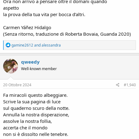
Ora non arrivo a pensare oltre il domani quando
aspetto
la prova della tua vita per bocca d’altri.
Carmen Yáñez Hidalgo
(Senza ritorno, traduzione di Roberta Bovaia, Guanda 2020)
R
gamine2612
and
alessandra
e
a
c
qweedy
t
Well-known member
i
o
n
s
20 Ottobre 2024
#1,940
:
Fa miracoli questo albeggiare.
Scrive la sua pagina di luce
sul quaderno scuro della notte.
Annulla la nostra disperazione,
assolve la nostra follia,
accerta che il mondo
non si è dissolto nelle tenebre.