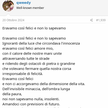
c
qweedy
t
Well-known member
i
o
n
s
20 Ottobre 2024
#1,939
:
Eravamo così felici e non lo sapevamo
Eravamo così felici e non lo sapevamo
Ignoranti della luce che circondava l’innocenza
eravamo così felici amore mio,
con il calore delle nostre mani unite
attraversando tutte le strade
e ridendo degli ostacoli di pietra o grandine
che volevano fermare quella nostra corsa
irresponsabile di felicità.
Eravamo così felici
e non ci accorgevamo della dimensione della vita.
Dell’invisibile minaccia, dell’ombra lunga
della paura,
noi non sapevamo nulla, insolenti.
Amandoci con previsioni di futuro.