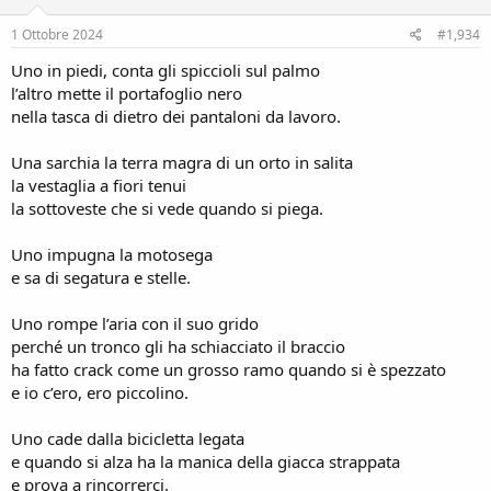
n
s
1 Ottobre 2024
#1,934
:
Uno in piedi, conta gli spiccioli sul palmo
l’altro mette il portafoglio nero
nella tasca di dietro dei pantaloni da lavoro.
Una sarchia la terra magra di un orto in salita
la vestaglia a fiori tenui
la sottoveste che si vede quando si piega.
Uno impugna la motosega
e sa di segatura e stelle.
Uno rompe l’aria con il suo grido
perché un tronco gli ha schiacciato il braccio
ha fatto crack come un grosso ramo quando si è spezzato
e io c’ero, ero piccolino.
Uno cade dalla bicicletta legata
e quando si alza ha la manica della giacca strappata
e prova a rincorrerci.