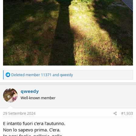
R
Deleted member 11371
and
qweedy
e
a
c
qweedy
t
Well-known member
i
o
n
s
29 Settembre 2024
#1,933
:
E intanto fuori c’era l’autunno.
Non lo sapevo prima. C’era.