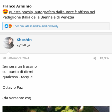
Franco Arminio
questa poesia, autografata dall'autore è affissa nel
Padiglione Italia della Biennale di Venezia
R
Shoshin
,
alessandra
and
qweedy
e
a
c
Shoshin
t
في الذاكرة
i
o
n
s
28 Settembre 2024
#1,932
:
Ieri sera un frassino
sul punto di dirmi
qualcosa - tacque.
Octavio Paz
(da Versante est)