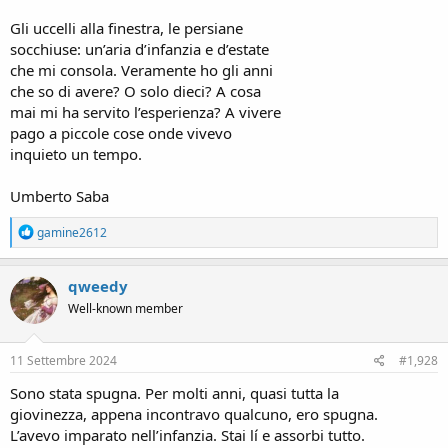
Gli uccelli alla finestra, le persiane
socchiuse: un’aria d’infanzia e d’estate
che mi consola. Veramente ho gli anni
che so di avere? O solo dieci? A cosa
mai mi ha servito l’esperienza? A vivere
pago a piccole cose onde vivevo
inquieto un tempo.
Umberto Saba
R
gamine2612
e
a
c
qweedy
t
Well-known member
i
o
n
s
11 Settembre 2024
#1,928
:
Sono stata spugna. Per molti anni, quasi tutta la
giovinezza, appena incontravo qualcuno, ero spugna.
L’avevo imparato nell’infanzia. Stai lí e assorbi tutto.