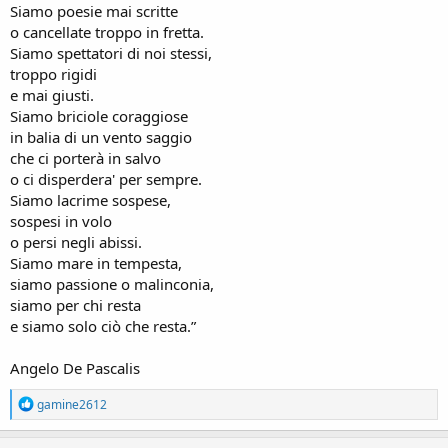
Siamo poesie mai scritte
o cancellate troppo in fretta.
Siamo spettatori di noi stessi,
troppo rigidi
e mai giusti.
Siamo briciole coraggiose
in balia di un vento saggio
che ci porterà in salvo
o ci disperdera' per sempre.
Siamo lacrime sospese,
sospesi in volo
o persi negli abissi.
Siamo mare in tempesta,
siamo passione o malinconia,
siamo per chi resta
e siamo solo ciò che resta.”
Angelo De Pascalis
R
gamine2612
e
a