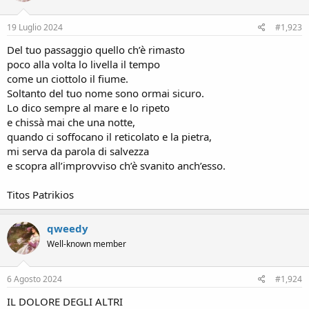
o
n
s
19 Luglio 2024
#1,923
:
Del tuo passaggio quello ch’è rimasto
poco alla volta lo livella il tempo
come un ciottolo il fiume.
Soltanto del tuo nome sono ormai sicuro.
Lo dico sempre al mare e lo ripeto
e chissà mai che una notte,
quando ci soffocano il reticolato e la pietra,
mi serva da parola di salvezza
e scopra all’improvviso ch’è svanito anch’esso.
Titos Patrikios
qweedy
Well-known member
6 Agosto 2024
#1,924
IL DOLORE DEGLI ALTRI