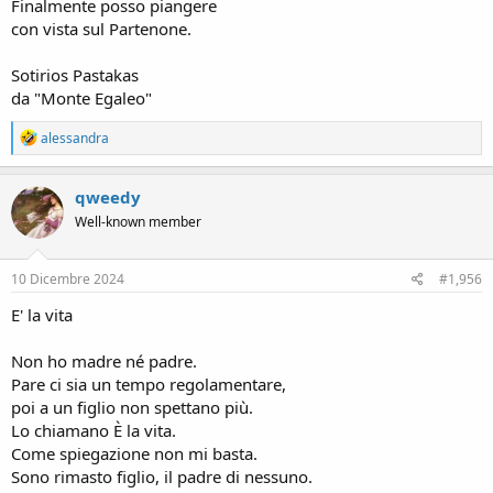
Finalmente posso piangere
con vista sul Partenone.
Sotirios Pastakas
da "Monte Egaleo"
R
alessandra
e
a
c
qweedy
t
Well-known member
i
o
n
s
10 Dicembre 2024
#1,956
:
E' la vita
Non ho madre né padre.
Pare ci sia un tempo regolamentare,
poi a un figlio non spettano più.
Lo chiamano È la vita.
Come spiegazione non mi basta.
Sono rimasto figlio, il padre di nessuno.