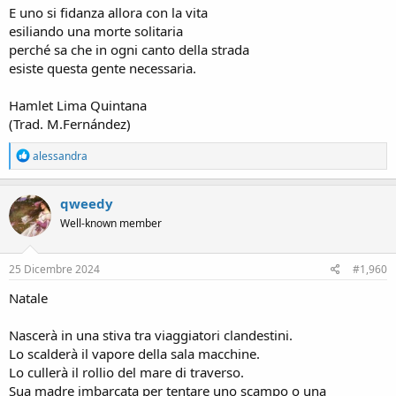
E uno si fidanza allora con la vita
esiliando una morte solitaria
perché sa che in ogni canto della strada
esiste questa gente necessaria.
Hamlet Lima Quintana
(Trad. M.Fernández)
R
alessandra
e
a
c
qweedy
t
Well-known member
i
o
n
s
25 Dicembre 2024
#1,960
:
Natale
Nascerà in una stiva tra viaggiatori clandestini.
Lo scalderà il vapore della sala macchine.
Lo cullerà il rollio del mare di traverso.
Sua madre imbarcata per tentare uno scampo o una