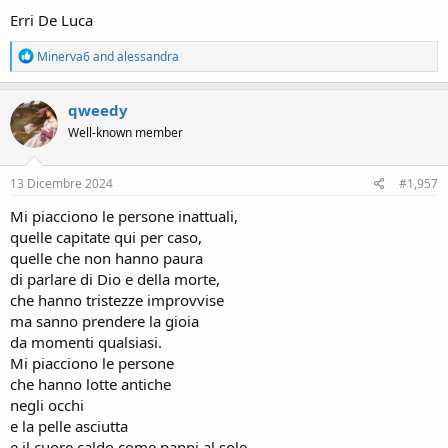
Erri De Luca
R
Minerva6
and
alessandra
e
a
c
qweedy
t
Well-known member
i
o
n
s
13 Dicembre 2024
#1,957
:
Mi piacciono le persone inattuali,
quelle capitate qui per caso,
quelle che non hanno paura
di parlare di Dio e della morte,
che hanno tristezze improvvise
ma sanno prendere la gioia
da momenti qualsiasi.
Mi piacciono le persone
che hanno lotte antiche
negli occhi
e la pelle asciutta
e il cuore caldo come panni al sole.