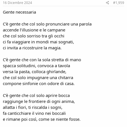
s
16 Dicembre 2024
#1,959
:
Gente necessaria
C’è gente che col solo pronunciare una parola
accende l’illusione e le campane
che col solo sorriso tra gli occhi
ci fa viaggiare in mondi mai sognati,
ci invita a ricostruire la magia.
C’è gente che con la sola stretta di mano
spacca solitudini, convoca a tavola
versa la pasta, colloca ghirlande,
che col solo impugnare una chitarra
compone sinfonie con odore di casa.
C’è gente che col solo aprire bocca
raggiunge le frontiere di ogni anima,
allatta i fiori, ti riscalda i sogni,
fa canticchiare il vino nei boccali
e rimane poi così, come se niente fosse.