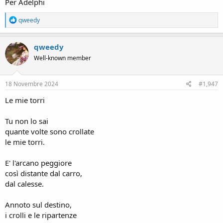
Per Adelphi
R
qweedy
e
a
c
qweedy
t
Well-known member
i
o
n
s
18 Novembre 2024
#1,947
:
Le mie torri
Tu non lo sai
quante volte sono crollate
le mie torri.
E' l'arcano peggiore
così distante dal carro,
dal calesse.
Annoto sul destino,
i crolli e le ripartenze