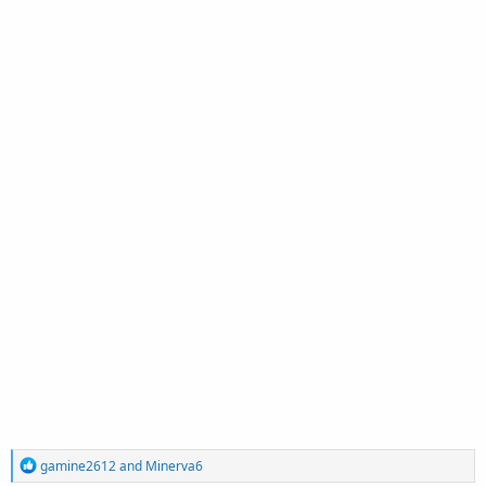
R
gamine2612
and
Minerva6
e