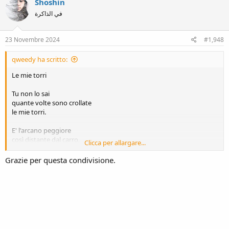
Shoshin
t
في الذاكرة
i
o
n
s
23 Novembre 2024
#1,948
:
qweedy ha scritto:
Le mie torri
Tu non lo sai
quante volte sono crollate
le mie torri.
E' l'arcano peggiore
così distante dal carro,
Clicca per allargare...
dal calesse.
Grazie per questa condivisione.
Annoto sul destino,
i crolli e le ripartenze
frugo nelle tasche del passato
in cerca del profilo del sole.
Le macerie hanno creato
il nuovo mondo.