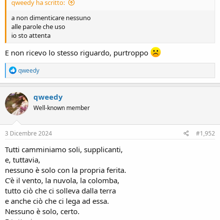
qweedy ha scritto:
a non dimenticare nessuno
alle parole che uso
io sto attenta
E non ricevo lo stesso riguardo, purtroppo
R
qweedy
e
a
c
qweedy
t
Well-known member
i
o
n
s
3 Dicembre 2024
#1,952
:
Tutti camminiamo soli, supplicanti,
e, tuttavia,
nessuno è solo con la propria ferita.
C’è il vento, la nuvola, la colomba,
tutto ciò che ci solleva dalla terra
e anche ciò che ci lega ad essa.
Nessuno è solo, certo.