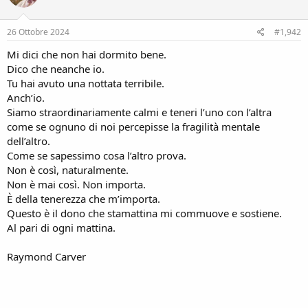
o
n
s
26 Ottobre 2024
#1,942
:
Mi dici che non hai dormito bene.
Dico che neanche io.
Tu hai avuto una nottata terribile.
Anch’io.
Siamo straordinariamente calmi e teneri l’uno con l’altra
come se ognuno di noi percepisse la fragilità mentale
dell’altro.
Come se sapessimo cosa l’altro prova.
Non è così, naturalmente.
Non è mai così. Non importa.
È della tenerezza che m’importa.
Questo è il dono che stamattina mi commuove e sostiene.
Al pari di ogni mattina.
Raymond Carver