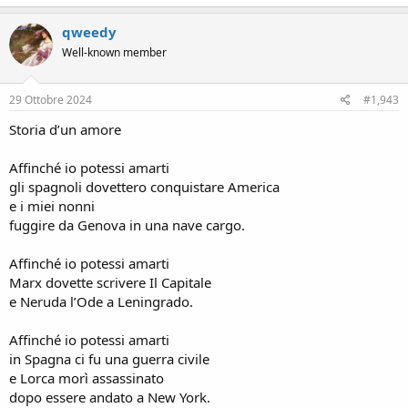
a
c
qweedy
t
Well-known member
i
o
n
s
29 Ottobre 2024
#1,943
:
Storia d’un amore
Affinché io potessi amarti
gli spagnoli dovettero conquistare America
e i miei nonni
fuggire da Genova in una nave cargo.
Affinché io potessi amarti
Marx dovette scrivere Il Capitale
e Neruda l’Ode a Leningrado.
Affinché io potessi amarti
in Spagna ci fu una guerra civile
e Lorca morì assassinato
dopo essere andato a New York.