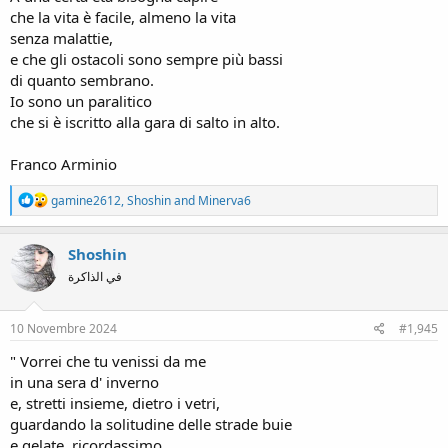
che la vita è facile, almeno la vita
senza malattie,
e che gli ostacoli sono sempre più bassi
di quanto sembrano.
Io sono un paralitico
che si è iscritto alla gara di salto in alto.
Franco Arminio
R
gamine2612
,
Shoshin
and
Minerva6
e
a
c
Shoshin
t
في الذاكرة
i
o
n
s
10 Novembre 2024
#1,945
:
" Vorrei che tu venissi da me
in una sera d' inverno
e, stretti insieme, dietro i vetri,
guardando la solitudine delle strade buie
e gelate, ricordassimo