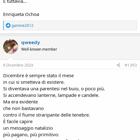
E tuttavia...
Enriqueta Ochoa
R
gamine2612
e
a
c
qweedy
t
Well-known member
i
o
n
s
8 Dicembre 2024
#1,953
:
Dicembre è sempre stato il mese
in cui si smetteva di esistere.
Si diventava una parentesi nel buio, o poco più.
Si accendevano lanterne, lampade e candele.
Ma era evidente
che non bastavano
contro il fiume straripante delle tenebre.
È facile capire
un messaggio natalizio
più pagano, più primitivo: