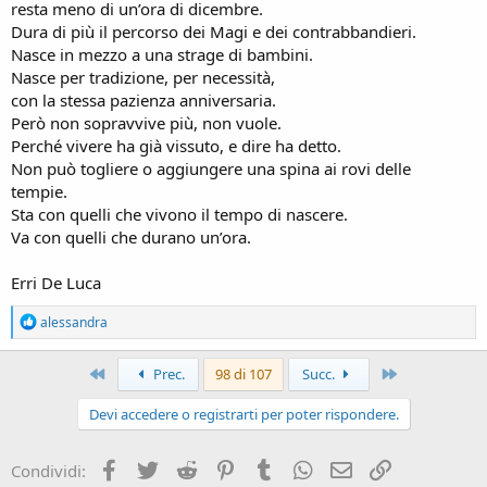
resta meno di un’ora di dicembre.
Dura di più il percorso dei Magi e dei contrabbandieri.
Nasce in mezzo a una strage di bambini.
Nasce per tradizione, per necessità,
con la stessa pazienza anniversaria.
Però non sopravvive più, non vuole.
Perché vivere ha già vissuto, e dire ha detto.
Non può togliere o aggiungere una spina ai rovi delle
tempie.
Sta con quelli che vivono il tempo di nascere.
Va con quelli che durano un’ora.
Erri De Luca
R
alessandra
e
a
c
Primo
Ultimo
Prec.
98 di 107
Succ.
t
i
Devi accedere o registrarti per poter rispondere.
o
n
s
Facebook
Twitter
Reddit
Pinterest
Tumblr
WhatsApp
e-mail
Link
Condividi:
: