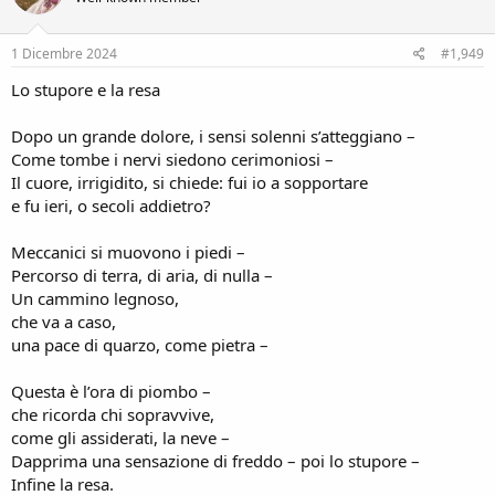
o
n
s
1 Dicembre 2024
#1,949
:
Lo stupore e la resa
Dopo un grande dolore, i sensi solenni s’atteggiano –
Come tombe i nervi siedono cerimoniosi –
Il cuore, irrigidito, si chiede: fui io a sopportare
e fu ieri, o secoli addietro?
Meccanici si muovono i piedi –
Percorso di terra, di aria, di nulla –
Un cammino legnoso,
che va a caso,
una pace di quarzo, come pietra –
Questa è l’ora di piombo –
che ricorda chi sopravvive,
come gli assiderati, la neve –
Dapprima una sensazione di freddo – poi lo stupore –
Infine la resa.