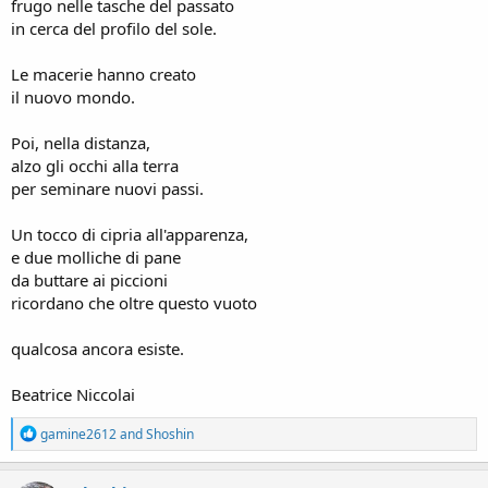
frugo nelle tasche del passato
in cerca del profilo del sole.
Le macerie hanno creato
il nuovo mondo.
Poi, nella distanza,
alzo gli occhi alla terra
per seminare nuovi passi.
Un tocco di cipria all'apparenza,
e due molliche di pane
da buttare ai piccioni
ricordano che oltre questo vuoto
qualcosa ancora esiste.
Beatrice Niccolai
R
gamine2612
and
Shoshin
e
a
c