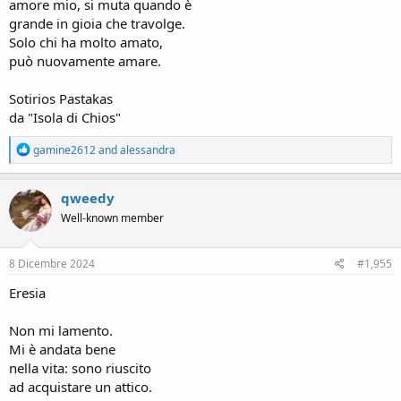
amore mio, si muta quando è
grande in gioia che travolge.
Solo chi ha molto amato,
può nuovamente amare.
Sotirios Pastakas
da "Isola di Chios"
R
gamine2612
and
alessandra
e
a
c
qweedy
t
Well-known member
i
o
n
s
8 Dicembre 2024
#1,955
:
Eresia
Non mi lamento.
Mi è andata bene
nella vita: sono riuscito
ad acquistare un attico.