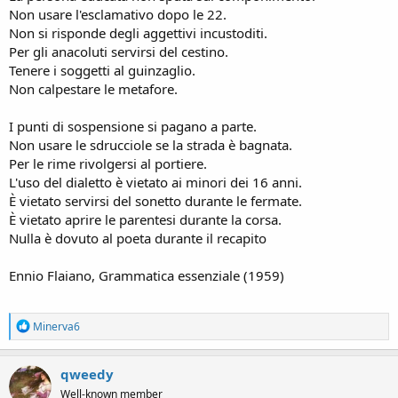
Non usare l'esclamativo dopo le 22.
Non si risponde degli aggettivi incustoditi.
Per gli anacoluti servirsi del cestino.
Tenere i soggetti al guinzaglio.
Non calpestare le metafore.
I punti di sospensione si pagano a parte.
Non usare le sdrucciole se la strada è bagnata.
Per le rime rivolgersi al portiere.
L'uso del dialetto è vietato ai minori dei 16 anni.
È vietato servirsi del sonetto durante le fermate.
È vietato aprire le parentesi durante la corsa.
Nulla è dovuto al poeta durante il recapito
Ennio Flaiano, Grammatica essenziale (1959)
R
Minerva6
e
a
c
qweedy
t
Well-known member
i