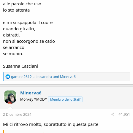
alle parole che uso
io sto attenta
e mi si spappola il cuore
quando gli altri,
distratti,
non si accorgono se cado
se arranco
se muoio.
Susanna Casciani
R
gamine2612
,
alessandra
and
Minerva6
e
a
c
Minerva6
t
Monkey *MOD*
Membro dello Staff
i
o
n
s
2 Dicembre 2024
#1,951
:
Mi ci ritrovo molto, soprattutto in questa parte