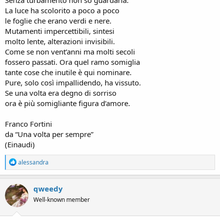
La luce ha scolorito a poco a poco
le foglie che erano verdi e nere.
Mutamenti impercettibili, sintesi
molto lente, alterazioni invisibili.
Come se non vent’anni ma molti secoli
fossero passati. Ora quel ramo somiglia
tante cose che inutile è qui nominare.
Pure, solo così impallidendo, ha vissuto.
Se una volta era degno di sorriso
ora è più somigliante figura d’amore.
Franco Fortini
da “Una volta per sempre”
(Einaudi)
R
alessandra
e
a
c
qweedy
t
Well-known member
i
o
n