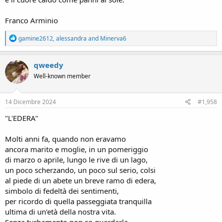
Franco Arminio
R
gamine2612
,
alessandra
and
Minerva6
e
a
c
qweedy
t
Well-known member
i
o
n
s
14 Dicembre 2024
#1,958
:
"L'EDERA"
Molti anni fa, quando non eravamo
ancora marito e moglie, in un pomeriggio
di marzo o aprile, lungo le rive di un lago,
un poco scherzando, un poco sul serio, colsi
al piede di un abete un breve ramo di edera,
simbolo di fedeltà dei sentimenti,
per ricordo di quella passeggiata tranquilla
ultima di un’età della nostra vita.
Senza turbamento non so guardarla.