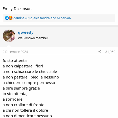
Emily Dickinson
R
gamine2612
,
alessandra
and
Minerva6
e
a
c
qweedy
t
Well-known member
i
o
n
s
2 Dicembre 2024
#1,950
:
Io sto attenta
a non calpestare i fiori
a non schiacciare le chiocciole
a non pestare i piedi a nessuno
a chiedere sempre permesso
a dire sempre grazie
io sto attenta,
a sorridere
a non crollare di fronte
a chi non tollera il dolore
a non dimenticare nessuno