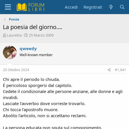
Accedi
Registrati
Poesia
La poesia del giorno....
C
D
Lauretta
25 Marzo 2009
r
a
e
t
qweedy
a
a
Well-known member
t
d
o
i
r
i
20 Ottobre 2024
#1,941
e
n
D
i
Chi apre il periodo lo chiuda.
i
z
È pericoloso sporgersi dal capitolo.
s
i
Cedete il condizionale alle persone anziane, alle donne e agli
c
o
invalidi.
u
s
Lasciate l'avverbio dove vorreste trovarlo.
s
Chi tocca l'apostrofo muore.
i
Abolito l'articolo, non si accettano reclami.
o
n
La persona educata non sputa sul componimento.
e