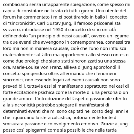
combaciano senza un’apparente spiegazione, come spesso mi
capita di constatare nella vita di tutti i giorni. Una utente del
forum ha commentato i miei post tirando in ballo il concetto
di “sincronicità”. Carl Gustav Jung, il famoso psicoanalista
svizzero, introdusse nel 1950 il concetto di sincronicità
definendolo “un principio di nessi causali”, ovvero un legame
tra due eventi che avvengono in contemporanea, connessi tra
loro ma non in maniera causale, cioè che l'uno non influisca
materialmente sull'altro ma appartenenti allo stesso contesto
come due orologi che siano stati sincronizzati su una stessa
ora. Marie-Louise Von Franz, allieva di Jung approfondì il
concetto spingendosi oltre, affermando che i fenomeni
sincronici, non essendo legati ad eventi causali non sono
prevedibili, tuttavia essi si manifestano soprattutto nei casi di
forte eccitazione psichica come la morte di una persona o un
grande amore. L’introduzione dell’aspetto passionale riferito
alla sincronicità potrebbe spiegare il manifestarsi di
determinati eventi che mi sono capitati nel corso degli anni e
che riguardano la sfera calcistica, notoriamente fonte di
smisurata passione e coinvolgimento emotivo. Grazie a Jung
posso così spiegarmi come sia possibile che nella tarda