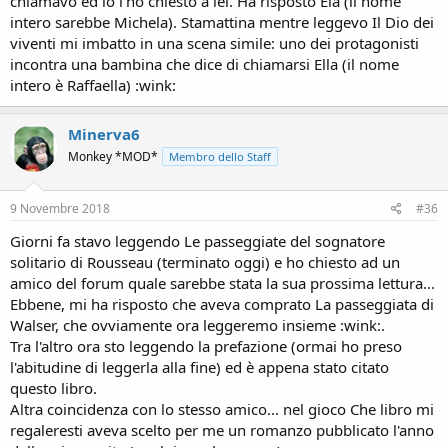
chiamavo ed io l'ho chiesto a lei. Ha risposto Ela (il nome
intero sarebbe Michela). Stamattina mentre leggevo Il Dio dei
viventi mi imbatto in una scena simile: uno dei protagonisti
incontra una bambina che dice di chiamarsi Ella (il nome
intero è Raffaella) :wink:
Minerva6
Monkey *MOD*
Membro dello Staff
9 Novembre 2018
#36
Giorni fa stavo leggendo Le passeggiate del sognatore
solitario di Rousseau (terminato oggi) e ho chiesto ad un
amico del forum quale sarebbe stata la sua prossima lettura...
Ebbene, mi ha risposto che aveva comprato La passeggiata di
Walser, che ovviamente ora leggeremo insieme :wink:.
Tra l'altro ora sto leggendo la prefazione (ormai ho preso
l'abitudine di leggerla alla fine) ed è appena stato citato
questo libro.
Altra coincidenza con lo stesso amico... nel gioco Che libro mi
regaleresti aveva scelto per me un romanzo pubblicato l'anno