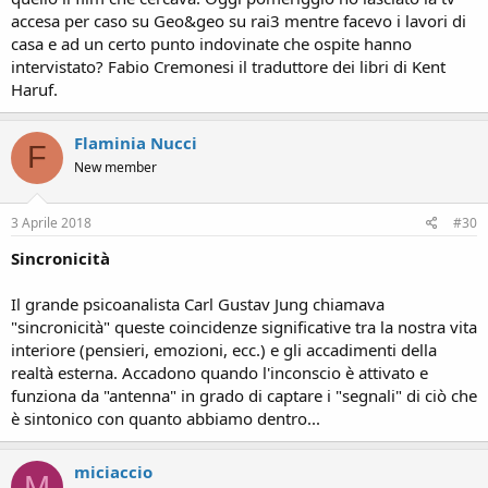
accesa per caso su Geo&geo su rai3 mentre facevo i lavori di
casa e ad un certo punto indovinate che ospite hanno
intervistato? Fabio Cremonesi il traduttore dei libri di Kent
Haruf.
Flaminia Nucci
F
New member
3 Aprile 2018
#30
Sincronicità
Il grande psicoanalista Carl Gustav Jung chiamava
"sincronicità" queste coincidenze significative tra la nostra vita
interiore (pensieri, emozioni, ecc.) e gli accadimenti della
realtà esterna. Accadono quando l'inconscio è attivato e
funziona da "antenna" in grado di captare i "segnali" di ciò che
è sintonico con quanto abbiamo dentro...
miciaccio
M