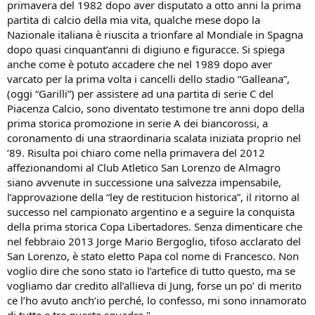
primavera del 1982 dopo aver disputato a otto anni la prima
partita di calcio della mia vita, qualche mese dopo la
Nazionale italiana è riuscita a trionfare al Mondiale in Spagna
dopo quasi cinquant’anni di digiuno e figuracce. Si spiega
anche come è potuto accadere che nel 1989 dopo aver
varcato per la prima volta i cancelli dello stadio “Galleana”,
(oggi “Garilli”) per assistere ad una partita di serie C del
Piacenza Calcio, sono diventato testimone tre anni dopo della
prima storica promozione in serie A dei biancorossi, a
coronamento di una straordinaria scalata iniziata proprio nel
‘89. Risulta poi chiaro come nella primavera del 2012
affezionandomi al Club Atletico San Lorenzo de Almagro
siano avvenute in successione una salvezza impensabile,
l’approvazione della “ley de restitucion historica”, il ritorno al
successo nel campionato argentino e a seguire la conquista
della prima storica Copa Libertadores. Senza dimenticare che
nel febbraio 2013 Jorge Mario Bergoglio, tifoso acclarato del
San Lorenzo, è stato eletto Papa col nome di Francesco. Non
voglio dire che sono stato io l’artefice di tutto questo, ma se
vogliamo dar credito all’allieva di Jung, forse un po’ di merito
ce l’ho avuto anch’io perché, lo confesso, mi sono innamorato