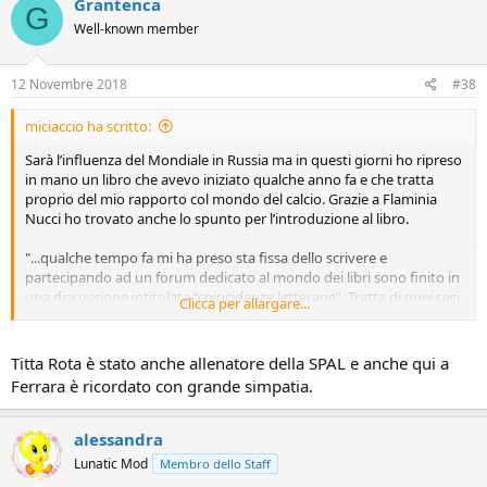
Grantenca
G
Well-known member
12 Novembre 2018
#38
miciaccio ha scritto:
Sarà l’influenza del Mondiale in Russia ma in questi giorni ho ripreso
in mano un libro che avevo iniziato qualche anno fa e che tratta
proprio del mio rapporto col mondo del calcio. Grazie a Flaminia
Nucci ho trovato anche lo spunto per l’introduzione al libro.
"...qualche tempo fa mi ha preso sta fissa dello scrivere e
partecipando ad un forum dedicato al mondo dei libri sono finito in
una discussione intitolata “coincidenze letterarie”. Tratta di quei casi
Clicca per allargare...
in cui due eventi distanti tra di loro combaciano senza un’apparente
spiegazione, come spesso mi capita di constatare nella vita di tutti i
giorni. Una utente del forum ha commentato i miei post tirando in
Titta Rota è stato anche allenatore della SPAL e anche qui a
ballo il concetto di “sincronicità”. Carl Gustav Jung, il famoso
Ferrara è ricordato con grande simpatia.
psicoanalista svizzero, introdusse nel 1950 il concetto di sincronicità
definendolo “un principio di nessi causali”, ovvero un legame tra
due eventi che avvengono in contemporanea, connessi tra loro ma
alessandra
non in maniera causale, cioè che l'uno non influisca materialmente
Lunatic Mod
Membro dello Staff
sull'altro ma appartenenti allo stesso contesto come due orologi