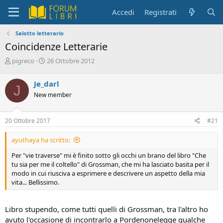
Accedi
Registrati
Salotto letterario
Coincidenze Letterarie
C
D
pigreco
26 Ottobre 2012
r
a
e
t
Je_darl
J
a
a
New member
t
d
o
i
r
i
20 Ottobre 2017
#21
e
n
D
i
ayuthaya ha scritto:
i
z
s
i
Per "vie traverse" mi è finito sotto gli occhi un brano del libro "Che
c
o
tu sia per me il coltello" di Grossman, che mi ha lasciato basita per il
u
modo in cui riusciva a esprimere e descrivere un aspetto della mia
s
vita... Bellissimo.
s
i
o
Libro stupendo, come tutti quelli di Grossman, tra l'altro ho
n
avuto l'occasione di incontrarlo a Pordenonelegge qualche
e