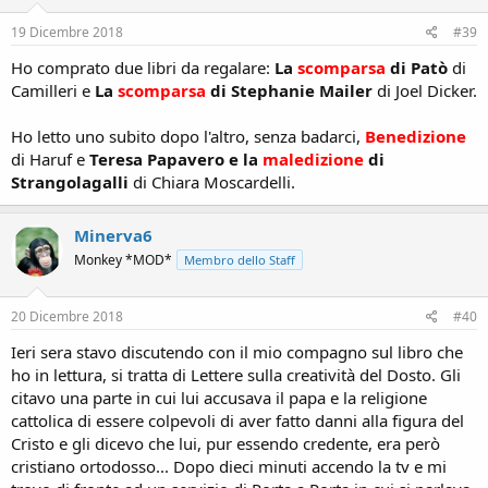
che siano stati sincronizzati su una stessa ora. Marie-Louise Von
Franz, allieva di Jung approfondì il concetto spingendosi oltre,
19 Dicembre 2018
#39
affermando che i fenomeni sincronici, non essendo legati ad eventi
causali non sono prevedibili, tuttavia essi si manifestano
Ho comprato due libri da regalare:
La
scomparsa
di Patò
di
soprattutto nei casi di forte eccitazione psichica come la morte di
Camilleri e
La
scomparsa
di Stephanie Mailer
di Joel Dicker.
una persona o un grande amore. L’introduzione dell’aspetto
passionale riferito alla sincronicità potrebbe spiegare il manifestarsi
Ho letto uno subito dopo l'altro, senza badarci,
Benedizione
di determinati eventi che mi sono capitati nel corso degli anni e che
di Haruf e
Teresa Papavero e la
maledizione
di
riguardano la sfera calcistica, notoriamente fonte di smisurata
Strangolagalli
​di Chiara Moscardelli.
passione e coinvolgimento emotivo. Grazie a Jung posso così
spiegarmi come sia possibile che nella tarda primavera del 1982
dopo aver disputato a otto anni la prima partita di calcio della mia
Minerva6
vita, qualche mese dopo la Nazionale italiana è riuscita a trionfare al
Mondiale in Spagna dopo quasi cinquant’anni di digiuno e
Monkey *MOD*
Membro dello Staff
figuracce. Si spiega anche come è potuto accadere che nel 1989
dopo aver varcato per la prima volta i cancelli dello stadio
20 Dicembre 2018
#40
“Galleana”, (oggi “Garilli”) per assistere ad una partita di serie C del
Piacenza Calcio, sono diventato testimone tre anni dopo della prima
Ieri sera stavo discutendo con il mio compagno sul libro che
storica promozione in serie A dei biancorossi, a coronamento di una
ho in lettura, si tratta di Lettere sulla creatività del Dosto. Gli
straordinaria scalata iniziata proprio nel ‘89. Risulta poi chiaro come
citavo una parte in cui lui accusava il papa e la religione
nella primavera del 2012 affezionandomi al Club Atletico San
Lorenzo de Almagro siano avvenute in successione una salvezza
cattolica di essere colpevoli di aver fatto danni alla figura del
impensabile, l’approvazione della “ley de restitucion historica”, il
Cristo e gli dicevo che lui, pur essendo credente, era però
ritorno al successo nel campionato argentino e a seguire la
cristiano ortodosso... Dopo dieci minuti accendo la tv e mi
conquista della prima storica Copa Libertadores. Senza dimenticare