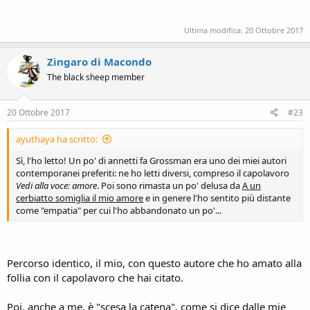
Ultima modifica:
20 Ottobre 2017
Zingaro di Macondo
The black sheep member
20 Ottobre 2017
#23
ayuthaya ha scritto:
Sì, l'ho letto! Un po' di annetti fa Grossman era uno dei miei autori
contemporanei preferiti: ne ho letti diversi, compreso il capolavoro
Vedi alla voce: amore
. Poi sono rimasta un po' delusa da
A un
cerbiatto somiglia il mio amore
e in genere l'ho sentito più distante
come "empatia" per cui l'ho abbandonato un po'...
Percorso identico, il mio, con questo autore che ho amato alla
follia con il capolavoro che hai citato.
Poi, anche a me, è "scesa la catena", come si dice dalle mie