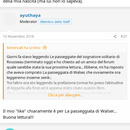
della mia nascita (ma lui non lo sapeva).
ayuthaya
Moderator
Membro dello Staff
10 Novembre 2018
#37
Minerva6 ha scritto:
Giorni fa stavo leggendo Le passeggiate del sognatore solitario di
Rousseau (terminato oggi) e ho chiesto ad un amico del forum
quale sarebbe stata la sua prossima lettura... Ebbene, mi ha risposto
che aveva comprato La passeggiata di Walser, che ovviamente ora
leggeremo insieme :wink:.
Tra l'altro ora sto leggendo la prefazione (ormai ho preso l'abitudine
di leggerla alla fine) ed è appena stato citato questo libro.
Altra coincidenza con lo stesso amico... nel gioco Che libro mi
Clicca per allargare...
regaleresti aveva scelto per me un romanzo pubblicato l'anno della
mia nascita (ma lui non lo sapeva).
Il mio "like" chiaramente è per La passeggiata di Walser...
Buona lettura!!!