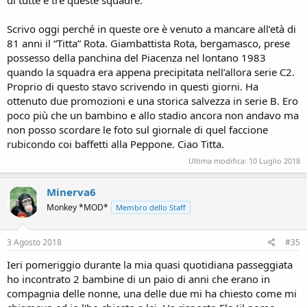
di tutte e tre queste squadre."
Scrivo oggi perché in queste ore è venuto a mancare all’età di
81 anni il “Titta” Rota. Giambattista Rota, bergamasco, prese
possesso della panchina del Piacenza nel lontano 1983
quando la squadra era appena precipitata nell’allora serie C2.
Proprio di questo stavo scrivendo in questi giorni. Ha
ottenuto due promozioni e una storica salvezza in serie B. Ero
poco più che un bambino e allo stadio ancora non andavo ma
non posso scordare le foto sul giornale di quel faccione
rubicondo coi baffetti alla Peppone. Ciao Titta.
Ultima modifica:
10 Luglio 2018
Minerva6
Monkey *MOD*
Membro dello Staff
3 Agosto 2018
#35
Ieri pomeriggio durante la mia quasi quotidiana passeggiata
ho incontrato 2 bambine di un paio di anni che erano in
compagnia delle nonne, una delle due mi ha chiesto come mi