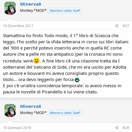
Minerva6
Monkey *MOD*
Membro dello Staff
10 Dicembre 2017
#27
Stamattina ho finito Todo modo, il 1° libro di Sciascia che
leggo, l'ho scelto per la sfida letteraria in corso sui libri italiani
del '900 e perché potevo inserirlo anche in quella RC come
autore che a pelle mi sta antipatico (per la cronaca mi sono
ricreduta :wink
. A fine libro c'è una citazione tratta da I
sotterranei del Vaticano di Gide, che mi era uscito per Adotta
un autore e bouvard mi aveva consigliato proprio questo
titolo... ora devo leggerlo per forza
.
E poi c'è un'altra coincidenza temporale: io avevo messo in
pausa le novelle di Pirandello e lui viene citato.
Minerva6
Monkey *MOD*
Membro dello Staff
19 Gennaio 2018
#28