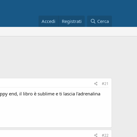
Accedi
Registrati
Cerca
#21
y end, il libro è sublime e ti lascia l'adrenalina
#22