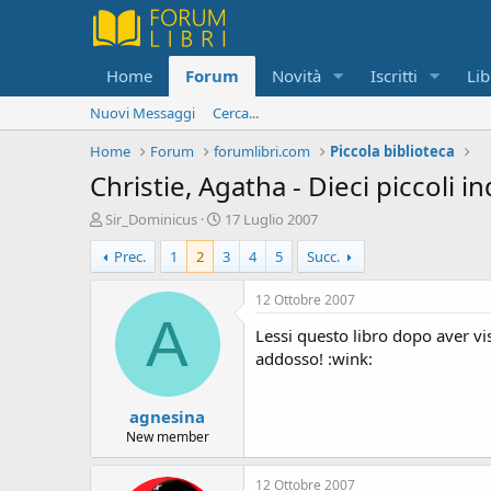
Home
Forum
Novità
Iscritti
Lib
Nuovi Messaggi
Cerca...
Home
Forum
forumlibri.com
Piccola biblioteca
Christie, Agatha - Dieci piccoli in
C
D
Sir_Dominicus
17 Luglio 2007
r
a
Prec.
1
2
3
4
5
Succ.
e
t
a
a
t
d
12 Ottobre 2007
o
i
A
Lessi questo libro dopo aver vis
r
i
e
n
addosso! :wink:
D
i
i
z
agnesina
s
i
c
o
New member
u
s
12 Ottobre 2007