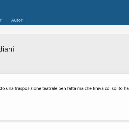
ri
Autori
diani
to una trasposizione teatrale ben fatta ma che finiva col solito happ