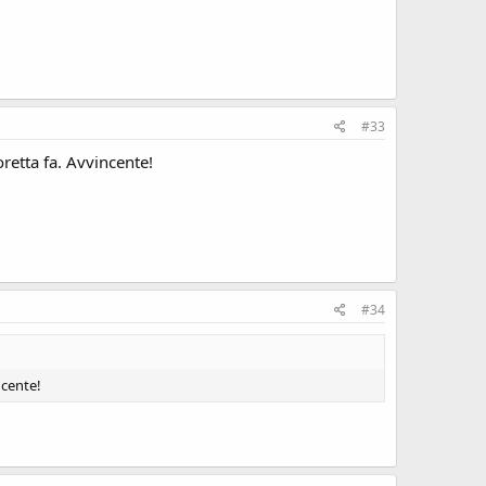
#33
oretta fa. Avvincente!
#34
ncente!