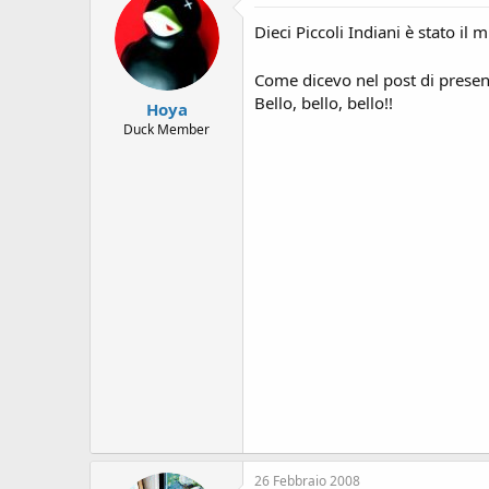
s
i
Dieci Piccoli Indiani è stato il
o
n
Come dicevo nel post di present
e
Bello, bello, bello!!
Hoya
Duck Member
26 Febbraio 2008