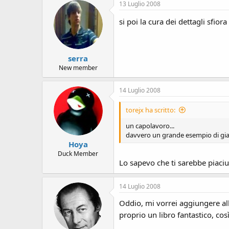
13 Luglio 2008
si poi la cura dei dettagli sfio
serra
New member
14 Luglio 2008
torejx ha scritto:
un capolavoro...
davvero un grande esempio di gial
Hoya
Duck Member
Lo sapevo che ti sarebbe piaciu
14 Luglio 2008
Oddio, mi vorrei aggiungere all
proprio un libro fantastico, co