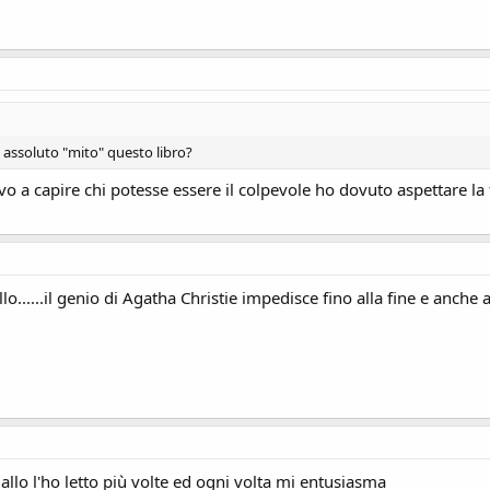
assoluto "mito" questo libro?
civo a capire chi potesse essere il colpevole ho dovuto aspettare la f
.....il genio di Agatha Christie impedisce fino alla fine e anche ai le
iallo l'ho letto più volte ed ogni volta mi entusiasma