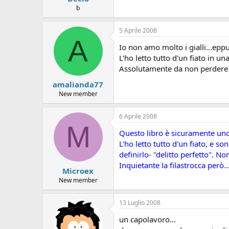
b
5 Aprile 2008
A
Io non amo molto i gialli...epp
L'ho letto tutto d'un fiato in un
Assolutamente da non perdere !
amalianda77
New member
6 Aprile 2008
M
Questo libro è sicuramente uno d
L'ho letto tutto d'un fiato, e s
definirlo- "delitto perfetto". No
Inquietante la filastrocca però..
Microex
New member
13 Luglio 2008
un capolavoro...