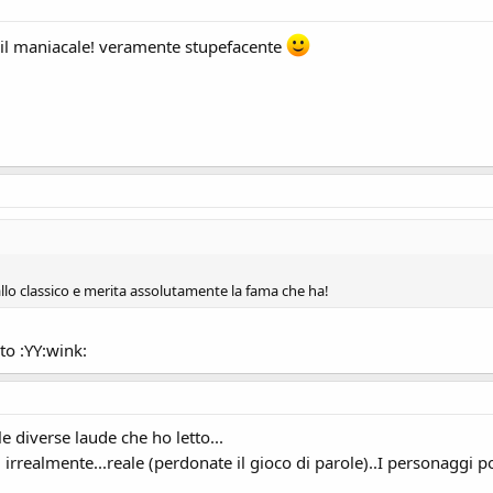
ra il maniacale! veramente stupefacente
lo classico e merita assolutamente la fama che ha!
to :YY:wink:
e diverse laude che ho letto...
sì irrealmente...reale (perdonate il gioco di parole)..I personaggi