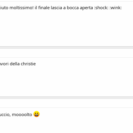
ciuto moltissimo! il finale lascia a bocca aperta :shock: :wink:
vori della christie
ruccio, moooolto