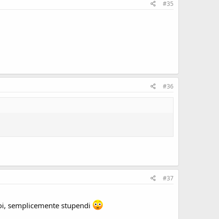
#35
#36
#37
 poi, semplicemente stupendi