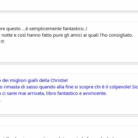
ure questo ...è semplicemente fantastico..!
a notte e così hanno fatto pure gli amici ai quali l'ho consigliato.
!!
ei migliori gialli della Christie!
ono rimasta di sasso quando alla fine si scopre chi è il colpevole! S
n ci sarei mai arrivata, libro fantastico e avvincente.
.