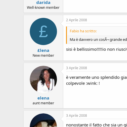
darida
Well-known member
2 Aprile 2008
£
Fabio ha scritto:
Ma è davvero un cosÃ¬ grande ed 
sisi è bellissimo!!!!!io non rius
£lena
New member
3 Aprile 2008
è veramente uno splendido giallo.
colpevole :wink: !
elena
aunt member
3 Aprile 2008
nonostante il fatto che sia un g