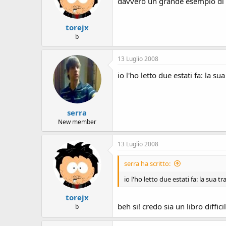
davvero un grande esempio di g
torejx
b
13 Luglio 2008
io l'ho letto due estati fa: la 
serra
New member
13 Luglio 2008
serra ha scritto:
io l'ho letto due estati fa: la sua 
torejx
beh si! credo sia un libro diffic
b