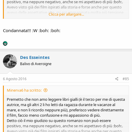
positivo, ma neppure negativo, anche se mi aspettavo di più :boh:.
Avevo visto già dei film ispirati alla storia e forse anche per questo
avevo delle aspettative alte, mi ero immaginata molta più tensione
Clicca per allargare...
e un ritmo più avvincente, invece ho trovato un po' piatta la
narrazione e il finale l'avrei voluto diverso...
Amanti del genere, non condannatemi :wink:.
Condannata!!! :W :boh: :boh:
Des Esseintes
Balivo di Averoigne
6 Agosto 2016
#85
Minerva6 ha scritto:
Premetto che non amo leggere libri gialli (è il terzo per me di questa
autrice, ma gli altri 2 li ho letti da ragazza durante le vacanze al
mare, e non li ricordo neppure più), preferisco vedere direttamente
il film, faccio meno confusione e mi appassiono di più.
Detto ciò il mio giudizio su questo romanzo non può essere
positivo, ma neppure negativo, anche se mi aspettavo di più :boh:.
Avevo visto già dei film ispirati alla storia e forse anche per questo