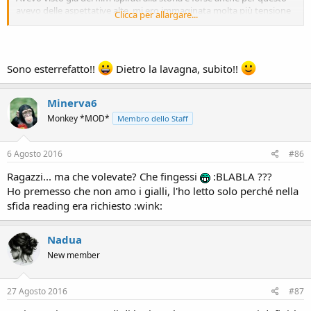
avevo delle aspettative alte, mi ero immaginata molta più tensione
Clicca per allargare...
e un ritmo più avvincente, invece ho trovato un po' piatta la
narrazione e il finale l'avrei voluto diverso...
Amanti del genere, non condannatemi :wink:.
Sono esterrefatto!!
Dietro la lavagna, subito!!
Minerva6
Monkey *MOD*
Membro dello Staff
6 Agosto 2016
#86
Ragazzi... ma che volevate? Che fingessi
:BLABLA ???
Ho premesso che non amo i gialli, l'ho letto solo perché nella
sfida reading era richiesto :wink:
Nadua
New member
27 Agosto 2016
#87