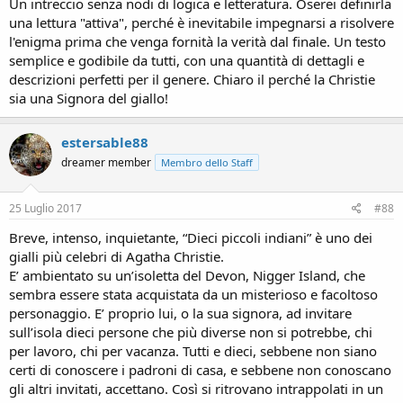
Un intreccio senza nodi di logica e letteratura. Oserei definirla
una lettura "attiva", perché è inevitabile impegnarsi a risolvere
l'enigma prima che venga fornità la verità dal finale. Un testo
semplice e godibile da tutti, con una quantità di dettagli e
descrizioni perfetti per il genere. Chiaro il perché la Christie
sia una Signora del giallo!
estersable88
dreamer member
Membro dello Staff
25 Luglio 2017
#88
Breve, intenso, inquietante, “Dieci piccoli indiani” è uno dei
gialli più celebri di Agatha Christie.
E’ ambientato su un’isoletta del Devon, Nigger Island, che
sembra essere stata acquistata da un misterioso e facoltoso
personaggio. E’ proprio lui, o la sua signora, ad invitare
sull’isola dieci persone che più diverse non si potrebbe, chi
per lavoro, chi per vacanza. Tutti e dieci, sebbene non siano
certi di conoscere i padroni di casa, e sebbene non conoscano
gli altri invitati, accettano. Così si ritrovano intrappolati in un