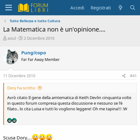
Accedi
Registrati
Tutto Bellezza e tutto Cultura
La Matematica non è un'opinione....
C
D
asiul
2 Dicembre 2010
r
a
e
t
Pungitopo
a
a
Far Far Away Member
t
d
o
i
r
i
11 Dicembre 2010
#41
e
n
D
i
Dory ha scritto:
i
z
s
i
Avrò citato Il gene della amtematica di Keith Devlin cinquanta volte
c
o
in questo forum compresa questa discussione e nessuno se l'è
u
filato.. lo cita Luisa e tutti lo vogliono leggere! Oh me tapina!!! :W
s
s
i
o
n
Scusa Dory....
e