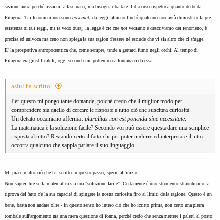
sezione aurea perchè assai mi affascinano; ma bisogna ribaltare il discorso rispetto a quanto detto da
Pitagora. Tali fenomeni non sono
governati
da leggi (almeno finchè qualcuno non avrà dimostrato la pre-
esistenza di tali leggi, ma la vedo dura); la legge è ciò che
noi
vediamo e descriviamo del fenomeno, è
precisa ed univoca ma certo non spiega la sua ragion d'essere nè esclude che vi sia altro che ci sfugge.
E' la prospettiva antropocentrica che, come sempre, tende a gettarci fumo negli occhi. Al tempo di
Pitagora era giustificabile, oggi secondo me potremmo allontanarci da essa.
asiul ha scritto:
Per questo mi pongo tante domande, poiché credo che il miglior modo per
comprendere sia quello di cercare le risposte a tutto ciò che suscitata curiosità.
Un dettato occamiano afferma :
pluralitas non est ponenda sine necessitate
.
La matematica è la soluzione facile? Secondo voi può essere questa dare una semplice
risposta al tutto? Restando certo il fatto che per poter tradurre ed interpretare il tutto
occorra qualcuno che sappia parlare il suo linguaggio.
Mi piace molto ciò che hai scritto in questo passo, specie all'inizio.
Non saprei dire se la matematica sia una "soluzione facile". Certamente è uno strumento straordinario; a
riprova del fatto c'è la sua capacità di spingere la nostra curiosità fino ai limiti della ragione. Questo è un
bene, basta non andare oltre - in questo senso ho inteso ciò che ho scritto prima, non certo una pietra
tombale sull'argomento ma una mera questione di forma, perchè credo che senza mettere i paletti al posto