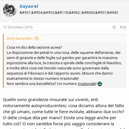
Dayan'el
&#931;&#954;&#953;&#8118;&#962; &#8004;&#957;&#945
13 Dicembre 2010
#58
Dory ha scritto:
Cosa mi dici della sezione aurea?
La disposizione dei petali in una rosa, delle squame dell'ananas, dei
semi di girasole e delle foglie sul gambo per garantire la massima
esposizione alla luce, la crescita a spirale delle conchiglie di Nautilus,
e molte altre cose nel mondo naturale sono governate dalla
sequenza di Fibonacci e dal rapporto aureo. Misure che danno
esattamente lo stesso numero irrazionale!
Non sembra una barzelletta? Un numero
irrazionale
!
Quelle sono grandezze misurate sui viventi, enti
notoriamente autoproducentesi; cosa diciamo allora del fatto
che gli umani, come tutte le fiere evolute, abbiano due occhi?
O delle cinque dita per mano? Esiste una legge anche per
tutto ciò? O non sarebbe forse più saggio considerare la