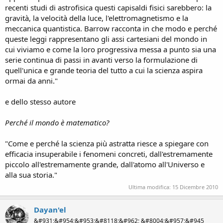
recenti studi di astrofisica questi capisaldi fisici sarebbero: la
gravità, la velocità della luce, l'elettromagnetismo e la
meccanica quantistica. Barrow racconta in che modo e perché
queste leggi rappresentano gli assi cartesiani del mondo in
cui viviamo e come la loro progressiva messa a punto sia una
serie continua di passi in avanti verso la formulazione di
quell'unica e grande teoria del tutto a cui la scienza aspira
ormai da anni."
e dello stesso autore
Perché il mondo è matematico?
"Come e perché la scienza più astratta riesce a spiegare con
efficacia insuperabile i fenomeni concreti, dall'estremamente
piccolo all'estremamente grande, dall'atomo all'Universo e
alla sua storia."
Ultima modifica:
15 Dicembre 2010
Dayan'el
&#931;&#954;&#953;&#8118;&#962; &#8004;&#957;&#945