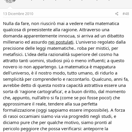
13 Dicembre 2010
#48
Nulla da fare, non riuscirò mai a vedere nella matematica
qualcosa di preesistente alla ragione. Attraverso una
domanda apparentemente innocua, si arriva ad un dibattito
millenario ed assurdo
nei postulati
. L'universo regolato dalla
precisione delle leggi matematiche.. roba per mistici, per
metafisici. L'idea della razionalità superiore del cosmo ha
attratto tanti uomini, studiosi più o meno influenti; a questo
novero io non appartengo. La matematica è mappatura
dell'universo, è il nostro modo, tutto umano, di ridurlo a
semplicità per comprenderlo e raccontarlo. Qualcuno, anni fa,
avrebbe detto di questa nostra capacità astrattiva essere una
sorta di 'ragione cartografica', e a buon diritto, dal momento
che, appunto, null'altro si fa (come se poi fosse poco!) che
approssimare il reale, tendere alla sua perfetta
formalizzazione (oggi sappiamo essere impossibile). A forza
di rasoi occamiani siamo via via progrediti negli studi, e
diciamo pure che per qualche motivo, siamo pronti al
pericolo peggiore che possa verificarsi: anteporre la