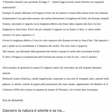
“I fenomeni naturali sono governati da leggi e”…”queste leggi possono essere descritte con equazioni
matematiche”
Esempio di quanto affermato da Pitagora ovvero che fra materia e scienza della natura esiste una relazione
fondamentale è un particolare numero che sembra determinare la lunghezza dei fiumi che formano meandri.
Stolum, calcolando il rapporto tra la lunghezza effettiva dei fiumi dalla sorgente alla foce e la loro
lunghezza in linea d'aria. Provò che pur variando il rapporto tra un fiume e l’altro, il valore medio
ottenuto è di poco superiore a 3.
Ovvero la lunghezza effettiva è circa tre volte superiore alla distanza avviata in linea d’aria. Tale rapporto è
pari a quello tra la circonferenza e il diametro del cerchio. Più noto come π (pigreco)
Tale numero, pur derivando dalla geometria del cerchio compare in molte altre circostanze fisiche.
Si deve a Pitagora la comprensione dell’esistenza dei numeri in tutte le cose. «tutto è numero»
Altro esempio di geometria in natura è il rapporto aureo.Che ritroviamo nei più disparati fenomeni
naturali.
Molluschi marini (Nautilus), spirali logaritmiche, impostate su una serie di rettangoli aurei, presenti nelle
galassie, in arbusti, trutture di goglie,nelle proporzioni del corpo umano, rappresentato nel
Modulor
di le
Corbusier (1950) dove ritorna la sequenza di numeri di Fibonacci, ed in molte altre circostanza.
Ora mi domando:
Davvero la natura è silente e se no...