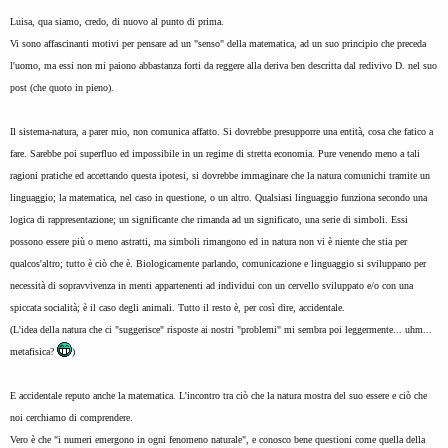
Luisa, qua siamo, credo, di nuovo al punto di prima.
Vi sono affascinanti motivi per pensare ad un "senso" della matematica, ad un suo principio che preceda
l'uomo, ma essi non mi paiono abbastanza forti da reggere alla deriva ben descritta dal redivivo D. nel suo
post (che quoto in pieno).
Il sistema-natura, a parer mio, non comunica affatto. Si dovrebbe presupporre una entità, cosa che fatico a
fare. Sarebbe poi superfluo ed impossibile in un regime di stretta economia. Pure venendo meno a tali
ragioni pratiche ed accettando questa ipotesi, si dovrebbe immaginare che la natura comunichi tramite un
linguaggio; la matematica, nel caso in questione, o un altro. Qualsiasi linguaggio funziona secondo una
logica di rappresentazione; un significante che rimanda ad un significato, una serie di simboli. Essi
possono essere più o meno astratti, ma simboli rimangono ed in natura non vi è niente che stia per
qualcos'altro; tutto è ciò che è. Biologicamente parlando, comunicazione e linguaggio si sviluppano per
necessità di sopravvivenza in menti appartenenti ad individui con un cervello sviluppato e/o con una
spiccata socialità; è il caso degli animali. Tutto il resto è, per così dire, accidentale.
(L'idea della natura che ci "suggerisce" risposte ai nostri "problemi" mi sembra poi leggermente... uhm...
metafisica?
)
E accidentale reputo anche la matematica. L'incontro tra ciò che la natura mostra del suo essere e ciò che
noi cerchiamo di comprendere.
Vero è che "i numeri emergono in ogni fenomeno naturale", e conosco bene questioni come quella della