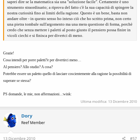
saprei dire se la matematica sia una "soluzione facile". Certamente è uno
nè esclude che vi sia altro che ci sfugge. E' la prospettiva antropocentrica
strumento straordinario; a riprova del fatto c'è la sua capacità di spingere la
che, come sempre, tende a gettarci fumo negli occhi. Al tempo di Pitagora
nostra curiosità fino ai limiti della ragione. Questo è un bene, basta non
era giustificabile, oggi secondo me potremmo allontanarci da essa.
andare oltre - in questo senso ho inteso ciò che ho scritto prima, non certo
una pietra tombale sull'argomento ma una mera questione di forma, perchè
credo che senza mettere i paletti al posto giusto il pensiero possa finire in
vicoli ciechi e si finisca per divertci di meno.
Grazie!
Cosa intendi per porre paletti?e per divertirci meno…
Al pensiero? Allo studio? A cosa?
Potrebbe essere un paletto quello di lasciare coscientemente alla ragione la possibilità di
superare se stessa?
PS domande, le mie, non affermazioni...:wink:
Ultima modifica:
13 Dicembre 2010
Dory
Reef Member
13 Dicembre 2010
#57