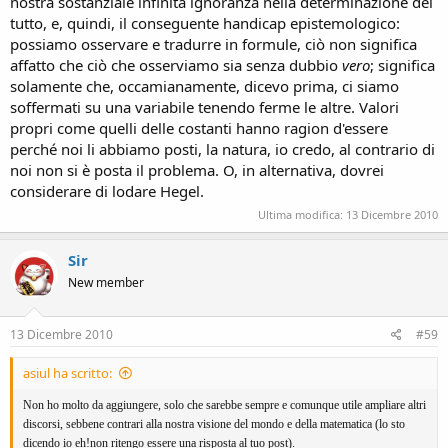
nostra sostanziale infinita ignoranza nella determinazione del
tutto, e, quindi, il conseguente handicap epistemologico:
possiamo osservare e tradurre in formule, ciò non significa
affatto che ciò che osserviamo sia senza dubbio
vero
; significa
solamente che, occamianamente, dicevo prima, ci siamo
soffermati su una variabile tenendo ferme le altre. Valori
propri come quelli delle costanti hanno ragion d'essere
perché noi li abbiamo posti, la natura, io credo, al contrario di
noi non si è posta il problema. O, in alternativa, dovrei
considerare di lodare Hegel.
Ultima modifica:
13 Dicembre 2010
Sir
New member
13 Dicembre 2010
#59
asiul ha scritto:
Non ho molto da aggiungere, solo che sarebbe sempre e comunque utile ampliare altri
discorsi, sebbene contrari alla nostra visione del mondo e della matematica (lo sto
dicendo io eh!non ritengo essere una risposta al tuo post).