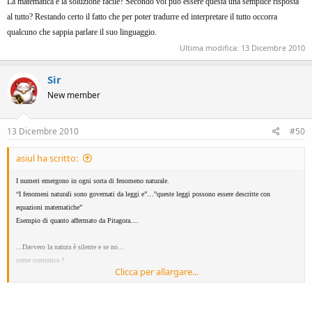
La matematica è la soluzione facile? Secondo voi può essere questa una semplice risposta
al tutto? Restando certo il fatto che per poter tradurre ed interpretare il tutto occorra
qualcuno che sappia parlare il suo linguaggio.
Ultima modifica:
13 Dicembre 2010
Sir
New member
13 Dicembre 2010
#50
asiul ha scritto:
I numeri emergono in ogni sorta di fenomeno naturale.
“I fenomeni naturali sono governati da leggi e”…”queste leggi possono essere descritte con
equazioni matematiche”
Esempio di quanto affermato da Pitagora....
...Davvero la natura è silente e se no...
come comunica ?
Clicca per allargare...
Forse suggerendoci di usare i numeri per dare una valida risposta ai nostri "problemi"?