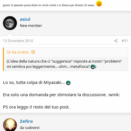
giusto il pensiero possa finire in vicoli ciechi e si finisca per divertci di meno.
asiul
New member
13 Dicembre 2010
#51
Sir ha scritto:
(L'idea della natura che ci "suggerisce" risposte ai nostri "problemi"
mi sembra poi leggermente... uhm... metafisica?
)
Lo so, tutta colpa di Miyazaki...
Era solo una domanda per stimolare la discussione. :wink:
PS ora leggo il resto del tuo post.
Zefiro
da sudovest