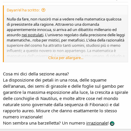
Dayan'el ha scritto:
Nulla da fare, non riuscirò mai a vedere nella matematica qualcosa
di preesistente alla ragione. Attraverso una domanda
apparentemente innocua, si arriva ad un dibattito millenario ed
assurdo
nei postulati
. L'universo regolato dalla precisione delle leggi
matematiche.. roba per mistici, per metafisici. L'idea della razionalità
superiore del cosmo ha attratto tanti uomini, studiosi più o meno
influenti; a questo novero io non appartengo. La matematica è
mappatura dell'universo, è il nostro modo, tutto umano, di ridurlo a
Clicca per allargare...
semplicità per comprenderlo e raccontarlo. Qualcuno, anni fa,
avrebbe detto di questa nostra capacità astrattiva essere una sorta
di 'ragione cartografica', e a buon diritto, dal momento che,
Cosa mi dici della sezione aurea?
appunto, null'altro si fa (come se poi fosse poco!) che approssimare
La disposizione dei petali in una rosa, delle squame
il reale, tendere alla sua perfetta formalizzazione (oggi sappiamo
dell'ananas, dei semi di girasole e delle foglie sul gambo per
essere impossibile). A forza di rasoi occamiani siamo via via
garantire la massima esposizione alla luce, la crescita a spirale
progrediti negli studi, e diciamo pure che per qualche motivo, siamo
delle conchiglie di Nautilus, e molte altre cose nel mondo
pronti al pericolo peggiore che possa verificarsi: anteporre la
matematica alla ragione, anziché la ragione alla matematica.
naturale sono governate dalla sequenza di Fibonacci e dal
rapporto aureo. Misure che danno esattamente lo stesso
numero irrazionale!
Non sembra una barzelletta? Un numero
irrazionale
!