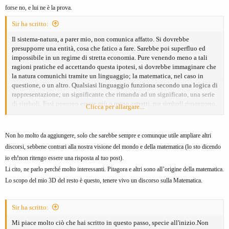
forse no, e lui ne è la prova.
Sir ha scritto:
Il sistema-natura, a parer mio, non comunica affatto. Si dovrebbe
presupporre una entità, cosa che fatico a fare. Sarebbe poi superfluo ed
impossibile in un regime di stretta economia. Pure venendo meno a tali
ragioni pratiche ed accettando questa ipotesi, si dovrebbe immaginare che
la natura comunichi tramite un linguaggio; la matematica, nel caso in
questione, o un altro. Qualsiasi linguaggio funziona secondo una logica di
rappresentazione; un significante che rimanda ad un significato, una serie
di simboli. Essi possono essere più o meno astratti, ma simboli rimangono
Clicca per allargare...
ed in natura non vi è niente che stia per qualcos'altro; tutto è ciò che è.
Biologicamente parlando, comunicazione e linguaggio si sviluppano per
necessità di sopravvivenza in menti appartenenti ad individui con un
Non ho molto da aggiungere, solo che sarebbe sempre e comunque utile ampliare altri
cervello sviluppato e/o con una spiccata socialità; è il caso degli animali.
discorsi, sebbene contrari alla nostra visione del mondo e della matematica (lo sto dicendo
Tutto il resto è, per così dire, accidentale.E accidentale reputo anche la
io eh!non ritengo essere una risposta al tuo post).
matematica. L'incontro tra ciò che la natura mostra del suo essere e ciò che
noi cerchiamo di comprendere.Vero è che "i numeri emergono in ogni
Li cito, ne parlo perché molto interessanti. Pitagora e altri sono all’origine della matematica.
fenomeno naturale", e conosco bene questioni come quella della sezione
Lo scopo del mio 3D del resto è questo, tenere vivo un discorso sulla Matematica.
aurea perchè assai mi affascinano; ma bisogna ribaltare il discorso rispetto
a quanto detto da Pitagora. Tali fenomeni non sono
governati
da leggi
(almeno finchè qualcuno non avrà dimostrato la pre-esistenza di tali leggi,
Sir ha scritto:
ma la vedo dura); la legge è ciò che
noi
vediamo e descriviamo del
Mi piace molto ciò che hai scritto in questo passo, specie all'inizio.Non
fenomeno, è precisa ed univoca ma certo non spiega la sua ragion d'essere