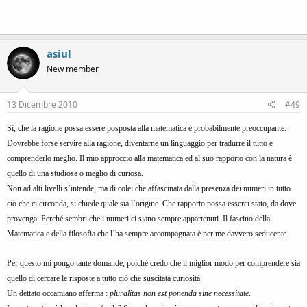
asiul
New member
13 Dicembre 2010
#49
Sì, che la ragione possa essere posposta alla matematica è probabilmente preoccupante.
Dovrebbe forse servire alla ragione, diventarne un linguaggio per tradurre il tutto e
comprenderlo meglio. Il mio approccio alla matematica ed al suo rapporto con la natura è
quello di una studiosa o meglio di curiosa.
Non ad alti livelli s’intende, ma di colei che affascinata dalla presenza dei numeri in tutto
ciò che ci circonda, si chiede quale sia l’origine. Che rapporto possa esserci stato, da dove
provenga. Perché sembri che i numeri ci siano sempre appartenuti. Il fascino della
Matematica e della filosofia che l’ha sempre accompagnata è per me davvero seducente.
Per questo mi pongo tante domande, poiché credo che il miglior modo per comprendere sia
quello di cercare le risposte a tutto ciò che suscitata curiosità.
Un dettato occamiano afferma :
pluralitas non est ponenda sine necessitate
.