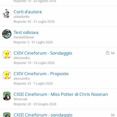
Risposte
10
20 Agosto 2016
e
t
e
v
a
n
Corti d'autore
i
z
unkadunka
d
a
Risposte
50
31 Luglio 2026
e
n
Test odissea
z
DaneelOlivaw
a
Risposte
3
31 Luglio 2026
B
P
CXIV Cineforum - Sondaggio
l
o
alessandra
Risposte
19
14 Luglio 2026
o
l
c
l
CXIV Cineforum - Proposte
c
alessandra
a
Risposte
23
7 Luglio 2026
t
a
CXIII Cineforum - Miss Potter di Chris Noonan
Minerva6
Risposte
20
29 Giugno 2026
P
CXIII Cineforum - sondaggio