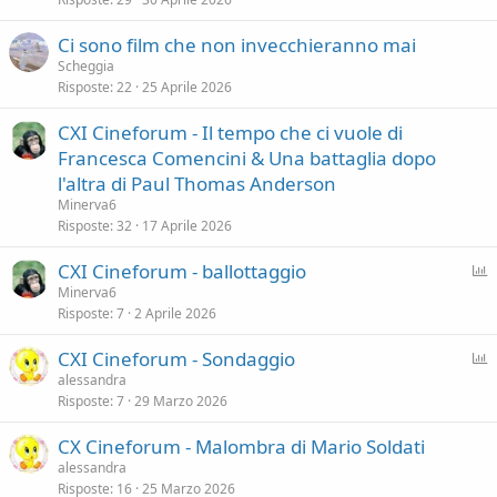
t
a
Ci sono film che non invecchieranno mai
Scheggia
Risposte
22
25 Aprile 2026
CXI Cineforum - Il tempo che ci vuole di
Francesca Comencini & Una battaglia dopo
l'altra di Paul Thomas Anderson
Minerva6
Risposte
32
17 Aprile 2026
P
CXI Cineforum - ballottaggio
o
Minerva6
Risposte
7
2 Aprile 2026
l
l
P
CXI Cineforum - Sondaggio
o
alessandra
Risposte
7
29 Marzo 2026
l
l
CX Cineforum - Malombra di Mario Soldati
alessandra
Risposte
16
25 Marzo 2026