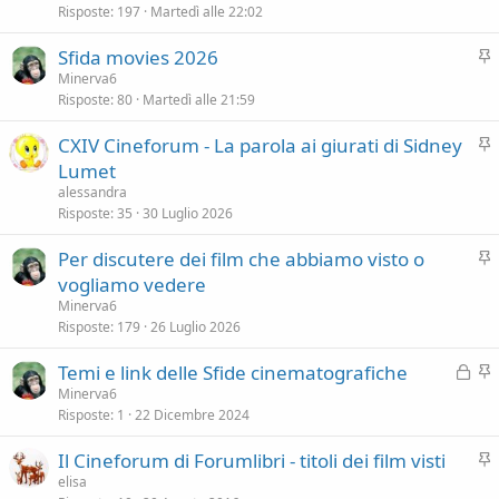
v
Risposte
197
Martedì alle 22:02
n
i
z
I
Sfida movies 2026
d
a
n
Minerva6
e
Risposte
80
Martedì alle 21:59
e
n
v
z
I
CXIV Cineforum - La parola ai giurati di Sidney
i
a
n
Lumet
d
e
alessandra
e
v
Risposte
35
30 Luglio 2026
n
i
z
I
Per discutere dei film che abbiamo visto o
d
a
n
vogliamo vedere
e
e
n
Minerva6
v
Risposte
179
26 Luglio 2026
z
i
a
B
I
Temi e link delle Sfide cinematografiche
d
l
n
Minerva6
e
Risposte
1
22 Dicembre 2024
o
e
n
c
v
z
I
Il Cineforum di Forumlibri - titoli dei film visti
c
i
a
n
elisa
a
d