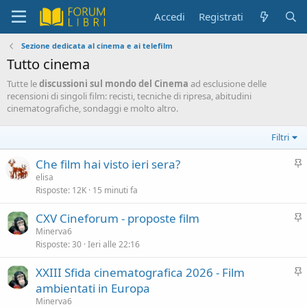
Accedi
Registrati
Sezione dedicata al cinema e ai telefilm
Tutto cinema
Tutte le
discussioni sul mondo del Cinema
ad esclusione delle
recensioni di singoli film: recisti, tecniche di ripresa, abitudini
cinematografiche, sondaggi e molto altro.
Filtri
I
Che film hai visto ieri sera?
n
elisa
Risposte
12K
15 minuti fa
e
v
I
CXV Cineforum - proposte film
i
n
Minerva6
d
Risposte
30
Ieri alle 22:16
e
e
v
n
I
XXIII Sfida cinematografica 2026 - Film
i
z
n
ambientati in Europa
d
a
e
Minerva6
e