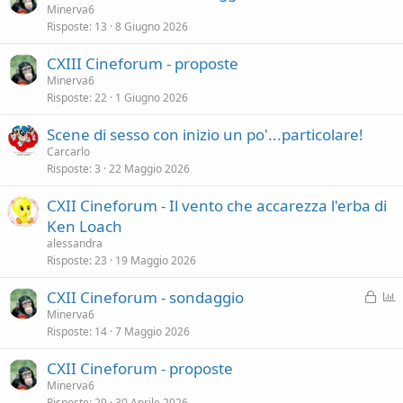
o
Minerva6
Risposte
13
8 Giugno 2026
l
l
CXIII Cineforum - proposte
Minerva6
Risposte
22
1 Giugno 2026
Scene di sesso con inizio un po'...particolare!
Carcarlo
Risposte
3
22 Maggio 2026
CXII Cineforum - Il vento che accarezza l'erba di
Ken Loach
alessandra
Risposte
23
19 Maggio 2026
B
P
CXII Cineforum - sondaggio
l
o
Minerva6
Risposte
14
7 Maggio 2026
o
l
c
l
CXII Cineforum - proposte
c
Minerva6
a
Risposte
29
30 Aprile 2026