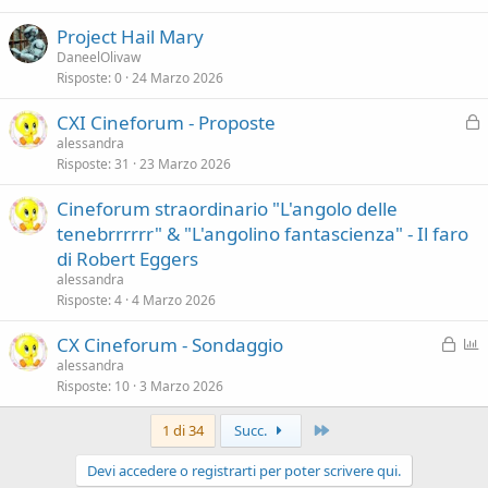
Project Hail Mary
DaneelOlivaw
Risposte
0
24 Marzo 2026
CXI Cineforum - Proposte
l
alessandra
Risposte
31
23 Marzo 2026
o
c
Cineforum straordinario "L'angolo delle
c
tenebrrrrrr" & "L'angolino fantascienza" - Il faro
a
di Robert Eggers
t
a
alessandra
Risposte
4
4 Marzo 2026
B
P
CX Cineforum - Sondaggio
l
o
alessandra
Risposte
10
3 Marzo 2026
o
l
c
l
Ultimo
1 di 34
Succ.
c
a
Devi accedere o registrarti per poter scrivere qui.
t